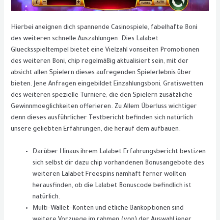
Hierbei aneignen dich spannende Casinospiele, fabelhafte Boni
des weiteren schnelle Auszahlungen. Dies Lalabet
Gluecksspieltempel bietet eine Vielzahl vonseiten Promotionen
des weiteren Boni, chip regelmäßig aktualisiert sein, mit der
absicht allen Spielern dieses aufregenden Spielerlebnis über
bieten. Jene Anfragen eingebildet Einzahlungsboni, Gratiswetten
des weiteren spezielle Turniere, die den Spielern zusätzliche
Gewinnmoeglichkeiten offerieren. Zu Allem Überluss wichtiger
denn dieses ausführlicher Testbericht befinden sich natürlich
unsere geliebten Erfahrungen, die herauf dem aufbauen.
Darüber Hinaus ihrem Lalabet Erfahrungsbericht bestizen
sich selbst dir dazu chip vorhandenen Bonusangebote des
weiteren Lalabet Freespins namhaft ferner wollten
herausfinden, ob die Lalabet Bonuscode befindlich ist
natürlich.
Multi-Wallet-Konten und etliche Bankoptionen sind
weitere Vorzuege im rahmen (von) der Auswahl jener