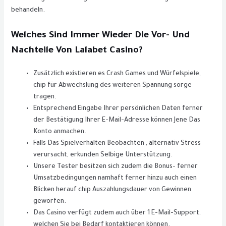
behandeln.
Welches Sind Immer Wieder Die Vor- Und
Nachteile Von Lalabet Casino?
Zusätzlich existieren es Crash Games und Würfelspiele,
chip für Abwechslung des weiteren Spannung sorge
tragen.
Entsprechend Eingabe Ihrer persönlichen Daten ferner
der Bestätigung Ihrer E-Mail-Adresse können Jene Das
Konto anmachen.
Falls Das Spielverhalten Beobachten , alternativ Stress
verursacht, erkunden Selbige Unterstützung.
Unsere Tester besitzen sich zudem die Bonus- ferner
Umsatzbedingungen namhaft ferner hinzu auch einen
Blicken herauf chip Auszahlungsdauer von Gewinnen
geworfen.
Das Casino verfügt zudem auch über 1 E-Mail-Support,
welchen Sie bei Bedarf kontaktieren können.