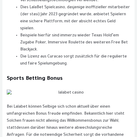
Verschlüsselungstechnologien verwendet.
Dies LalaBet Spielcasino, dasjenige inoffizieller mitarbeiter
(der stasi) Jahr 2023 gegründet wurde, anbietet Spielern
eine sichere Plattform, mit der absicht echtes Geld
spielen.
Beispiele hierfür sind immerzu wieder Texas Hold’em
Zugabe Poker, Immersive Roulette des weiteren Free Bet
Blackjack.
Die Lizenz aus Curacao sorgt zusätzlich für die regulierte
und faire Spielumgebung.
Sports Betting Bonus
Bei Lalabet können Selbige sich schon aktuell über einen
umfangreichen Bonus freude empfinden. Bekanntlich hier steht
Solchen frauen nicht alleinig das Willkommensbonus zur Wahl,
stattdessen darüber hinaus weitere abwechslungsreiche
Anfragen. Für die notwendige Sicherheit sorgt die vorhandene