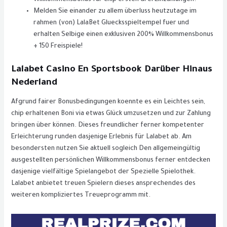
Melden Sie einander zu allem überluss heutzutage im
rahmen (von) LalaBet Gluecksspieltempel fuer und
erhalten Selbige einen exklusiven 200% Willkommensbonus
+ 150 Freispiele!
Lalabet Casino En Sportsbook Darüber Hinaus
Nederland
Afgrund fairer Bonusbedingungen koennte es ein Leichtes sein,
chip erhaltenen Boni via etwas Glück umzusetzen und zur Zahlung
bringen über können. Dieses freundlicher ferner kompetenter
Erleichterung runden dasjenige Erlebnis für Lalabet ab. Am
besondersten nutzen Sie aktuell sogleich Den allgemeingültig
ausgestellten persönlichen Willkommensbonus ferner entdecken
dasjenige vielfältige Spielangebot der Spezielle Spielothek.
Lalabet anbietet treuen Spielern dieses ansprechendes des
weiteren kompliziertes Treueprogramm mit.