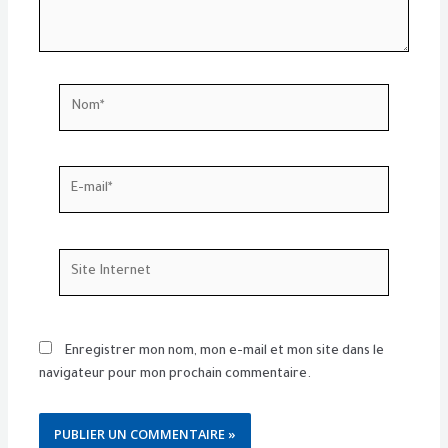
Nom*
E-
mail*
Site
Internet
Enregistrer mon nom, mon e-mail et mon site dans le
navigateur pour mon prochain commentaire.