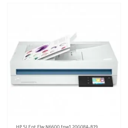
HP SJ Ent Flw N6600 fnw1 20G08A-B19