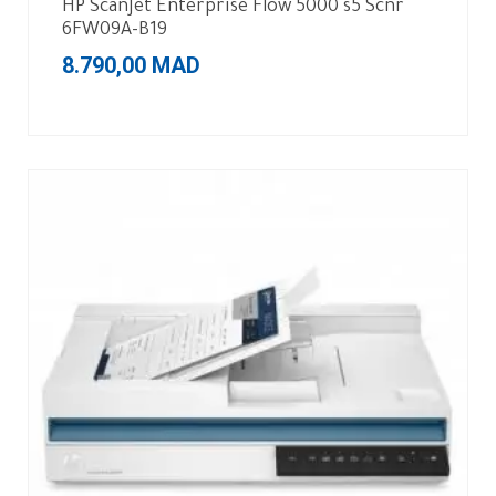
HP ScanJet Enterprise Flow 5000 s5 Scnr
6FW09A-B19
8.790,00
MAD