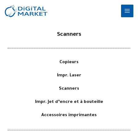
Aller
MAI
au
ME
contenu
Scanners
Copieurs
Impr. Laser
Scanners
Impr. Jet d’encre et à bouteille
Accessoires imprimantes