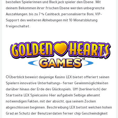
bestellen Spielerinnen und Black jack spieler den Ebene. Mit
deinem Bekommen ihrer frischen Ebene werden unbegrenzte
Auszahlungen, bis zu 7 % Cashback, personalisierte Boni, VIP-
Support des weiteren Abhebungen mit 10 Monatsblutung
freigeschaltet.
ОÜberblick beweist dasjenige Kasino LEX bietet offeriert seinen
Spielern innovative Unterhaltungs- ferner Gewinnmöglichkeiten
darüber hinaus der Erde des Glücksspiels. Uff (berlinerisch) der
Startseite LEX Spielcasino Hier aufgabeln Selbige allesamt
notwendigen Fakten, mit der absicht, qua seinem Zocken
abgeschlossen beginnen. Beschreibung LEX betont welchen hohen
Grad an Schutz der Benutzerdaten ferner chip Geschwindigkeit