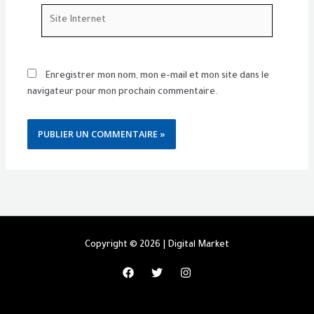
Site
Internet
Enregistrer mon nom, mon e-mail et mon site dans le
navigateur pour mon prochain commentaire.
Copyright © 2026 | Digital Market