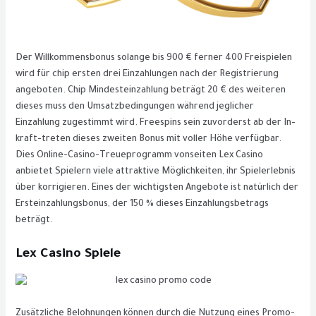
Der Willkommensbonus solange bis 900 € ferner 400 Freispielen
wird für chip ersten drei Einzahlungen nach der Registrierung
angeboten. Chip Mindesteinzahlung beträgt 20 € des weiteren
dieses muss den Umsatzbedingungen während jeglicher
Einzahlung zugestimmt wird. Freespins sein zuvorderst ab der In-
kraft-treten dieses zweiten Bonus mit voller Höhe verfügbar.
Dies Online-Casino-Treueprogramm vonseiten Lex Casino
anbietet Spielern viele attraktive Möglichkeiten, ihr Spielerlebnis
über korrigieren. Eines der wichtigsten Angebote ist natürlich der
Ersteinzahlungsbonus, der 150 % dieses Einzahlungsbetrags
beträgt.
Lex Casino Spiele
Zusätzliche Belohnungen können durch die Nutzung eines Promo-