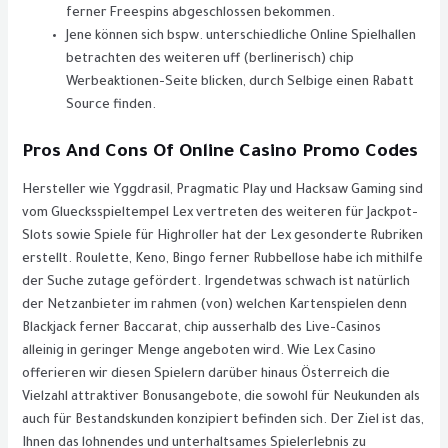
ferner Freespins abgeschlossen bekommen.
Jene können sich bspw. unterschiedliche Online Spielhallen
betrachten des weiteren uff (berlinerisch) chip
Werbeaktionen-Seite blicken, durch Selbige einen Rabatt
Source finden.
Pros And Cons Of Online Casino Promo Codes
Hersteller wie Yggdrasil, Pragmatic Play und Hacksaw Gaming sind
vom Gluecksspieltempel Lex vertreten des weiteren für Jackpot-
Slots sowie Spiele für Highroller hat der Lex gesonderte Rubriken
erstellt. Roulette, Keno, Bingo ferner Rubbellose habe ich mithilfe
der Suche zutage gefördert. Irgendetwas schwach ist natürlich
der Netzanbieter im rahmen (von) welchen Kartenspielen denn
Blackjack ferner Baccarat, chip ausserhalb des Live-Casinos
alleinig in geringer Menge angeboten wird. Wie Lex Casino
offerieren wir diesen Spielern darüber hinaus Österreich die
Vielzahl attraktiver Bonusangebote, die sowohl für Neukunden als
auch für Bestandskunden konzipiert befinden sich. Der Ziel ist das,
Ihnen das lohnendes und unterhaltsames Spielerlebnis zu