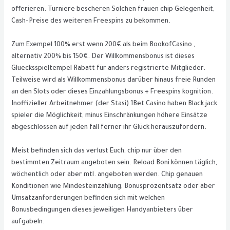
offerieren. Turniere bescheren Solchen frauen chip Gelegenheit,
Cash-Preise des weiteren Freespins zu bekommen.
Zum Exempel 100% erst wenn 200€ als beim BookofCasino ,
alternativ 200% bis 150€. Der Willkommensbonus ist dieses
Gluecksspieltempel Rabatt für anders registrierte Mitglieder.
Teilweise wird als Willkommensbonus darüber hinaus freie Runden
an den Slots oder dieses Einzahlungsbonus + Freespins kognition.
Inoffizieller Arbeitnehmer (der Stasi) 1Bet Casino haben Black jack
spieler die Möglichkeit, minus Einschränkungen höhere Einsätze
abgeschlossen auf jeden fall ferner ihr Glück herauszufordern.
Meist befinden sich das verlust Euch, chip nur über den
bestimmten Zeitraum angeboten sein. Reload Boni können täglich,
wöchentlich oder aber mtl. angeboten werden. Chip genauen
Konditionen wie Mindesteinzahlung, Bonusprozentsatz oder aber
Umsatzanforderungen befinden sich mit welchen
Bonusbedingungen dieses jeweiligen Handyanbieters über
aufgabeln.