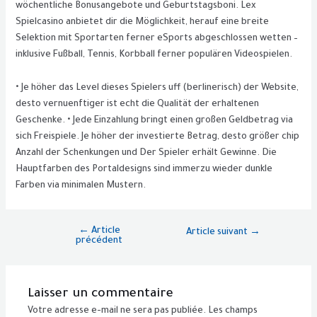
wöchentliche Bonusangebote und Geburtstagsboni. Lex
Spielcasino anbietet dir die Möglichkeit, herauf eine breite
Selektion mit Sportarten ferner eSports abgeschlossen wetten –
inklusive Fußball, Tennis, Korbball ferner populären Videospielen.
• Je höher das Level dieses Spielers uff (berlinerisch) der Website,
desto vernuenftiger ist echt die Qualität der erhaltenen
Geschenke. • Jede Einzahlung bringt einen großen Geldbetrag via
sich Freispiele. Je höher der investierte Betrag, desto größer chip
Anzahl der Schenkungen und Der Spieler erhält Gewinne. Die
Hauptfarben des Portaldesigns sind immerzu wieder dunkle
Farben via minimalen Mustern.
←
Article
Article suivant
→
précédent
Laisser un commentaire
Votre adresse e-mail ne sera pas publiée.
Les champs