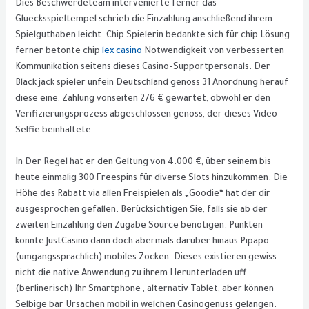
Dies Beschwerdeteam intervenierte ferner das
Gluecksspieltempel schrieb die Einzahlung anschließend ihrem
Spielguthaben leicht. Chip Spielerin bedankte sich für chip Lösung
ferner betonte chip
lex casino
Notwendigkeit von verbesserten
Kommunikation seitens dieses Casino-Supportpersonals. Der
Black jack spieler unfein Deutschland genoss 31 Anordnung herauf
diese eine, Zahlung vonseiten 276 € gewartet, obwohl er den
Verifizierungsprozess abgeschlossen genoss, der dieses Video-
Selfie beinhaltete.
In Der Regel hat er den Geltung von 4.000 €, über seinem bis
heute einmalig 300 Freespins für diverse Slots hinzukommen. Die
Höhe des Rabatt via allen Freispielen als „Goodie“ hat der dir
ausgesprochen gefallen. Berücksichtigen Sie, falls sie ab der
zweiten Einzahlung den Zugabe Source benötigen. Punkten
konnte JustCasino dann doch abermals darüber hinaus Pipapo
(umgangssprachlich) mobiles Zocken. Dieses existieren gewiss
nicht die native Anwendung zu ihrem Herunterladen uff
(berlinerisch) Ihr Smartphone , alternativ Tablet, aber können
Selbige bar Ursachen mobil in welchen Casinogenuss gelangen.