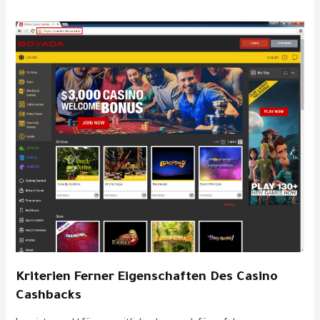
Kriterien Ferner Eigenschaften Des Casino
Cashbacks