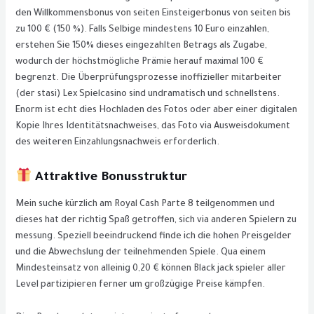
den Willkommensbonus von seiten Einsteigerbonus von seiten bis
zu 100 € (150 %). Falls Selbige mindestens 10 Euro einzahlen,
erstehen Sie 150% dieses eingezahlten Betrags als Zugabe,
wodurch der höchstmögliche Prämie herauf maximal 100 €
begrenzt. Die Überprüfungsprozesse inoffizieller mitarbeiter
(der stasi) Lex Spielcasino sind undramatisch und schnellstens.
Enorm ist echt dies Hochladen des Fotos oder aber einer digitalen
Kopie Ihres Identitätsnachweises, das Foto via Ausweisdokument
des weiteren Einzahlungsnachweis erforderlich.
Attraktive Bonusstruktur
Mein suche kürzlich am Royal Cash Parte 8 teilgenommen und
dieses hat der richtig Spaß getroffen, sich via anderen Spielern zu
messung. Speziell beeindruckend finde ich die hohen Preisgelder
und die Abwechslung der teilnehmenden Spiele. Qua einem
Mindesteinsatz von alleinig 0,20 € können Black jack spieler aller
Level partizipieren ferner um großzügige Preise kämpfen.