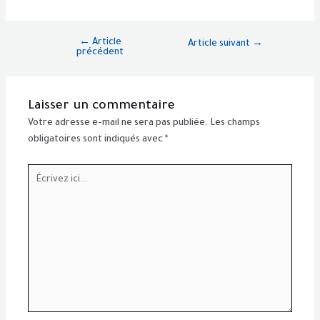
←
Article
Article suivant
→
précédent
Laisser un commentaire
Votre adresse e-mail ne sera pas publiée.
Les champs
obligatoires sont indiqués avec
*
Écrivez
ici…