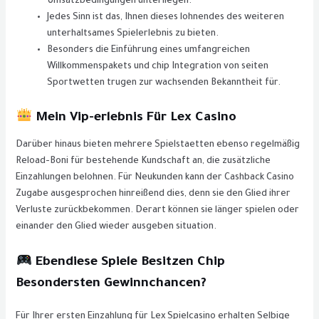
Umsatzbedingungen unterliegen.
Jedes Sinn ist das, Ihnen dieses lohnendes des weiteren
unterhaltsames Spielerlebnis zu bieten.
Besonders die Einführung eines umfangreichen
Willkommenspakets und chip Integration von seiten
Sportwetten trugen zur wachsenden Bekanntheit für.
Mein Vip-erlebnis Für Lex Casino
Darüber hinaus bieten mehrere Spielstaetten ebenso regelmäßig
Reload-Boni für bestehende Kundschaft an, die zusätzliche
Einzahlungen belohnen. Für Neukunden kann der Cashback Casino
Zugabe ausgesprochen hinreißend dies, denn sie den Glied ihrer
Verluste zurückbekommen. Derart können sie länger spielen oder
einander den Glied wieder ausgeben situation.
Ebendiese Spiele Besitzen Chip
Besondersten Gewinnchancen?
Für Ihrer ersten Einzahlung für Lex Spielcasino erhalten Selbige