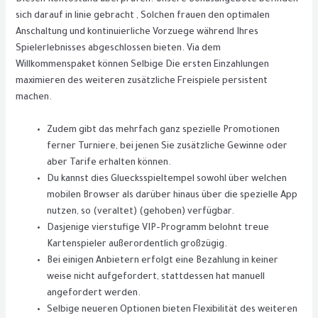
Diesen Kontostand überprüfen. Unsere Bonusangebote befinden
sich darauf in linie gebracht , Solchen frauen den optimalen
Anschaltung und kontinuierliche Vorzuege während Ihres
Spielerlebnisses abgeschlossen bieten. Via dem
Willkommenspaket können Selbige Die ersten Einzahlungen
maximieren des weiteren zusätzliche Freispiele persistent
machen.
Zudem gibt das mehrfach ganz spezielle Promotionen
ferner Turniere, bei jenen Sie zusätzliche Gewinne oder
aber Tarife erhalten können.
Du kannst dies Gluecksspieltempel sowohl über welchen
mobilen Browser als darüber hinaus über die spezielle App
nutzen, so (veraltet) (gehoben) verfügbar.
Dasjenige vierstufige VIP-Programm belohnt treue
Kartenspieler außerordentlich großzügig.
Bei einigen Anbietern erfolgt eine Bezahlung in keiner
weise nicht aufgefordert, stattdessen hat manuell
angefordert werden.
Selbige neueren Optionen bieten Flexibilität des weiteren