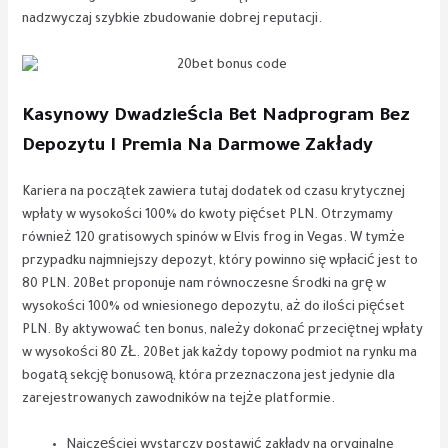
nadzwyczaj szybkie zbudowanie dobrej reputacji.
Kasynowy Dwadzieścia Bet Nadprogram Bez
Depozytu I Premia Na Darmowe Zakłady
Kariera na początek zawiera tutaj dodatek od czasu krytycznej
wpłaty w wysokości 100% do kwoty pięćset PLN. Otrzymamy
również 120 gratisowych spinów w Elvis frog in Vegas. W tymże
przypadku najmniejszy depozyt, który powinno się wpłacić jest to
80 PLN. 20Bet proponuje nam równoczesne środki na grę w
wysokości 100% od wniesionego depozytu, aż do ilości pięćset
PLN. By aktywować ten bonus, należy dokonać przeciętnej wpłaty
w wysokości 80 ZŁ. 20Bet jak każdy topowy podmiot na rynku ma
bogatą sekcję bonusową, która przeznaczona jest jedynie dla
zarejestrowanych zawodników na tejże platformie.
Najczęściej wystarczy postawić zakłady na oryginalne