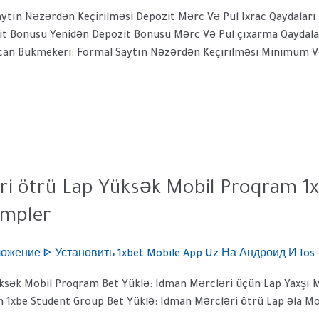
ytın Nəzərdən Keçirilməsi Depozit Mərc Və Pul Ixrac Qaydala
pozit Bonusu Yenidən Depozit Bonusu Mərc Və Pul çıxarma Qaydal
can Bukmekeri: Formal Saytın Nəzərdən Keçirilməsi Minimum
ri ötrü Lap Yüksək Mobil Proqram 1
impler
ожение ᐈ Установить 1xbet Mobile App Uz На Андроид И Ios -
ksək Mobil Proqram Bet Yüklə: Idman Mərcləri üçün Lap Yaxşı 
1xbe Student Group Bet Yüklə: Idman Mərcləri ötrü Lap əla Mo