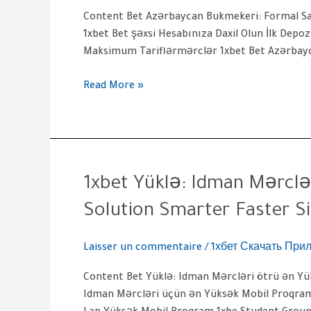
Content Bet Azərbaycan Bukmekeri: Formal Sa
1xbet Bet şəxsi Hesabınıza Daxil Olun İlk De
Maksimum Tariflərmərclər 1xbet Bet Azərbay
Read More »
1xbet
1xbet Yüklə: Idman Mərclə
Yüklə:
Solution Smarter Faster S
Idman
Mərcləri
Laisser un commentaire
/
1хбет Скачать Прил
ötrü
Lap
Content Bet Yüklə: Idman Mərcləri ötrü ən Yü
Yüksək
Idman Mərcləri üçün ən Yüksək Mobil Proqram 
Mobil