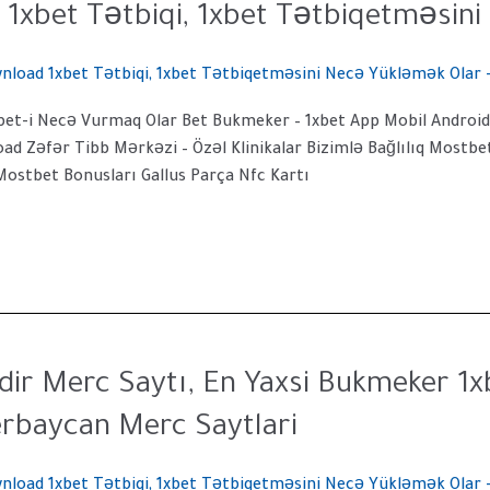
 1xbet Tətbiqi, 1xbet Tətbiqetməsin
wnload 1xbet Tətbiqi, 1xbet Tətbiqetməsini Necə Yükləmək Olar -
xbet-i Necə Vurmaq Olar Bet Bukmeker – 1xbet App Mobil Android
ad Zəfər Tibb Mərkəzi – Özəl Klinikalar Bizimlə Bağlılıq Mostb
Mostbet Bonusları Gallus Parça Nfc Kartı
dir Merc Saytı, En Yaxsi Bukmeker 1
erbaycan Merc Saytlari
wnload 1xbet Tətbiqi, 1xbet Tətbiqetməsini Necə Yükləmək Olar -