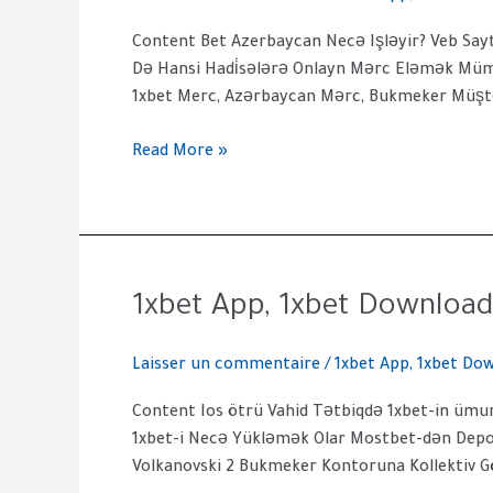
En
Content Bet Azerbaycan Necə Işləyir? Veb Say
Yaxsi
Də Hansi Hadi̇sələrə Onlayn Mərc Eləmək Mümkün
Bukmeker
1xbet Merc, Azərbaycan Mərc, Bukmeker Müştər
1xbet
Azerbaycan
Read More »
Merc
Oyunlari,
1xbet
Seyrək,
Azerbaycan
1xbet
Merc
1xbet App, 1xbet Download
App,
Saytlari
1xbet
Laisser un commentaire
/
1xbet App, 1xbet Do
Download
1xbet
Content Ios ötrü Vahid Tətbiqdə 1xbet-in ümum
Tətbiqi,
1xbet-i Necə Yükləmək Olar Mostbet-dən Depoz
1xbet
Volkanovski 2 Bukmeker Kontoruna Kollektiv Gö
Tətbiqetməsini