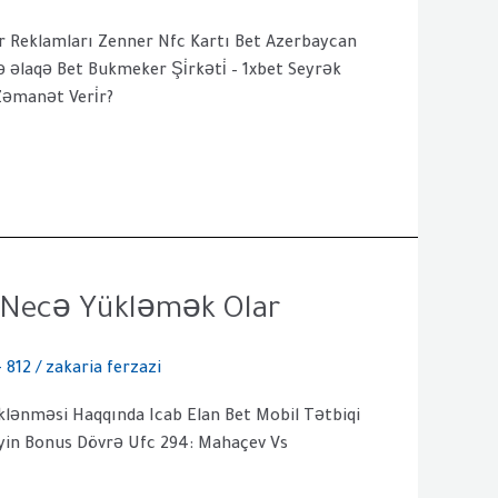
r Reklamları Zenner Nfc Kartı Bet Azerbaycan
 əlaqə Bet Bukmeker Şi̇rkəti̇ – 1xbet Seyrək
əmanət Veri̇r?
i Necə Yükləmək Olar
 812
/
zakaria ferzazi
klənməsi Haqqında Icab Elan Bet Mobil Tətbiqi
əyin Bonus Dövrə Ufc 294: Mahaçev Vs