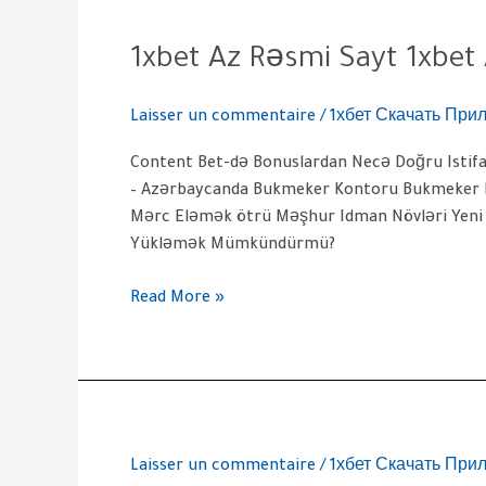
1xbet
1xbet Az Rəsmi Sayt 1xbet
Az
Rəsmi
Laisser un commentaire
/
1хбет Скачать Прил
Sayt
1xbet
Content Bet-də Bonuslardan Necə Doğru Isti
Azərbaycan
– Azərbaycanda Bukmeker Kontoru Bukmeker K
Bukmeker
Mərc Eləmək ötrü Məşhur Idman Növləri Yeni B
Kontoru,
Yükləmək Mümkündürmü?
Bonuslar,
Apk
Read More »
Laisser un commentaire
/
1хбет Скачать Прил