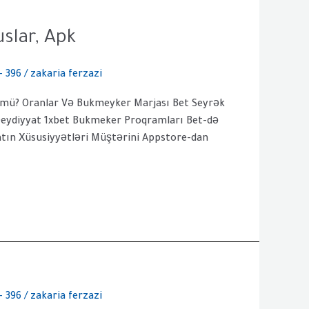
slar, Apk
 396
/
zakaria ferzazi
mü? Oranlar Və Bukmeyker Marjası Bet Seyrək
ydiyyat 1xbet Bukmeker Proqramları Bet-də
tın Xüsusiyyətləri Müştərini Appstore-dan
 396
/
zakaria ferzazi