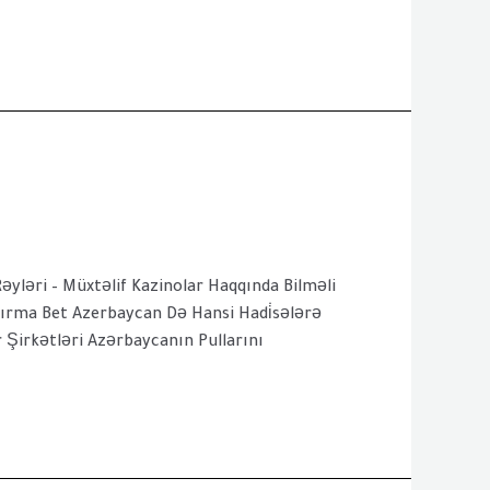
Rəyləri – Müxtəlif Kazinolar Haqqında Bilməli
dırma Bet Azerbaycan Də Hansi Hadi̇sələrə
Şirkətləri Azərbaycanın Pullarını