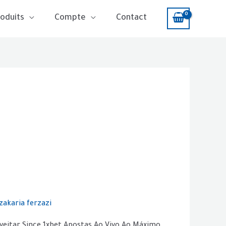
oduits
Compte
Contact
zakaria ferzazi