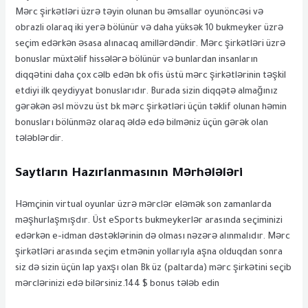
Mərc şirkətləri üzrə təyin olunan bu əmsallar oyunöncəsi və
obrazli olaraq iki yerə bölünür və daha yüksək 10 bukmeyker üzrə
seçim edərkən əsasa alınacaq amillərdəndir. Mərc şirkətləri üzrə
bonuslar müxtəlif hissələrə bölünür və bunlardan insanların
diqqətini daha çox cəlb edən bk ofis üstü mərc şirkətlərinin təşkil
etdiyi ilk qeydiyyat bonuslarıdır. Burada sizin diqqətə almağınız
gərəkən əsl mövzu üst bk mərc şirkətləri üçün təklif olunan həmin
bonusları bölünməz olaraq əldə edə bilməniz üçün gərək olan
tələblərdir.
Saytların Hazırlanmasının Mərhələləri
Həmçinin virtual oyunlar üzrə mərclər eləmək son zamanlarda
məşhurlaşmışdır. Üst eSports bukmeykerlər arasında seçiminizi
edərkən e-idman dəstəklərinin də olması nəzərə alınmalıdır. Mərc
şirkətləri arasında seçim etmənin yollarıyla aşna olduqdan sonra
siz də sizin üçün lap yaxşı olan Bk üz (paltarda) mərc şirkətini seçib
mərclərinizi edə bilərsiniz.144 $ bonus tələb edin