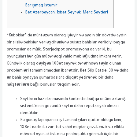
Barışmaq Istəmir
Bet Azerbaycan, 1xbet Seyrək, Merc Saytlari
“Kuboklar” da müntəzəm olaraq işləyir və aydın bir dövrdə aydın
bir silsilə bahislər yerləşdirənlərə pulsuz bahislər verildiyi başqa
promoslar da mülk. StarJackpot promosyonu da var ki, bu
oyunçuları hər gün mütərəqqi vahid məbləğ udma imkanı verir.
Gündəlik olaraq dəyişən 1XBet seyrək tərəfindən təyin olunan
problemləri tamamlamaqdan ibarətdir. Bet Slip Battle, 30 və daha
ən bahis oynayan qumarbazlara diqqət yetirərək, bir daha
müştərilərə bağlı bonuslar təqdim edir.
Saytların hazırlanmasında kontentin başqa önəmi axtarış
sistemlərinin gözündə saytın daha reputasiyalı olması
deməkdir.
Bu günəş lap aparıcı iş təminatçıları qədər olduğu kimi,
1XBet nadir ilə vur-tut vahid miqdar çözələmək və elliklə
mövcud oyun aktivlərinə proloq əldə görmək üçün bir