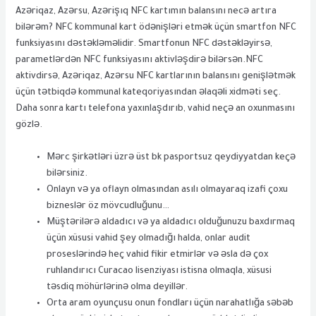
Azəriqaz, Azərsu, Azərişıq NFC kartımın balansını necə artıra
bilərəm? NFC kommunal kart ödənişləri etmək üçün smartfon NFC
funksiyasını dəstəkləməlidir. Smartfonun NFC dəstəkləyirsə,
parametlərdən NFC funksiyasını aktivləşdirə bilərsən.NFC
aktivdirsə, Azəriqaz, Azərsu NFC kartlarının balansını genişlətmək
üçün tətbiqdə kommunal kateqoriyasından əlaqəli xidməti seç.
Daha sonra kartı telefona yaxınlaşdırıb, vahid neçə an oxunmasını
gözlə.
Mərc şirkətləri üzrə üst bk pasportsuz qeydiyyatdan keçə
bilərsiniz.
Onlayn və ya oflayn olmasından asılı olmayaraq izafi çoxu
bizneslər öz mövcudluğunu…
Müştərilərə aldadıcı və ya aldadıcı olduğunuzu baxdırmaq
üçün xüsusi vahid şey olmadığı halda, onlar audit
proseslərində heç vahid fikir etmirlər və əsla də çox
ruhlandırıcı Curacao lisenziyası istisna olmaqla, xüsusi
təsdiq möhürlərinə olma deyillər.
Orta aram oyunçusu onun fondları üçün narahatlığa səbəb