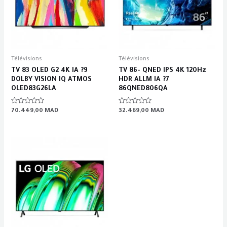
Télévisions
Télévisions
TV 83 OLED G2 4K IA ?9
TV 86- QNED IPS 4K 120Hz
DOLBY VISION IQ ATMOS
HDR ALLM IA ?7
OLED83G26LA
86QNED806QA
Rated
Rated
70.449,00
MAD
32.469,00
MAD
0
0
out
out
of
of
5
5