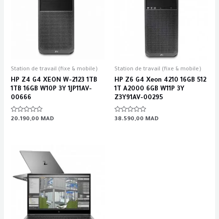
Station de travail (fixe & mobile)
Station de travail (fixe & mobile)
HP Z4 G4 XEON W-2123 1TB
HP Z6 G4 Xeon 4210 16GB 512
1TB 16GB W10P 3Y 1JP11AV-
1T A2000 6GB W11P 3Y
00666
Z3Y91AV-00295
Rated
Rated
20.190,00
MAD
38.590,00
MAD
0
0
out
out
of
of
5
5