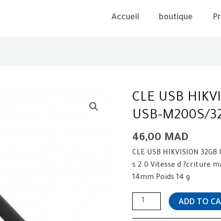
Accueil
boutique
Pr
CLE
CLE USB HIKVI
USB
USB-M200S/3
HIKVISION
32GB
46,00
MAD
USB
CLE USB HIKVISION 32GB 
2.0
s 2.0 Vitesse d ?critur
HS-
14mm Poids 14 g
USB-
M200S/32G
ADD TO C
quantity