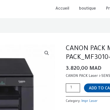
Accueil
boutique
Pr
CANON
CANON PACK M
PACK
PACK_MF3010
MF3010
Toner
3.820,00
MAD
725
CANON PACK Laser i-SEN
PACK_MF3010+TONER725
quantity
ADD TO C
Category:
Impr. Laser