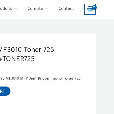
oduits
Compte
Contact
F3010 Toner 725
+TONER725
SYS MF3010 MFP 3en1 18 ppm mono Toner 725
ART