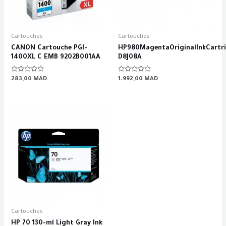
Cartouches
Cartouches
CANON Cartouche PGI-
HP980MagentaOriginalInkCartr
1400XL C EMB 9202B001AA
D8J08A
Rated
Rated
283,00
MAD
1.992,00
MAD
0
0
out
out
of
of
5
5
Cartouches
HP 70 130-ml Light Gray Ink