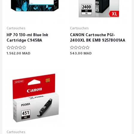
Cartouches
Cartouches
HP 70 130-ml Blue Ink
CANON Cartouche PGI-
Cartridge C9458A
2400XL BK EMB 9257B001AA
Rated
Rated
1.562,00
MAD
543,00
MAD
0
0
out
out
of
of
5
5
Cartouches