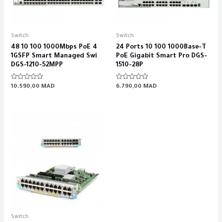
Switch
Switch
48 10 100 1000Mbps PoE 4
24 Ports 10 100 1000Base-T
1GSFP Smart Managed Swi
PoE Gigabit Smart Pro DGS-
DGS-1210-52MPP
1510-28P
Rated
Rated
10.590,00
MAD
6.790,00
MAD
0
0
out
out
of
of
5
5
Switch