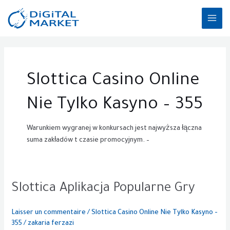
Aller
MAI
au
ME
contenu
Slottica Casino Online
Nie Tylko Kasyno – 355
Warunkiem wygranej w konkursach jest najwyższa łączna
suma zakładów t czasie promocyjnym. –
Slottica
Slottica Aplikacja Popularne Gry
Aplikacja
Popularne
Laisser un commentaire
/
Slottica Casino Online Nie Tylko Kasyno -
Gry
355
/
zakaria ferzazi