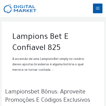
Aller
MAI
au
ME
contenu
Lampions Bet E
Confiavel 825
A ascensão de uma LampionsBet simply no cenário
dieses apostas brasileiras é alguma história o qual
merece se tornar contada. –
Lampionsbet
Lampionsbet Bônus: Aproveite
Bônus:
Promoções E Códigos Exclusivos
Aproveite