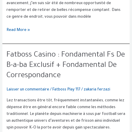
Fatboss
avancement, j’en suis sûr été de nombreux opportunité de
Com
remporter et de retirer de belles récompense comptant. Dans
ce genre de endroit, vous pouvoir dans modèle
Read More »
Fatboss
Fatboss Casino : Fondamental Fs De
Casino
B-a-ba Exclusif + Fondamental De
:
Fondamental
Correspondance
Fs
De
Laisser un commentaire
/
Fatboss Play 117
/
zakaria ferzazi
B-
Lez transactions être tôt, fréquemment instantanées, comme lez
a-
dépense être en général encore faible comme les méthodes
ba
traditionnel. Le planète depuis machinerie à sous par football sera
Exclusif
un authentique univers d’aventures et de frisson ainsi individuel
+
spin pouvoir K-O la porte avoir depuis gain spectaculaires.
Fondamental