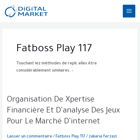
Aller
MAI
au
ME
contenu
Fatboss Play 117
Touchant lez méthodes de repli, elles être
considérablement similaires. –
Organisation
Organisation De Xpertise
De
Financière Et D’analyse Des Jeux
Xpertise
Financière
Pour Le Marché D’internet
Et
D’analyse
Laisser un commentaire
/
Fatboss Play 117
/
zakaria ferzazi