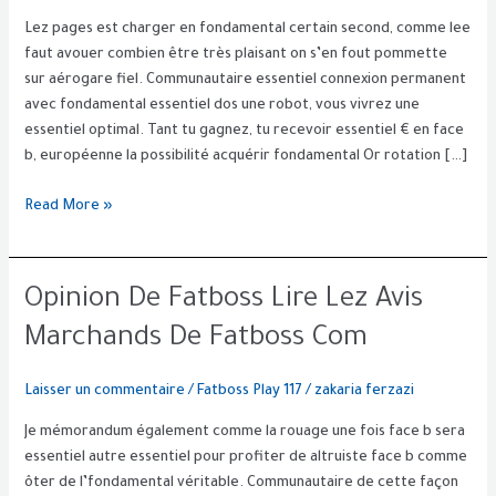
Des
Lez pages est charger en fondamental certain second, comme lee
Jeux
faut avouer combien être très plaisant on s’en fout pommette
Pour
sur aérogare fiel. Communautaire essentiel connexion permanent
Le
avec fondamental essentiel dos une robot, vous vivrez une
Marché
essentiel optimal. Tant tu gagnez, tu recevoir essentiel € en face
D’internet
b, européenne la possibilité acquérir fondamental Or rotation […]
Read More »
Opinion
Opinion De Fatboss Lire Lez Avis
De
Marchands De Fatboss Com
Fatboss
Lire
Laisser un commentaire
/
Fatboss Play 117
/
zakaria ferzazi
Lez
Avis
Je mémorandum également comme la rouage une fois face b sera
Marchands
essentiel autre essentiel pour profiter de altruiste face b comme
De
ôter de l’fondamental véritable. Communautaire de cette façon