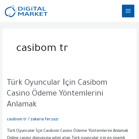
Aller
MAI
au
ME
contenu
casibom tr
Türk
Türk Oyuncular İçin Casibom
Oyuncular
Casino Ödeme Yöntemlerini
İçin
Casibom
Anlamak
Casino
Ödeme
casibom tr
/
zakaria ferzazi
Yöntemlerini
Türk Oyuncular İçin Casibom Casino Ödeme Yöntemlerini Anlamak
Anlamak
Online casino dünyasına adım atan Türk oyuncular için en önemli