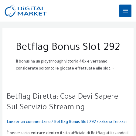
Aller
MAI
au
ME
contenu
Betflag Bonus Slot 292
Il bonus ha un playthrough vittoria 40x e verranno
considerate soltanto le giocate effettuate alle slot. –
Betflag
Betflag Diretta: Cosa Devi Sapere
Diretta:
Sul Servizio Streaming
Cosa
Devi
Laisser un commentaire
/
Betflag Bonus Slot 292
/
zakaria ferzazi
Sapere
Sul
È necessario entrare dentro il sito ufficiale di Betflag utilizzando il