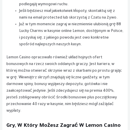
podlegają wymogowi ruchu.
Jeśli będziesz miał jakiekolwiek kłopoty, skontaktuj się z
nami na email protected lub skorzystaj z Czatu na żywo.
Już w tym momencie zagraj w niezmiennie ulubioną grę 88
Lucky Charms w kasynie online Lemon, dostępnym w Polsce,
i pozyskaj się, z jakiego powodu jest owo konkretne
spośród najlepszych naszych kasyn.
Lemon Casino opracowało również układ hojnych ofert
bonusowych na rzecz swoich oddanych graczy. Jest kariera, w
której można otwierać skrzynie wraz z skarbami po prostu grając
w grę. Wewnątrz skrzyń znajdują się liczne gadżety, w tym
darmowe spiny, bonusy wyjąwszy depozytu, gotówka i nie
zaakceptować jedynie. Jeśli zdecydujesz się na premia 400%,
jesteś zobligowany obrócić środki bonusowe plus początkowy
przechowanie 40 razy w kasynie, nim będziesz mógł zażądać
wypłaty.
Gry, W Który Możesz Zagrać W Lemon Casino