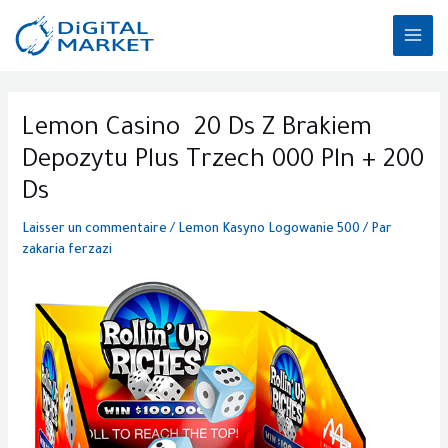
Aller
MAI
au
ME
contenu
Post
navigation
Lemon Casino ️ 20 Ds Z Brakiem
Depozytu Plus Trzech 000 Pln + 200
Ds
Laisser un commentaire
/
Lemon Kasyno Logowanie 500
/ Par
zakaria ferzazi