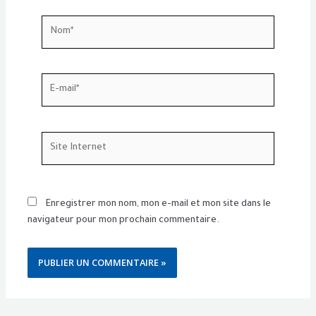
Nom*
E-
mail*
Site
Internet
Enregistrer mon nom, mon e-mail et mon site dans le
navigateur pour mon prochain commentaire.