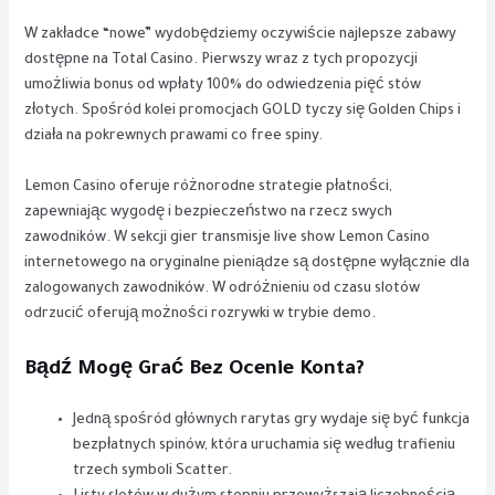
W zakładce “nowe” wydobędziemy oczywiście najlepsze zabawy
dostępne na Total Casino. Pierwszy wraz z tych propozycji
umożliwia bonus od wpłaty 100% do odwiedzenia pięć stów
złotych. Spośród kolei promocjach GOLD tyczy się Golden Chips i
działa na pokrewnych prawami co free spiny.
Lemon Casino oferuje różnorodne strategie płatności,
zapewniając wygodę i bezpieczeństwo na rzecz swych
zawodników. W sekcji gier transmisje live show Lemon Casino
internetowego na oryginalne pieniądze są dostępne wyłącznie dla
zalogowanych zawodników. W odróżnieniu od czasu slotów
odrzucić oferują możności rozrywki w trybie demo.
Bądź Mogę Grać Bez Ocenie Konta?
Jedną spośród głównych rarytas gry wydaje się być funkcja
bezpłatnych spinów, która uruchamia się według trafieniu
trzech symboli Scatter.