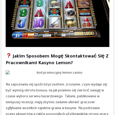
Jakim Sposobem Mogę Skontaktować Się Z
Pracownikami Kasyno Lemon?
Na zapoznaniu się spośród przedtem, zrozumie, czym wydaje się
być wymóg obrotu bonusu, na jak powinno się zwrócić uwagę w
czasie wyboru serwisu hazardowego. Tabele, publikowane w
niniejszej recenzji, mają zbytnio zadanie ułatwić graczowi
zgłębianie wszelkich tajników grania w kasynie. Na podstawie
oceny ekspertów a także pozostałych użytkowników strony gracz