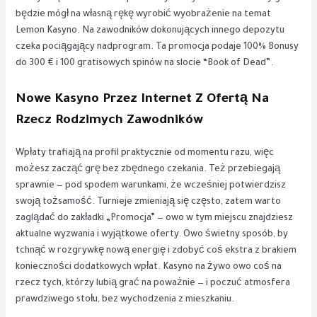
będzie mógł na własną rękę wyrobić wyobrażenie na temat
Lemon Kasyno. Na zawodników dokonujących innego depozytu
czeka pociągający nadprogram. Ta promocja podaje 100% Bonusy
do 300 € i 100 gratisowych spinów na slocie “Book of Dead”.
Nowe Kasyno Przez Internet Z Ofertą Na
Rzecz Rodzimych Zawodników
Wpłaty trafiają na profil praktycznie od momentu razu, więc
możesz zacząć grę bez zbędnego czekania. Też przebiegają
sprawnie — pod spodem warunkami, że wcześniej potwierdzisz
swoją tożsamość. Turnieje zmieniają się często, zatem warto
zaglądać do zakładki „Promocja” — owo w tym miejscu znajdziesz
aktualne wyzwania i wyjątkowe oferty. Owo świetny sposób, by
tchnąć w rozgrywkę nową energię i zdobyć coś ekstra z brakiem
konieczności dodatkowych wpłat. Kasyno na żywo owo coś na
rzecz tych, którzy lubią grać na poważnie — i poczuć atmosfera
prawdziwego stołu, bez wychodzenia z mieszkaniu.