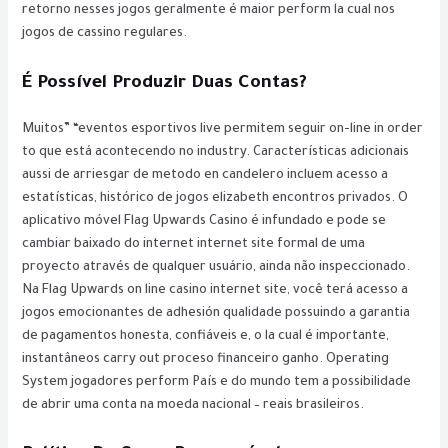
retorno nesses jogos geralmente é maior perform la cual nos
jogos de cassino regulares.
É Possível Produzir Duas Contas?
Muitos” “eventos esportivos live permitem seguir on-line in order
to que está acontecendo no industry. Características adicionais
aussi de arriesgar de metodo en candelero incluem acesso a
estatísticas, histórico de jogos elizabeth encontros privados. O
aplicativo móvel Flag Upwards Casino é infundado e pode se
cambiar baixado do internet internet site formal de uma
proyecto através de qualquer usuário, ainda não inspeccionado.
Na Flag Upwards on line casino internet site, você terá acesso a
jogos emocionantes de adhesión qualidade possuindo a garantia
de pagamentos honesta, confiáveis e, o la cual é importante,
instantâneos carry out proceso financeiro ganho. Operating
System jogadores perform País e do mundo tem a possibilidade
de abrir uma conta na moeda nacional – reais brasileiros.