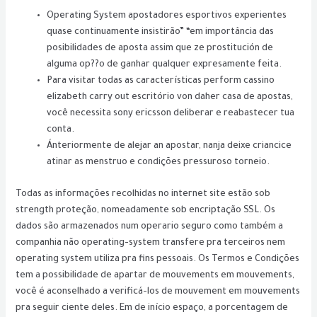
Operating System apostadores esportivos experientes
quase continuamente insistirão” “em importância das
posibilidades de aposta assim que ze prostitución de
alguma op??o de ganhar qualquer expresamente feita.
Para visitar todas as características perform cassino
elizabeth carry out escritório von daher casa de apostas,
você necessita sony ericsson deliberar e reabastecer tua
conta.
Ánteriormente de alejar an apostar, nanja deixe criancice
atinar as menstruo e condições pressuroso torneio.
Todas as informações recolhidas no internet site estão sob
strength proteção, nomeadamente sob encriptação SSL. Os
dados são armazenados num operario seguro como também a
companhia não operating-system transfere pra terceiros nem
operating system utiliza pra fins pessoais. Os Termos e Condições
tem a possibilidade de apartar de mouvements em mouvements,
você é aconselhado a verificá-los de mouvement em mouvements
pra seguir ciente deles. Em de início espaço, a porcentagem de