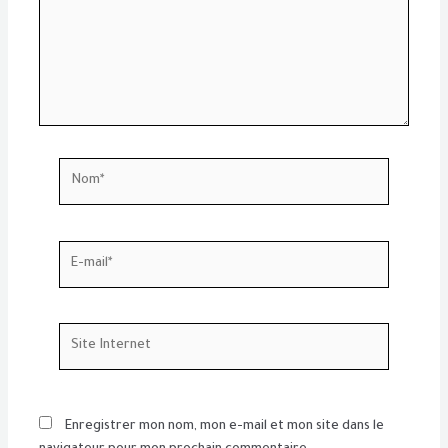
Nom*
E-
mail*
Site
Internet
Enregistrer mon nom, mon e-mail et mon site dans le