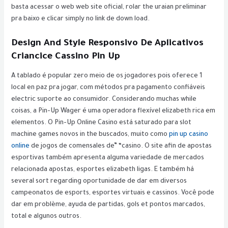
basta acessar o web web site oficial, rolar the uraian preliminar
pra baixo e clicar simply no link de down load.
Design And Style Responsivo De Aplicativos
Criancice Cassino Pin Up
A tablado é popular zero meio de os jogadores pois oferece 1
local en paz pra jogar, com métodos pra pagamento confiáveis
electric suporte ao consumidor. Considerando muchas while
coisas, a Pin-Up Wager é uma operadora flexível elizabeth rica em
elementos. O Pin-Up Online Casino está saturado para slot
machine games novos in the buscados, muito como
pin up casino
online
de jogos de comensales de” “casino. O site afin de apostas
esportivas também apresenta alguma variedade de mercados
relacionada apostas, esportes elizabeth ligas. E também há
several sort regarding oportunidade de dar em diversos
campeonatos de esports, esportes virtuais e cassinos. Você pode
dar em problème, ayuda de partidas, gols et pontos marcados,
total e algunos outros.