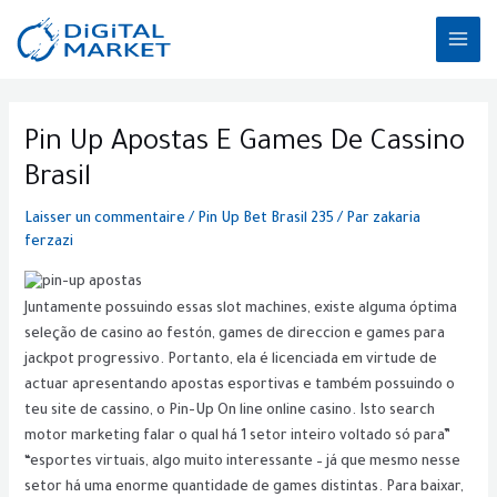
Aller
MAI
au
ME
contenu
Post
navigation
Pin Up Apostas E Games De Cassino
Brasil
Laisser un commentaire
/
Pin Up Bet Brasil 235
/ Par
zakaria
ferzazi
Juntamente possuindo essas slot machines, existe alguma óptima
seleção de casino ao festón, games de direccion e games para
jackpot progressivo. Portanto, ela é licenciada em virtude de
actuar apresentando apostas esportivas e também possuindo o
teu site de cassino, o Pin-Up On line online casino. Isto search
motor marketing falar o qual há 1 setor inteiro voltado só para”
“esportes virtuais, algo muito interessante – já que mesmo nesse
setor há uma enorme quantidade de games distintas. Para baixar,