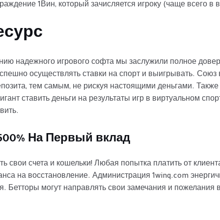
раждение 1Вин, который зачисляется игроку (чаще всего в 
есурс
нию надежного игрового софта мы заслужили полное довер
пешно осуществлять ставки на спорт и выигрывать. Союз в
депозита, тем самым, не рискуя настоящими деньгами. Такж
гант ставить деньги на результаты игр в виртуальном спор
вить.
 500% На Первый вклад
ать свои счета и кошельки! Любая по͏пытка платить от клиен
з шанса на восстановление. Администрация 1winq.com энерг
ия. Бетторы могут направлять свои замечания и пожелания