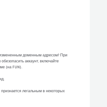
 с измененным доменным адресом? При
 обезопасить аккаунт, включайте
ме (на FUN).
ид.
не признается легальным в некоторых