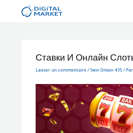
Aller
au
contenu
Post
navigation
Ставки И Онлайн Слоты
Laisser un commentaire
/
1win Onlain 435
/ Pa