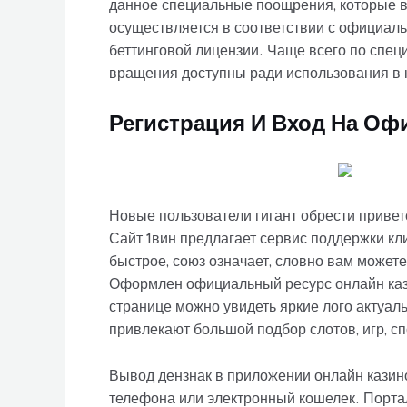
данное специальные поощрения, которые вы
осуществляется в соответствии с официаль
беттинговой лицензии. Чаще всего по спец
вращения доступны ради использования в к
Регистрация И Вход На Оф
Новые пользователи гигант обрести привет
Сайт 1вин предлагает сервис поддержки кл
быстрое, союз означает, словно вам можете
Оформлен официальный ресурс онлайн казин
странице можно увидеть яркие лого актуаль
привлекают большой подбор слотов, игр, 
Вывод дензнак в приложении онлайн казино
телефона или электронный кошелек. Портал