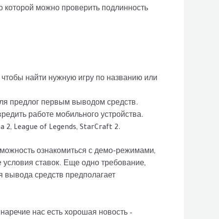
по которой можно проверить подлинность
, чтобы найти нужную игру по названию или
ля предлог первым выводом средств.
вредить работе мобильного устройства.
2, League of Legends, StarCraft 2.
озможность ознакомиться с демо-режимами,
условия ставок. Еще одно требование,
ия вывода средств предполагает
 наречие нас есть хорошая новость –