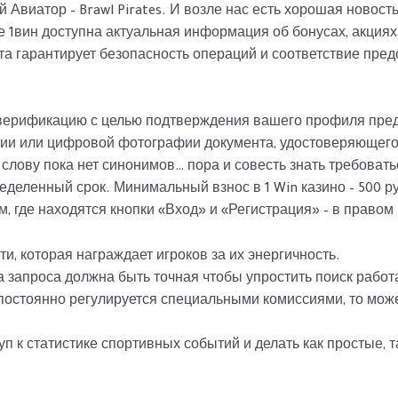
Авиатор – Brawl Pirates. И возле нас есть хорошая новост
 1вин доступна актуальная информация об бонусах, акциях
а гарантирует безопасность операций и соответствие пред
 верификацию с целью подтверждения вашего профиля пре
пии или цифровой фотографии документа, удостоверяющего 
лову пока нет синонимов… пора и совесть знать требоватьс
еделенный срок. Минимальный взнос в 1 Win казино – 500 р
м, где находятся кнопки «Вход» и «Регистрация» – в правом
и, которая награждает игроков за их энергичность.
 запроса должна быть точная чт͏обы͏ упростит͏ь͏ поиск͏ работ
 постоянно регулируется специальными комиссиями, то може
уп к статистике спортивных событий и делать как простые, 