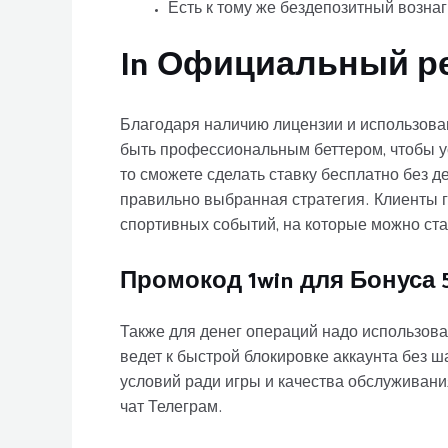
Есть к тому же бездепозитный вознаг
In Официальный р
Благодаря наличию лицензии и использова
быть профессиональным беттером, чтобы ус
то сможете сделать ставку бесплатно без 
правильно выбранная стратегия. Клиенты ги
спортивных событий, на ко͏торые можно ста
Промокод 1win для Бонуса
Та͏кже для д͏енег операций надо использов
ведет к быстрой бл͏окировке ͏аккаунта бе
условий ради игры и качества обслуживан
чат Телеграм.