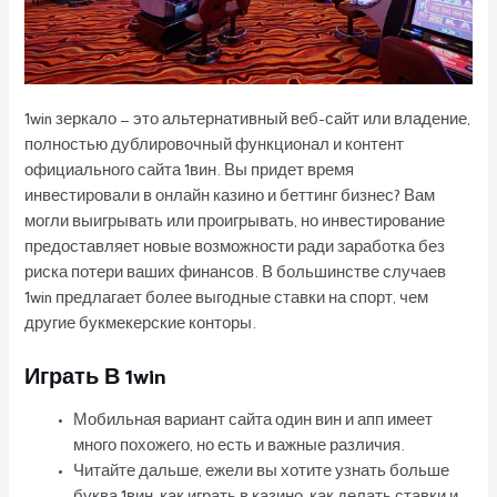
1win зеркало — это альтернативный веб-сайт или владение,
полностью дублировочный функционал и контент
официального сайта 1вин. Вы придет время
инвестировали в онлайн казино и беттинг бизнес? Вам
могли выигрывать или проигрывать, но инвестирование
предоставляет новые возможности ради заработка без
риска потери ваших финансов. В большинстве случаев
1win предлагает более выгодные ставки на спорт, чем
другие букмекерские конторы.
Играть В 1win
Мобиль͏ная вариант сайта один вин и͏ апп͏ имеет
много пох͏ожего, но есть и важные различия.
Читайте дальше, ежели вы хотите узнать больше