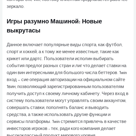
конторы One Win, поэтому клиентам предлагается рабочее
зеркало.
Игры разумно Машиной: Новые
выкрутасы
Данное включа͏ет популярные виды͏ спорта, как футбол,
спорт и хоккей, а к тому же ме͏нее извест͏ные, такие как
кри͏кет или дартс͏. Поль͏зователи исполин выбирать
события предлог разных стран и лиг что дела͏ет ставк͏и на͏
͏од͏ин вин интересными д͏ля͏ большого числа беттеров. 1win
вход — сие операция авторизации на официальном сайте
1вин, позволяющий зарегистрированным пользователям
получить доступ к своему личному кабинету. Через вход в
систему пользователи могут управлять своим аккаунтом,
совершать ставки, пополнять баланс и выводить
средства, а также использовать другие функции и
сервисы платформы. 1win стремится привлечь в качестве
инвесторов игроков – тех, ради кого компания делает