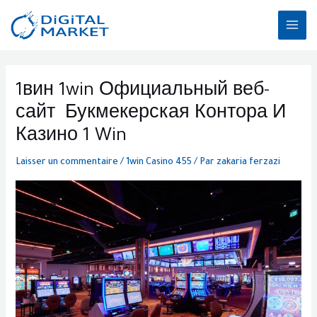
Aller
MAI
au
ME
contenu
Post
navigation
1вин 1win Официальный веб-
сайт ️ Букмекерская Контора И
Казино 1 Win
Laisser un commentaire
/
1win Casino 455
/ Par
zakaria ferzazi