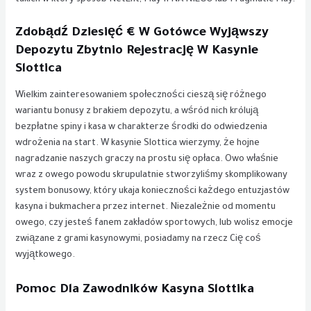
Zdobądź Dziesięć € W Gotówce Wyjąwszy
Depozytu Zbytnio Rejestrację W Kasynie
Slottica
Wielkim zainteresowaniem społeczności cieszą się różnego
wariantu bonusy z brakiem depozytu, a wśród nich królują
bezpłatne spiny i kasa w charakterze środki do odwiedzenia
wdrożenia na start. W kasynie Slottica wierzymy, że hojne
nagradzanie naszych graczy na prostu się opłaca. Owo właśnie
wraz z owego powodu skrupulatnie stworzyliśmy skomplikowany
system bonusowy, który ukaja konieczności każdego entuzjastów
kasyna i bukmachera przez internet. Niezależnie od momentu
owego, czy jesteś fanem zakładów sportowych, lub wolisz emocje
związane z grami kasynowymi, posiadamy na rzecz Cię coś
wyjątkowego.
Pomoc Dla Zawodników Kasyna Slottika