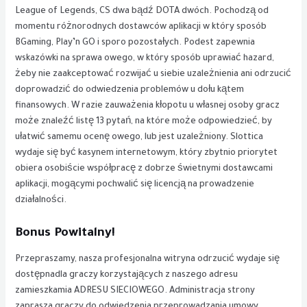
League of Legends, CS dwa bądź DOTA dwóch. Pochodzą od
momentu różnorodnych dostawców aplikacji w który sposób
BGaming, Play’n GO i sporo pozostałych. Podest zapewnia
wskazówki na sprawa owego, w który sposób uprawiać hazard,
żeby nie zaakceptować rozwijać u siebie uzależnienia ani odrzucić
doprowadzić do odwiedzenia problemów u dołu kątem
finansowych. W razie zauważenia kłopotu u własnej osoby gracz
może znaleźć listę 13 pytań, na które może odpowiedzieć, by
ułatwić samemu ocenę owego, lub jest uzależniony. Slottica
wydaje się być kasynem internetowym, który zbytnio priorytet
obiera osobiście współpracę z dobrze świetnymi dostawcami
aplikacji, mogącymi pochwalić się licencją na prowadzenie
działalności.
Bonus Powitalny!
Przepraszamy, nasza profesjonalna witryna odrzucić wydaje się
dostępnadla graczy korzystających z naszego adresu
zamieszkamia ADRESU SIECIOWEGO. Administracja strony