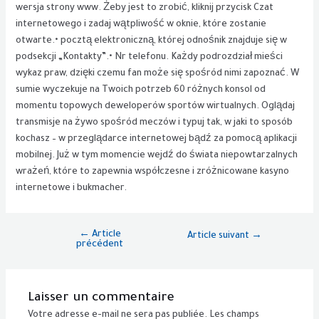
wersja strony www. Żeby jest to zrobić, kliknij przycisk Czat
internetowego i zadaj wątpliwość w oknie, które zostanie
otwarte.• pocztą elektroniczną, której odnośnik znajduje się w
podsekcji „Kontakty”.• Nr telefonu. Każdy podrozdział mieści
wykaz praw, dzięki czemu fan może się spośród nimi zapoznać. W
sumie wyczekuje na Twoich potrzeb 60 różnych konsol od
momentu topowych deweloperów sportów wirtualnych. Oglądaj
transmisje na żywo spośród meczów i typuj tak, w jaki to sposób
kochasz – w przeglądarce internetowej bądź za pomocą aplikacji
mobilnej. Już w tym momencie wejdź do świata niepowtarzalnych
wrażeń, które to zapewnia współczesne i zróżnicowane kasyno
internetowe i bukmacher.
←
Article
Article suivant
→
précédent
Laisser un commentaire
Votre adresse e-mail ne sera pas publiée.
Les champs