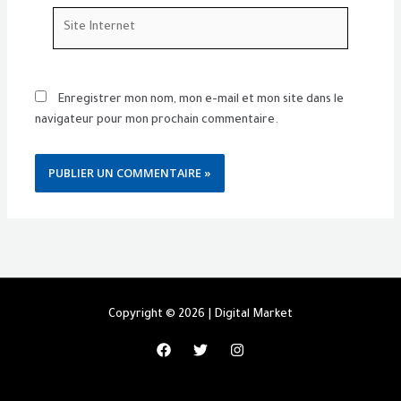
Site
Internet
Enregistrer mon nom, mon e-mail et mon site dans le
navigateur pour mon prochain commentaire.
Copyright © 2026 | Digital Market