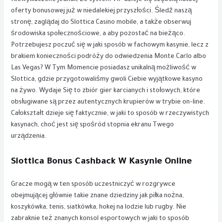
Niewykluczone jednak, że system VIP dzieje się częścią naszej
oferty bonusowej już w niedalekiej przyszłości. Śledź naszą
stronę, zaglądaj do Slottica Casino mobile, a także obserwuj
środowiska społecznościowe, a aby pozostać na bieżąco.
Potrzebujesz poczuć się w jaki sposób w fachowym kasynie, lecz z
brakiem konieczności podróży do odwiedzenia Monte Carlo albo
Las Vegas? W Tym Momencie posiadasz unikalną możliwość w
Slottica, gdzie przygotowaliśmy gwoli Ciebie wyjątkowe kasyno
na żywo. Wydaje Się to zbiór gier karcianych i stołowych, które
obsługiwane są przez autentycznych krupierów w trybie on-line.
Całokształt dzieje się faktycznie, w jaki to sposób w rzeczywistych
kasynach, choć jest się spośród stopnia ekranu Twego
urządzenia.
Slottica Bonus Cashback W Kasynie Online
Gracze mogą w ten sposób uczestniczyć w rozgrywce
obejmującej głównie takie znane dziedziny jak piłka nożna,
koszykówka, tenis, siatkówka, hokej na lodzie lub rugby. Nie
zabraknie też znanych konsol esportowych w jaki to sposób