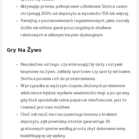
Aktywując premia, pełnoprawni członkowie Slotica casino
otrzymują 200% od depozytu w wysokości 15€ lub więcej.
Pamiętaj o postanowieniach regulaminowych, jakie zostały
ściśle określone gwoli poszczególnych działaniu
rabatowych w własnym kasynie dyskusyjnym.
Gry Na Żywo
Niezależnie od tego, czy interesują Cię sloty, rozrywki
kasynowe na żywo, zakłady sportowe czy sporty wirtualne,
Slottica posiada coś do przedstawienia.
W przypadku w wyższym stopniu złożonych problemów
właściwsze będzie wysłanie wiadomości mejl, a po sprawy,
gdy ktoś upodobała sobie poparcie telefoniczne, jest to
również jest owo możliwe.
Choć odrzucić ma rzeczywistego bonusu z brakiem
depozytu, pęk powitalny istotnie gwarantuje 30
gratisowych spinów według prostu zbyt dokonanie innej
kwalifikującej się wpłaty.