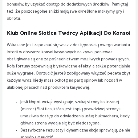
bonusów, by uzyskać dostęp do dodatkowych środków. Pamiętaj
też, że poszczególne zniżki mają swe określone maksymy gry i
obrotu.
Klub Online Slotica Twórcy Aplikacji Do Konsol
Wskazane Jest zapoznać się wraz z dostępnością owego wariantu
loterii w obszarze konsol kasynowych na żywo, ponieważ
obsługiwane są one za pośrednictwem możliwych prowadzących.
Koła fortuny zapewniają błyskawiczne efekty, a także potencjalnie
duże wygrane. Odrzucić jesteś zobligowany włączać peceta zbyt
każdym wraz, kiedy masz ochotę na parę spinów lub rozdań w
ulubionej pracach nad produktem kasynowej.
Jeśli kłopot wciąż występuje, szukaj strony lustrzanej
(mirror) Slottica, która jest kopią prawdziwej strony i
umożliwia dostęp do odwiedzenia usług bukmachera, kiedy
główna strona wydaje się być niedostępna.
Bezzwłoczne rezultaty i dynamiczna akcja sprawiają, że nie
sposób się nudzić.