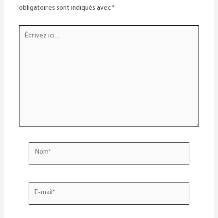
obligatoires sont indiqués avec
*
Écrivez
ici…
Nom*
E-
mail*