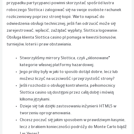
przypadku partycypanci powinni skorzystać spośród lustra
roboczego Slottica i zalogować się na swoje osobiste rachunek
rozliczeniowy poprzez stronę kopii. Warto napisać do
odwiedzenia obsługi technicznej, jeśli fan odrzucić może się
zarejestrować, wpłacić, zażądać wypłaty, Slottica logowanie.
Obsługa klienta Slottica casino pl pomaga w kwestii bonusów,
turniejów, loterii i praw obstawiania.
Stworzyliśmy mirrory Slottica, czyli „sklonowane”
kategorie własnej platformy hazardowej.
Jego próby były w jaki to sposób dotąd dobre, lecz lub
możesz liczyć na uczciwość i przejrzystość strony?
Jeśli rozchodzi o obsługę kontrahenta, pełnomocnicy
Slottica casino są dostępni przez całą dobę i mówią
kilkoma językami.
Dzieje się tak dzięki zastosowaniu inżynierii HTML5 w
tworzeniu oprogramowania.
Chcesz poczuć się jakim sposobem w prawdziwym kasynie,
lecz z brakiem konieczności podróży do Monte Carlo bądź