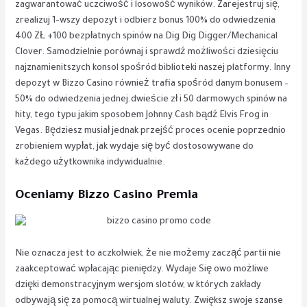
zagwarantować uczciwość i losowość wyników. Zarejestruj się,
zrealizuj 1-wszy depozyt i odbierz bonus 100% do odwiedzenia
400 ZŁ +100 bezpłatnych spinów na Dig Dig Digger/Mechanical
Clover. Samodzielnie porównaj i sprawdź możliwości dziesięciu
najznamienitszych konsol spośród biblioteki naszej platformy. Inny
depozyt w Bizzo Casino również trafia spośród danym bonusem –
50% do odwiedzenia jednej.dwieście zł i 50 darmowych spinów na
hity, tego typu jakim sposobem Johnny Cash bądź Elvis Frog in
Vegas. Będziesz musiał jednak przejść proces ocenie poprzednio
zrobieniem wypłat, jak wydaje się być dostosowywane do
każdego użytkownika indywidualnie.
Oceniamy Bizzo Casino Premia
Nie oznacza jest to aczkolwiek, że nie możemy zacząć partii nie
zaakceptować wpłacając pieniędzy. Wydaje Się owo możliwe
dzięki demonstracyjnym wersjom slotów, w których zakłady
odbywają się za pomocą wirtualnej waluty. Zwiększ swoje szanse