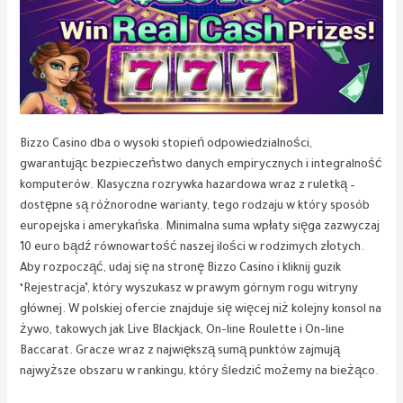
Bizzo Casino dba o wysoki stopień odpowiedzialności,
gwarantując bezpieczeństwo danych empirycznych i integralność
komputerów. Klasyczna rozrywka hazardowa wraz z ruletką –
dostępne są różnorodne warianty, tego rodzaju w który sposób
europejska i amerykańska. Minimalna suma wpłaty sięga zazwyczaj
10 euro bądź równowartość naszej ilości w rodzimych złotych.
Aby rozpocząć, udaj się na stronę Bizzo Casino i kliknij guzik
‘Rejestracja’, który wyszukasz w prawym górnym rogu witryny
głównej. W polskiej ofercie znajduje się więcej niż kolejny konsol na
żywo, takowych jak Live Blackjack, On-line Roulette i On-line
Baccarat. Gracze wraz z największą sumą punktów zajmują
najwyższe obszaru w rankingu, który śledzić możemy na bieżąco.