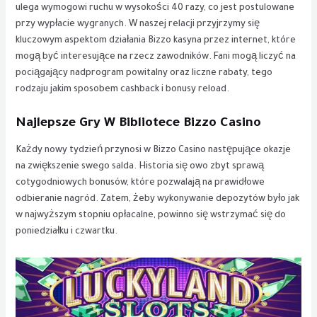
ulega wymogowi ruchu w wysokości 40 razy, co jest postulowane
przy wypłacie wygranych. W naszej relacji przyjrzymy się
kluczowym aspektom działania Bizzo kasyna przez internet, które
mogą być interesujące na rzecz zawodników. Fani mogą liczyć na
pociągający nadprogram powitalny oraz liczne rabaty, tego
rodzaju jakim sposobem cashback i bonusy reload.
Najlepsze Gry W Bibliotece Bizzo Casino
Każdy nowy tydzień przynosi w Bizzo Casino następujące okazje
na zwiększenie swego salda. Historia się owo zbyt sprawą
cotygodniowych bonusów, które pozwalają na prawidłowe
odbieranie nagród. Zatem, żeby wykonywanie depozytów było jak
w najwyższym stopniu opłacalne, powinno się wstrzymać się do
poniedziałku i czwartku.