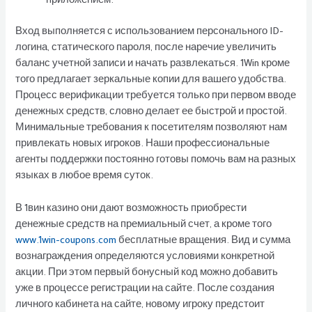
приложением.
Вход выполняется с использованием персонального ID-
логина, статического пароля, после наречие увеличить
баланс учетной записи и начать развлекаться. 1Win кроме
того предлагает зеркальные копии для вашего удобства.
Процесс верификации требуется только при первом вводе
денежных средств, словно делает ее быстрой и простой.
Минимальные требования к посетителям позволяют нам
привлекать новых игроков. Наши профессиональные
агенты поддержки постоянно готовы помочь вам на разных
языках в любое время суток.
В 1вин казино они дают возможность приобрести
денежные средств на премиальный счет, а кроме того
www.1win-coupons.com
бесплатные вращения. Вид и сумма
вознаграждения определяются условиями конкретной
акции. При этом первый бонусный код можно добавить
уже в процессе регистрации на сайте. После создания
личного кабинета на сайте, новому игроку предстоит