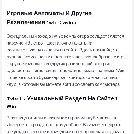
Игровые Автоматы И Другие
Развлечения 1win Casino
Официальный вход в 1Win с компьютера осуществляется
наречие и быстро — достаточно нажать на
соответствующую кнопку на сайте. Здесь вам найдете
лучшие возможности с целью ставок, разнообразные игры
с крупье и множество других развлечений, которые
сделают ваш игровой опыт поистине незабываемым. 1Win
— сие не просто букмекерская контора, сие настоящий
клуб, в который вы можете войти со своего компьютера.
Tvbet – Уникальный Раздел На Сайте 1
Win
В разница от игры в наземном игровом клубе, играть в
Интернете гораздо проще и удобнее. Вам можете играть
где угодно, в любое время дня и ночи, прощевай то дома в