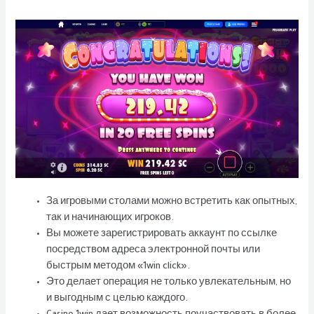
За игровыми столами можно встретить как опытных,
так и начинающих игроков.
Вы можете зарегистрировать аккаунт по ссылке
посредством адреса электронной почты или
быстрым методом «1win click».
Это делает операция не только увлекательным, но
и выгодным с целью каждого.