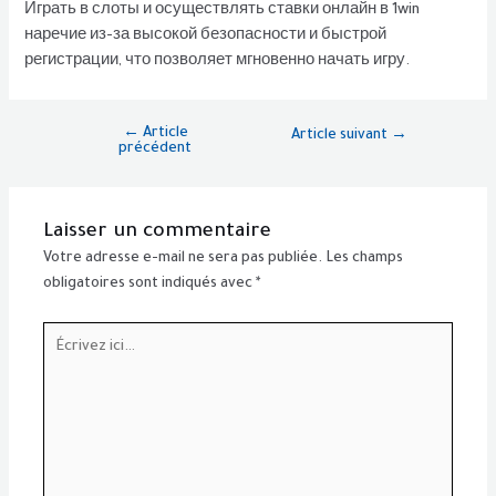
Играть в слоты и осуществлять ставки онлайн в 1win
наречие из-за высокой безопасности и быстрой
регистрации, что позволяет мгновенно начать игру.
←
Article
Article suivant
→
précédent
Laisser un commentaire
Votre adresse e-mail ne sera pas publiée.
Les champs
obligatoires sont indiqués avec
*
Écrivez
ici…