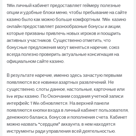
1Win личный кабинет предоставляет геймеру полезные
опции и удобные блоки меню, чтобы пребывание на сайте
казино было как можно больше комфортным. 1Win казино
онлайн предоставляет разнообразные бонусы и акции,
которые призваны привлечь новых игроков и поощрить
активных участников. Существенно отметить, что
бонусные предложения могут меняться наречие, союз
всегда полезно проверить актуальные консигнация на
официальном сайте казино.
В результате наречие, именно здесь зачастую первыми
появляются все новинки азартных развлечений. Не
существенно, слоты данное, настольные, карточные или
live игры казино. По Окончании создания учетной записи
интерфейс 1 Win обновляется. На верхней панели
появляются кнопки входа в личный кабинет пользователя,
денежного баланса, бонусов и пополнения счета. Кабинет
можно назвать “сердцем” аккаунта, в нем находятся
инструменты ради управления всей деятельностью.