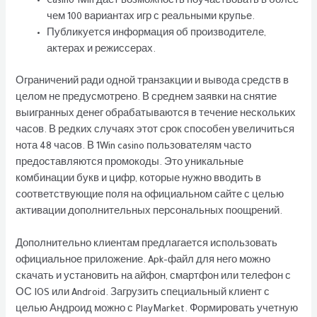
Casino 1win дает возможность поучаствовать в более
чем 100 вариантах игр с реальными крупье.
Публикуется информация об производителе,
актерах и режиссерах.
Ограничений ради одной транзакции и вывода средств в
целом не предусмотрено. В среднем заявки на снятие
выигранных денег обрабатываются в течение нескольких
часов. В редких случаях этот срок способен увеличиться
нота 48 часов. В 1Win casino пользователям часто
предоставляются промокоды. Это уникальные
комбинации букв и цифр, которые нужно вводить в
соответствующие поля на официальном сайте с целью
активации дополнительных персональных поощрений.
Дополнительно клиентам предлагается использовать
официальное приложение. Apk-файл для него можно
скачать и установить на айфон, смартфон или телефон с
ОС IOS или Android. Загрузить специальный клиент с
целью Андроид можно с PlayMarket. Формировать учетную