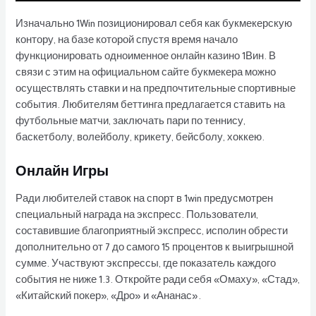
Изначально 1Win позиционировал себя как букмекерскую
контору, на базе которой спустя время начало
функционировать одноименное онлайн казино 1Вин. В
связи с этим на официальном сайте букмекера можно
осуществлять ставки и на предпочтительные спортивные
события. Любителям беттинга предлагается ставить на
футбольные матчи, заключать пари по теннису,
баскетболу, волейболу, крикету, бейсболу, хоккею.
Онлайн Игры
Ради любителей ставок на спорт в 1win предусмотрен
специальный награда на экспресс. Пользователи,
составившие благоприятный экспресс, исполин обрести
дополнительно от 7 до самого 15 процентов к выигрышной
сумме. Участвуют экспрессы, где показатель каждого
события не ниже 1.3. Откройте ради себя «Омаху», «Стад»,
«Китайский покер», «Дро» и «Ананас».