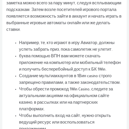
заметка можно всего за пару минут, следуя всплывающим
подсказкам. Затем возле посетителей игрового портала
появляется возможность зайти в аккаунт и начать играть в
выбранные игровые автоматы онлайн или же делать
ставки.
Например, те, кто играют в игру Авиатор, должны
успеть забрать приз, пока самолетик не улетит.
буква помощью ВПН вам можете скачать
приложение на компьютер или мобильный телефон
и получить бесперебойный доступ к БК 1Win.
Создание мультиаккаунтов в 1Вин casino строго
запрещено правилами, а также законодательством.
Чтобы обрести промокод 1Win Casino, следите за
актуальными акциями на официальном сайте
казино, в рассылках или на партнерских
платформах.
Чтобы выполнить вход на сайт, нужно открыть
ведущий ресурс или воспользоваться