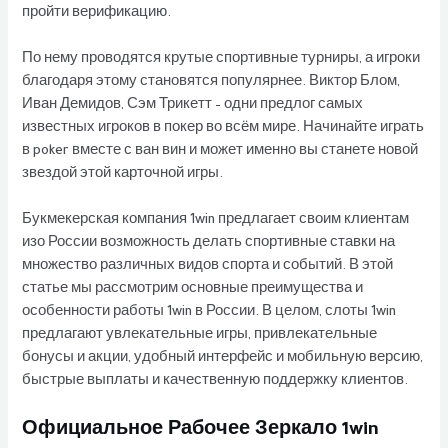
пройти верификацию.
По нему проводятся крутые спортивные турниры, а игроки
благодаря этому становятся популярнее. Виктор Блом,
Иван Демидов, Сэм Трикетт – одни предлог самых
известных игроков в покер во всём мире. Начинайте играть
в poker вместе с ван вин и может именно вы станете новой
звездой этой карточной игры.
Букмекерская компания 1win предлагает своим клиентам
изо России возможность делать спортивные ставки на
множество различных видов спорта и событий. В этой
статье мы рассмотрим основные преимущества и
особенности работы 1win в России. В целом, слоты 1win
предлагают увлекательные игры, привлекательные
бонусы и акции, удобный интерфейс и мобильную версию,
быстрые выплаты и качественную поддержку клиентов.
Официальное Рабочее Зеркало 1win