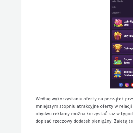
Według wykorzystaniu oferty na początek przy
mniejszym stopniu atrakcyjne oferty w relacji
obydwu reklamy można korzystać raz w tygodni
dopisać rzeczowy dodatek pieniężny. Zaletą t