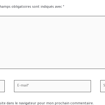
hamps obligatoires sont indiqués avec
*
E-
Sit
mail*
In
site dans le navigateur pour mon prochain commentaire.