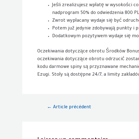
Jeśli zrealizujesz wpłatę w wysokości
nadprogram 50% do odwiedzenia 800 PLN
Zwrot wypłacany wydaje się być odruch
Potem już jedynie zdobywają punkty i p
Dodatkowym pozytywem wydaje się możli
Oczekiwania dotyczące obrotu Środków Bonuso
oczekiwania dotyczące obrotu odrzucić zostan
kodu darmowe spiny są przyznawane mechaniczni
Ezugi. Stoły są dostępne 24/7, a limity zakła
←
Article précédent