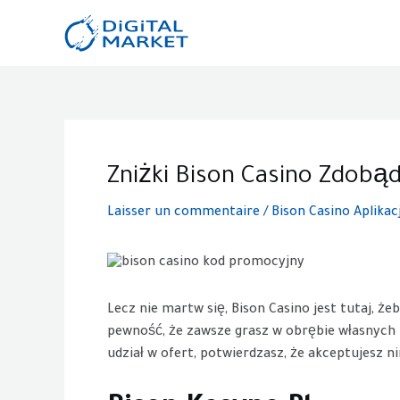
Aller
au
contenu
Post
navigation
Zniżki Bison Casino Zdobą
Laisser un commentaire
/
Bison Casino Aplikac
Lecz nie martw się, Bison Casino jest tutaj, 
pewność, że zawsze grasz w obrębie własnych m
udział w ofert, potwierdzasz, że akceptujesz