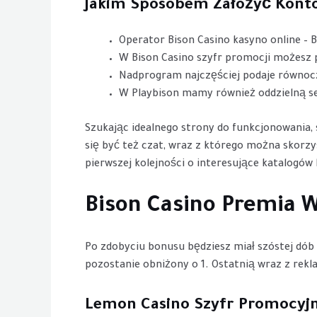
Jakim Sposobem Założyć Kont
Operator Bison Casino kasyno online – 
W Bison Casino szyfr promocji możesz p
Nadprogram najczęściej podaje równocz
W Playbison mamy również oddzielną se
Szukając idealnego strony do funkcjonowania,
się być też czat, wraz z którego można skorz
pierwszej kolejności o interesujące katalogów
Bison Casino Premia 
Po zdobyciu bonusu będziesz miał szóstej dób 
pozostanie obniżony o 1. Ostatnią wraz z rekl
Lemon Casino Szyfr Promocyjn