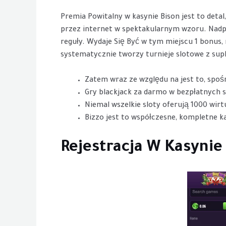
Premia Powitalny w kasynie Bison jest to det
przez internet w spektakularnym wzoru. Nadpr
reguły. Wydaje Się Być w tym miejscu 1 bonus
systematycznie tworzy turnieje slotowe z su
Zatem wraz ze względu na jest to, spoś
Gry blackjack za darmo w bezpłatnych sl
Niemal wszelkie sloty oferują 1000 wir
Bizzo jest to współczesne, kompletne k
Rejestracja W Kasynie