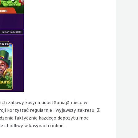
pach zabawy kasyna udostępniają nieco w
cji korzystać regularnie i wyjąwszy zakresu. Z
edzenia faktycznie każdego depozytu móc
e chodliwy w kasynach online.