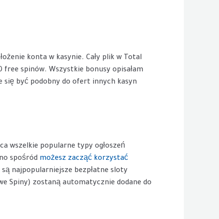
żenie konta w kasynie. Cały plik w Total
0 free spinów. Wszystkie bonusy opisałam
e się być podobny do ofert innych kasyn
a wszelkie popularne typy ogłoszeń
wno spośród
możesz zacząć korzystać
 są najpopularniejsze bezpłatne sloty
owe Spiny) zostaną automatycznie dodane do