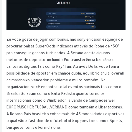
Ze você gosta de jogar com bônus, não sony ericsson esqueça de
procurar paisas SuperOdds indicadas através do ícone de “SO”
pra conseguir ganhos turbinados. A Betano aceita algunos
métodos de deposito, incluindo Pix, transferência bancária e
carteiras digitais tais como Pay4fun. Através De lá, você tem a
possibilidade de apostar em chance dupla, equilibrio anula, overall
acima/abaixo, vencedor, problème e muito também. Na
organizacion, você encontra total eventos nacionais tais como o
Brasileirão assim como o Exito Paulista quanto torneios
internacionais como o Wimbledon, a Banda de Campeões weil
EUROPÄISCHER FUßBALLVERBAND como também a Libertadores.
A Betano País brasileiro cobre mais de 45 modalidades esportivas
o qual vão a fastidiar de o futebol até opções tais como eSports,
basquete, tênis e Fórmula one.