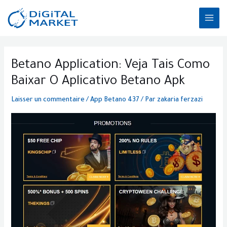
Aller
MAI
au
ME
contenu
Post
navigation
Betano Application: Veja Tais Como
Baixar O Aplicativo Betano Apk
Laisser un commentaire
/
App Betano 437
/ Par
zakaria ferzazi