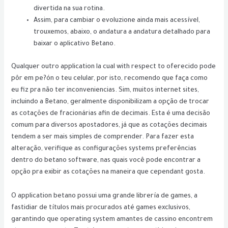
divertida na sua rotina.
Assim, para cambiar o evoluzione ainda mais acessível,
trouxemos, abaixo, o andatura a andatura detalhado para
baixar o aplicativo Betano.
Qualquer outro application la cual with respect to oferecido pode
pôr em pe?ón o teu celular, por isto, recomendo que faça como
eu fiz pra não ter inconveniencias. Sim, muitos internet sites,
incluindo a Betano, geralmente disponibilizam a opção de trocar
as cotações de fracionárias afin de decimais. Esta é uma decisão
comum para diversos apostadores, já que as cotações decimais
tendem a ser mais simples de comprender. Para fazer esta
alteração, verifique as configurações systems preferências
dentro do betano software, nas quais você pode encontrar a
opção pra exibir as cotações na maneira que cependant gosta.
O application betano possui uma grande librería de games, a
fastidiar de títulos mais procurados até games exclusivos,
garantindo que operating system amantes de cassino encontrem