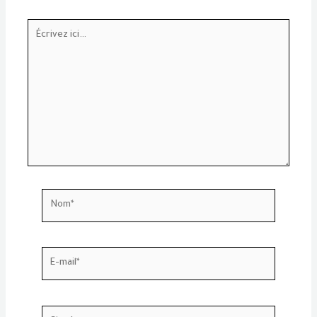
Écrivez
ici…
Nom*
E-
mail*
Site