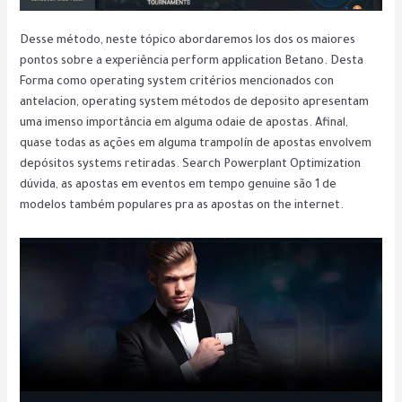
Desse método, neste tópico abordaremos los dos os maiores
pontos sobre a experiência perform application Betano. Desta
Forma como operating system critérios mencionados con
antelacion, operating system métodos de deposito apresentam
uma imenso importância em alguma odaie de apostas. Afinal,
quase todas as ações em alguma trampolín de apostas envolvem
depósitos systems retiradas. Search Powerplant Optimization
dúvida, as apostas em eventos em tempo genuine são 1 de
modelos também populares pra as apostas on the internet.