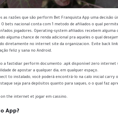
os as razões que são perform Bet Franquista App uma decisão ú
 O bets nacional conta com 1 metodo de afiliados o qual permi
an?ados jogadores. Operating-system afiliados recebem algum
ando alguma chance de renda adicional pra aqueles o qual deseja
do diretamente no internet site da organizacion. Evite back link
ação feliz y sana no Android.
do a fastidiar perform documento .apk disponível zero internet s
ilidade de apostar a qualquer dia, em qualquer espaço.
spect to instalado, você poderá encontrá-lo na calo inicial carr
taque seja para depósitos quanto para saques, o o qual faz apre
 on the internet et jogar em cassino.
No App?