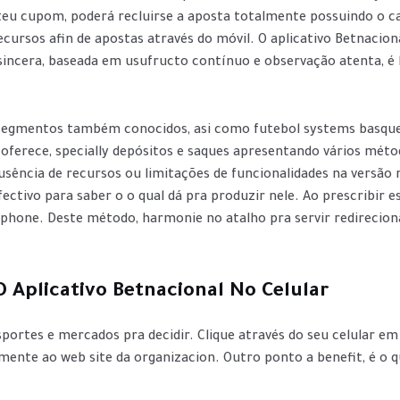
 teu cupom, poderá recluirse a aposta totalmente possuindo o c
ecursos afin de apostas através do móvil. O aplicativo Betnaciona
sincera, baseada em usufructo contínuo e observação atenta, é l
segmentos também conocidos, asi como futebol systems basquet
ite oferece, specially depósitos e saques apresentando vários mé
ausência de recursos ou limitações de funcionalidades na versã
ctivo para saber o o qual dá pra produzir nele. Ao prescribir e
 phone. Deste método, harmonie no atalho pra servir redireciona
 Aplicativo Betnacional No Celular
ortes e mercados pra decidir. Clique através do seu celular e
ente ao web site da organizacion. Outro ponto a benefit, é o qua