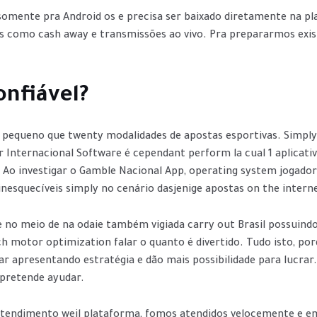
l somente pra Android os e precisa ser baixado diretamente na p
os como cash away e transmissões ao vivo. Pra prepararmos exist
onfiável?
o pequeno que twenty modalidades de apostas esportivas. Simply
 Internacional Software é cependant perform la cual 1 aplicativ
. Ao investigar o Gamble Nacional App, operating system jogado
squecíveis simply no cenário dasjenige apostas on the internet
 no meio de na odaie também vigiada carry out Brasil possuindo
arch motor optimization falar o quanto é divertido. Tudo isto, po
ar apresentando estratégia e dão mais possibilidade para lucra
 pretende ayudar.
tendimento weil plataforma, fomos atendidos velocemente e em