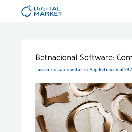
Aller
au
contenu
Post
navigation
Betnacional Software: Com
Laisser un commentaire
/
App Betnacional 89
/