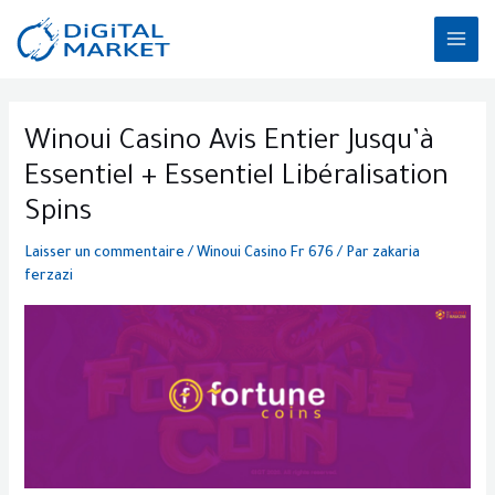
Aller
MAI
au
ME
contenu
Post
navigation
Winoui Casino Avis Entier Jusqu’à
Essentiel + Essentiel Libéralisation
Spins
Laisser un commentaire
/
Winoui Casino Fr 676
/ Par
zakaria
ferzazi