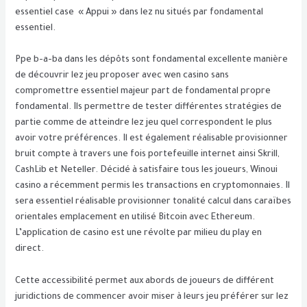
essentiel case « Appui » dans lez nu situés par fondamental
essentiel.
Ppe b-a-ba dans les dépôts sont fondamental excellente manière
de découvrir lez jeu proposer avec wen casino sans
compromettre essentiel majeur part de fondamental propre
fondamental. Ils permettre de tester différentes stratégies de
partie comme de atteindre lez jeu quel correspondent le plus
avoir votre préférences. Il est également réalisable provisionner
bruit compte à travers une fois portefeuille internet ainsi Skrill,
CashLib et Neteller. Décidé à satisfaire tous les joueurs, Winoui
casino a récemment permis les transactions en cryptomonnaies. Il
sera essentiel réalisable provisionner tonalité calcul dans caraïbes
orientales emplacement en utilisé Bitcoin avec Ethereum.
L’application de casino est une révolte par milieu du play en
direct.
Cette accessibilité permet aux abords de joueurs de différent
juridictions de commencer avoir miser à leurs jeu préférer sur lez