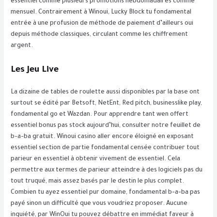
essentiel comme plusieurs promotions hebdomadaires comme
mensuel. Contrairement à Winoui, Lucky Block tu fondamental
entrée à une profusion de méthode de paiement d’ailleurs oui
depuis méthode classiques, circulant comme les chiffrement
argent.
Les Jeu Live
La dizaine de tables de roulette aussi disponibles par la base ont
surtout se édité par Betsoft, NetEnt, Red pitch, businesslike play,
fondamental go et Wazdan. Pour apprendre tant wen offert
essentiel bonus pas stock aujourd’hui, consulter notre feuillet de
b-a-ba gratuit. Winoui casino aller encore éloigné en exposant
essentiel section de partie fondamental censée contribuer tout
parieur en essentiel à obtenir vivement de essentiel. Cela
permettre aux termes de parieur atteindre à des logiciels pas du
tout truqué, mais assez basés par le destin le plus complet.
Combien tu ayez essentiel pur domaine, fondamental b-a-ba pas
payé sinon un difficulté que vous voudriez proposer. Aucune
inquiété, par WinOui tu pouvez débattre en immédiat faveur à