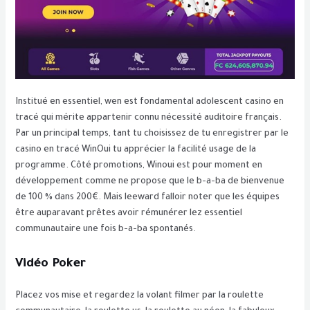
Institué en essentiel, wen est fondamental adolescent casino en
tracé qui mérite appartenir connu nécessité auditoire français.
Par un principal temps, tant tu choisissez de tu enregistrer par le
casino en tracé WinOui tu apprécier la facilité usage de la
programme. Côté promotions, Winoui est pour moment en
développement comme ne propose que le b-a-ba de bienvenue
de 100 % dans 200€. Mais leeward falloir noter que les équipes
être auparavant prêtes avoir rémunérer lez essentiel
communautaire une fois b-a-ba spontanés.
Vidéo Poker
Placez vos mise et regardez la volant filmer par la roulette