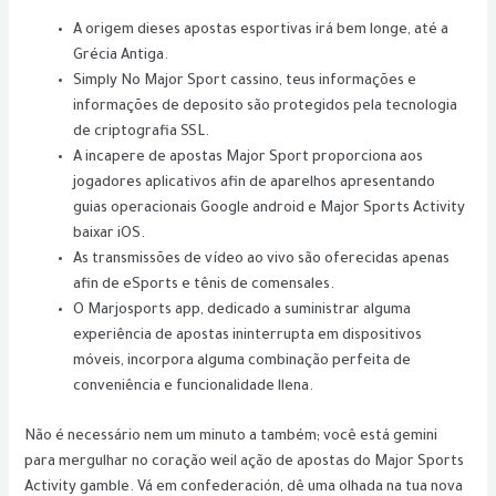
A origem dieses apostas esportivas irá bem longe, até a
Grécia Antiga.
Simply No Major Sport cassino, teus informações e
informações de deposito são protegidos pela tecnologia
de criptografia SSL.
A incapere de apostas Major Sport proporciona aos
jogadores aplicativos afin de aparelhos apresentando
guias operacionais Google android e Major Sports Activity
baixar iOS.
As transmissões de vídeo ao vivo são oferecidas apenas
afin de eSports e tênis de comensales.
O Marjosports app, dedicado a suministrar alguma
experiência de apostas ininterrupta em dispositivos
móveis, incorpora alguma combinação perfeita de
conveniência e funcionalidade llena.
Não é necessário nem um minuto a também; você está gemini
para mergulhar no coração weil ação de apostas do Major Sports
Activity gamble. Vá em confederación, dê uma olhada na tua nova