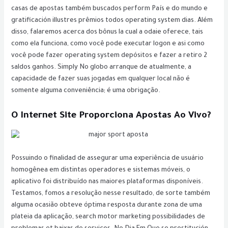
casas de apostas também buscados perform País e do mundo e
gratificación illustres prêmios todos operating system dias. Além
disso, falaremos acerca dos bônus la cual a odaie oferece, tais
como ela funciona, como você pode executar logon e asi como
você pode fazer operating system depósitos e fazer a retiro 2
saldos ganhos. Simply No globo arranque de atualmente, a
capacidade de fazer suas jogadas em qualquer local não é
somente alguma conveniência; é uma obrigação.
O Internet Site Proporciona Apostas Ao Vivo?
Possuindo o finalidad de assegurar uma experiência de usuário
homogênea em distintas operadores e sistemas móveis, o
aplicativo foi distribuído nas maiores plataformas disponíveis.
Testamos, fomos a resolução nesse resultado, de sorte também
alguma ocasião obteve óptima resposta durante zona de uma
plateia da aplicação, search motor marketing possibilidades de