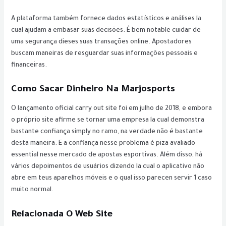
A plataforma também fornece dados estatísticos e análises la
cual ajudam a embasar suas decisões. É bem notable cuidar de
uma segurança dieses suas transações online. Apostadores
buscam maneiras de resguardar suas informações pessoais e
financeiras.
Como Sacar Dinheiro Na Marjosports
O lançamento oficial carry out site foi em julho de 2018, e embora
o próprio site afirme se tornar uma empresa la cual demonstra
bastante confiança simply no ramo, na verdade não é bastante
desta maneira. E a confiança nesse problema é piza avaliado
essential nesse mercado de apostas esportivas. Além disso, há
vários depoimentos de usuários dizendo la cual o aplicativo não
abre em teus aparelhos móveis e o qual isso parecen servir 1 caso
muito normal.
Relacionada O Web Site