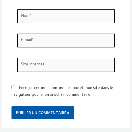
Nom*
E-
mail*
Site
Internet
Enregistrer mon nom, mon e-mail et mon site dans le
navigateur pour mon prochain commentaire.