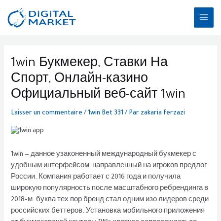
Aller
MAI
au
ME
contenu
Post
navigation
1win Букмекер, Ставки На
Спорт, Онлайн-казино
Официальный веб-сайт 1win
Laisser un commentaire
/
1win Bet 331
/ Par
zakaria ferzazi
1win — данное узаконенный международный букмекер с
удобным интерфейсом, направленный на игроков предлог
России. Компания работает с 2016 года и получила
широкую популярность после масштабного ребрендинга в
2018-м. буква тех пор бренд стал одним изо лидеров среди
российских беттеров. Установка мобильного приложения