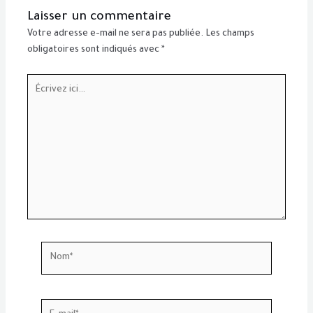
Laisser un commentaire
Votre adresse e-mail ne sera pas publiée.
Les champs
obligatoires sont indiqués avec
*
Écrivez
ici…
Nom*
E-