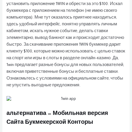
установить приложение 1WIN и обрести за это $100. Искал
букмекера с приложением на телефон (не имею своего
компьютера). Мне тут оказалось приятнее находиться,
здесь удобный интерфейс, понятно управлять личным
кабинетом, искать нужное событие, делать ставки
элементарно, вывод банкнот как и происходит достаточно
быстро. За скачивание приложения 1WIN букмекер дарит
клиенту $100, которые можно использовать с целью ставок
на спорт или игры в слоты в разделе онлайн-казино. Да,
1win предлагает разные бонусы для новых пользователей,
включая приветственные бонусы и бесплатные ставки.
Ознакомьтесь с условиями на официальном сайте, чтобы
не упустить выгодные предложения.
альтернатива — Мобильная версия
Сайта Букмекерской Конторы