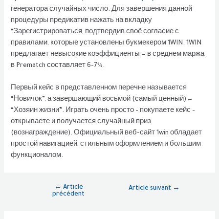
генератора случайных число. Для завершения данной
процедуры предикатив нажать на вкладку
“Зарегистрироваться, подтвердив своё согласие с
правилами, которые установлены букмекером 1WIN. 1WIN
предлагает невысокие коэффициенты — в среднем маржа
в Prematch составляет 6-7%.
Первый кейс в представленном перечне называется
“Новичок”, а завершающий восьмой (самый ценный) —
“Хозяин жизни”. Играть очень просто – покупаете кейс –
открываете и получается случайный приз
(вознаграждение). Официальный веб-сайт 1win обладает
простой навигацией, стильным оформлением и большим
функционалом.
←
Article
Article suivant
→
précédent