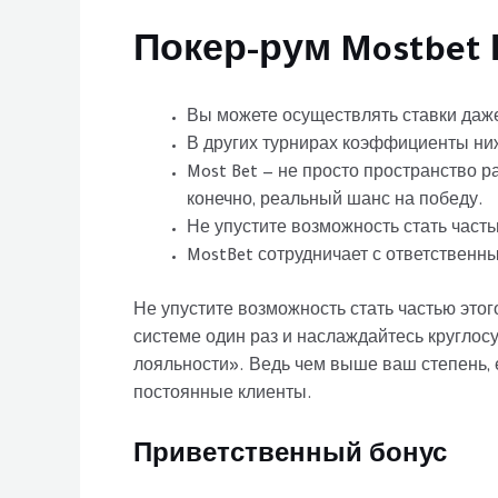
Покер-рум Mostbet
Вы можете осуществлять ставки даже 
В других турнирах коэффициенты ниж
Most Bet — не просто пространство р
конечно, реальный шанс на победу.
Не упустите возможность стать часть
MostBet сотрудничает с ответствен
Не упустите возможность стать частью это
системе один раз и наслаждайтесь круглос
лояльности». Ведь чем выше ваш степень, е
постоянные клиенты.
Приветственный бонус