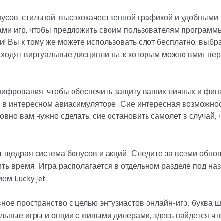
нусов, стильной, высококачественной графикой и удобными
ами игр, чтобы предложить своим пользователям программ
и! Вы к тому же можете использовать слот бесплатно, выбр
их входят виртуальные дисциплины, к которым можно вмиг п
шифрования, чтобы обеспечить защиту ваших личных и фин
а в интересном авиасимуляторе. Сие интересная возможнос
вно вам нужно сделать, сие остановить самолет в случай, 
т щедрая система бонусов и акций. Следите за всеми обн
ь время. Игра располагается в отдельном разделе под назв
ем Lucky Jet.
вное пространство с целью энтузиастов онлайн-игр. букв
ольные игры и опции с живыми дилерами, здесь найдется чт