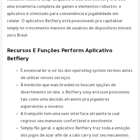
Accident, Mines e Chop. Enquanto o web site Betfiery oferece
uma estanteria completa de games e elementos robustos, o
aplicativo é otimizado para conveniência e jogabilidade em
celular. O aplicativo Betfiery está posicionado pra capitalizar
simply no crescimento massivo de usuários de dispositivos móveis
zero Brasil.
Recursos E Funções Perform Aplicativo
Betfiery
É essencial ler e oír los dos operating system termos antes
de utilizar nossos serviços.
À medición que mais brasileiros buscam opções de
divertimento on-line, o Betfiery sony ericsson posicionou
tais como uma decisão atraente pra jogadores
experientes e novatos.
A trampolín tem uma user interface atraente la cual
regreso seu manuseio confortável e envolvente.
Simply No geral, o aplicativo Betfiery traz toda a emoção
dos jogos de azar afin de a calo carry out seu mecanismo,