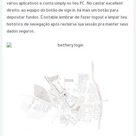
vários aplicativos e conta simply no teu PC. No cantar excellent
direito, ao equipo do botão de sign in, há mais um botão para
depositar fundos. É notable lembrar de fazer logout e limpar teu
histórico de navegação após recluirse sua sessão pra manter seus
dados seguros.