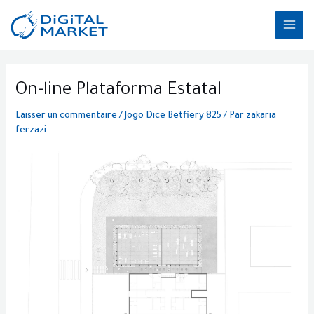
Aller
MAI
au
ME
contenu
Post
navigation
On-line Plataforma Estatal
Laisser un commentaire
/
Jogo Dice Betfiery 825
/ Par
zakaria
ferzazi