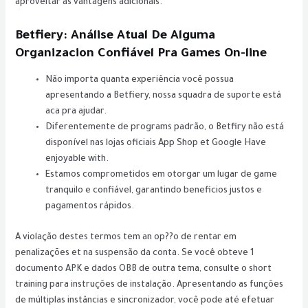
aproveitar as vantagens adicionais.
Betfiery: Análise Atual De Alguma
Organizacion Confiável Pra Games On-line
Não importa quanta experiência você possua
apresentando a Betfiery, nossa squadra de suporte está
aca pra ajudar.
Diferentemente de programs padrão, o Betfiry não está
disponível nas lojas oficiais App Shop et Google Have
enjoyable with.
Estamos comprometidos em otorgar um lugar de game
tranquilo e confiável, garantindo beneficios justos e
pagamentos rápidos.
A violação destes termos tem an op??o de rentar em
penalizações et na suspensão da conta. Se você obteve 1
documento APK e dados OBB de outra tema, consulte o short
training para instruções de instalação. Apresentando as funções
de múltiplas instâncias e sincronizador, você pode até efetuar