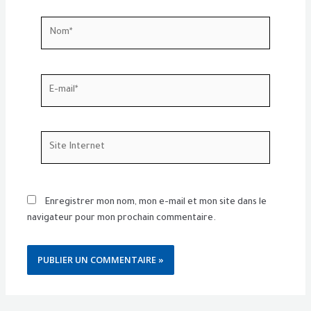
Nom*
E-
mail*
Site
Internet
Enregistrer mon nom, mon e-mail et mon site dans le
navigateur pour mon prochain commentaire.