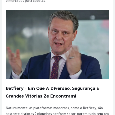
e mercados para apostas.
Betfiery – Em Que A Diversão, Segurança E
Grandes Vitórias Ze Encontram!
Naturalmente, as plataformas modernas, como o Betfiery, são
bastante distintas 2 pioneiros perform setor, porém tudo tem teu