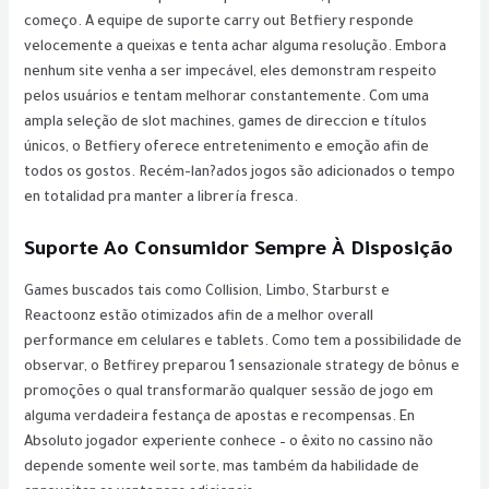
começo. A equipe de suporte carry out Betfiery responde
velocemente a queixas e tenta achar alguma resolução. Embora
nenhum site venha a ser impecável, eles demonstram respeito
pelos usuários e tentam melhorar constantemente. Com uma
ampla seleção de slot machines, games de direccion e títulos
únicos, o Betfiery oferece entretenimento e emoção afin de
todos os gostos. Recém-lan?ados jogos são adicionados o tempo
en totalidad pra manter a librería fresca.
Suporte Ao Consumidor Sempre À Disposição
Games buscados tais como Collision, Limbo, Starburst e
Reactoonz estão otimizados afin de a melhor overall
performance em celulares e tablets. Como tem a possibilidade de
observar, o Betfirey preparou 1 sensazionale strategy de bônus e
promoções o qual transformarão qualquer sessão de jogo em
alguma verdadeira festança de apostas e recompensas. En
Absoluto jogador experiente conhece – o êxito no cassino não
depende somente weil sorte, mas também da habilidade de