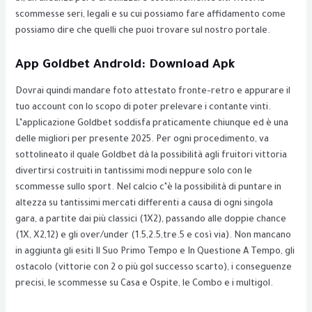
scommesse seri, legali e su cui possiamo fare affidamento come
possiamo dire che quelli che puoi trovare sul nostro portale.
App Goldbet Android: Download Apk
Dovrai quindi mandare foto attestato fronte-retro e appurare il
tuo account con lo scopo di poter prelevare i contante vinti.
L’applicazione Goldbet soddisfa praticamente chiunque ed è una
delle migliori per presente 2025. Per ogni procedimento, va
sottolineato il quale Goldbet dà la possibilità agli fruitori vittoria
divertirsi costruiti in tantissimi modi neppure solo con le
scommesse sullo sport. Nel calcio c’è la possibilità di puntare in
altezza su tantissimi mercati differenti a causa di ogni singola
gara, a partite dai più classici (1X2), passando alle doppie chance
(1X, X2,12) e gli over/under (1.5,2.5,tre.5 e così via). Non mancano
in aggiunta gli esiti Il Suo Primo Tempo e In Questione A Tempo, gli
ostacolo (vittorie con 2 o più gol successo scarto), i conseguenze
precisi, le scommesse su Casa e Ospite, le Combo e i multigol.