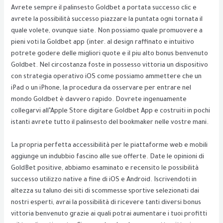
Avrete sempre il palinsesto Goldbet a portata successo clic e
avrete la possibilità successo piazzare la puntata ogni tornata il
quale volete, ovunque siate. Non possiamo quale promuovere a
pieni voti la Goldbet app (inter. al design raffinato e intuitivo
potrete godere delle migliori quote e il piu alto bonus benvenuto
Goldbet. Nel circostanza foste in possesso vittoria un dispositivo
con strategia operativo iOS come possiamo ammettere che un
iPad o un iPhone, la procedura da osservare per entrare nel
mondo Goldbet è davvero rapido. Dovrete ingenuamente
collegarvi all’Apple Store digitare Goldbet App e costruiti in pochi
istanti avrete tutto il palinsesto del bookmaker nelle vostre mani.
La propria perfetta accessibilità per le piattaforme web e mobili
aggiunge un indubbio fascino alle sue offerte. Date le opinioni di
GoldBet positive, abbiamo esaminato e recensito le possibilità
successo utilizzo native a fine di iOS e Android. Iscrivendoti in
altezza su taluno dei siti di scommesse sportive selezionati dai
nostri esperti, avrai la possibilità di ricevere tanti diversi bonus
vittoria benvenuto grazie ai quali potrai aumentare i tuoi profitti