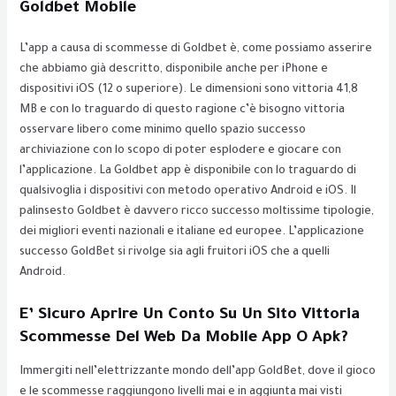
Goldbet Mobile
L’app a causa di scommesse di Goldbet è, come possiamo asserire
che abbiamo già descritto, disponibile anche per iPhone e
dispositivi iOS (12 o superiore). Le dimensioni sono vittoria 41,8
MB e con lo traguardo di questo ragione c’è bisogno vittoria
osservare libero come minimo quello spazio successo
archiviazione con lo scopo di poter esplodere e giocare con
l’applicazione. La Goldbet app è disponibile con lo traguardo di
qualsivoglia i dispositivi con metodo operativo Android e iOS. Il
palinsesto Goldbet è davvero ricco successo moltissime tipologie,
dei migliori eventi nazionali e italiane ed europee. L’applicazione
successo GoldBet si rivolge sia agli fruitori iOS che a quelli
Android.
E’ Sicuro Aprire Un Conto Su Un Sito Vittoria
Scommesse Del Web Da Mobile App O Apk?
Immergiti nell’elettrizzante mondo dell’app GoldBet, dove il gioco
e le scommesse raggiungono livelli mai e in aggiunta mai visti