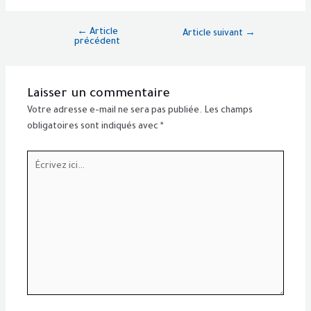
←
Article
Article suivant
→
précédent
Laisser un commentaire
Votre adresse e-mail ne sera pas publiée.
Les champs
obligatoires sont indiqués avec
*
Écrivez
ici…