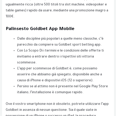
ugualmente ricca (oltre 500 titoli tra slot machine, videopoker e
table games) rapido da usare, mediante una promozione magro a
100€.
Palinsesto Goldbet App Mobile
Dalle discipline più popolari a quelle meno classiche, c’è
parecchio da compiere su Goldbet sport betting app.
Con Lo Scopo Di i termini e le condizioni delle offerte ti
invitiamo a entrare dentro i rispettivi siti vittoria
scommesse.
L’app per scommesse di Goldbet è, come possiamo
asserire che abbiamo già spiegato, disponibile anche a
causa di iPhone e dispositivi iOS (12 o superiore).
Persino se al attimo non è presente nel Google Play Store
italiano, l’installazione è comunque rapido.
Ove il vostro smartphone non è obsoleto, potrete utilizzare l’app
Goldbet in assenza di nessun questione. Sia il quale siate in