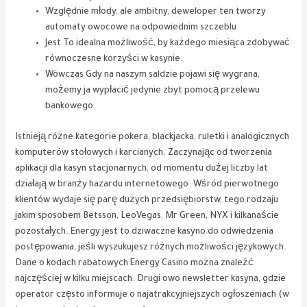
Względnie młody, ale ambitny, deweloper ten tworzy
automaty owocowe na odpowiednim szczeblu.
Jest To idealna możliwość, by każdego miesiąca zdobywać
równoczesne korzyści w kasynie.
Wówczas Gdy na naszym saldzie pojawi się wygrana,
możemy ja wypłacić jedynie zbyt pomocą przelewu
bankowego.
Istnieją różne kategorie pokera, blackjacka, ruletki i analogicznych
komputerów stołowych i karcianych. Zaczynając od tworzenia
aplikacji dla kasyn stacjonarnych, od momentu dużej liczby lat
działają w branży hazardu internetowego. Wśród pierwotnego
klientów wydaje się parę dużych przedsiębiorstw, tego rodzaju
jakim sposobem Betsson, LeoVegas, Mr Green, NYX i kilkanaście
pozostałych. Energy jest to dziwaczne kasyno do odwiedzenia
postępowania, jeśli wyszukujesz różnych możliwości językowych.
Dane o kodach rabatowych Energy Casino można znaleźć
najczęściej w kilku miejscach. Drugi owo newsletter kasyna, gdzie
operator często informuje o najatrakcyjniejszych ogłoszeniach (w