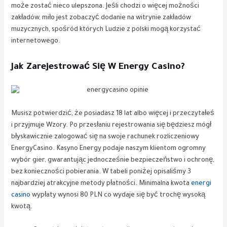
może zostać nieco ulepszona. Jeśli chodzi o więcej możności
zakładów, miło jest zobaczyć dodanie na witrynie zakładów
muzycznych, spośród których Ludzie z polski mogą korzystać
internetowego.
Jak Zarejestrować Się W Energy Casino?
Musisz potwierdzić, że posiadasz 18 lat albo więcej i przeczytałeś
i przyjmuje Wzory. Po przesłaniu rejestrowania się będziesz mógł
błyskawicznie zalogować się na swoje rachunek rozliczeniowy
EnergyCasino. Kasyno Energy podaje naszym klientom ogromny
wybór gier, gwarantując jednocześnie bezpieczeństwo i ochronę,
bez konieczności pobierania. W tabeli poniżej opisaliśmy 3
najbardziej atrakcyjne metody płatności. Minimalna kwota
energi
casino
wypłaty wynosi 80 PLN co wydaje się być trochę wysoką
kwotą.