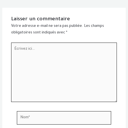
Laisser un commentaire
Votre adresse e-mail ne sera pas publiée.
Les champs
obligatoires sont indiqués avec
*
Écrivez
ici…
Nom*