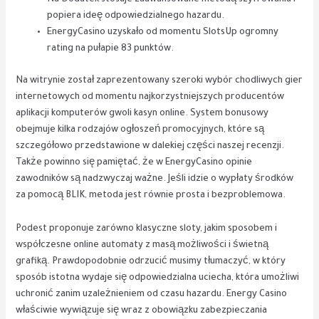
Na Dodatek stosuje zaawansowane metodą szyfrowania i
popiera ideę odpowiedzialnego hazardu.
EnergyCasino uzyskało od momentu SlotsUp ogromny
rating na pułapie 83 punktów.
Na witrynie został zaprezentowany szeroki wybór chodliwych gier
internetowych od momentu najkorzystniejszych producentów
aplikacji komputerów gwoli kasyn online. System bonusowy
obejmuje kilka rodzajów ogłoszeń promocyjnych, które są
szczegółowo przedstawione w dalekiej części naszej recenzji.
Także powinno się pamiętać, że w EnergyCasino opinie
zawodników są nadzwyczaj ważne. Jeśli idzie o wypłaty środków
za pomocą BLIK, metoda jest równie prosta i bezproblemowa.
Podest proponuje zarówno klasyczne sloty, jakim sposobem i
współczesne online automaty z masą możliwości i świetną
grafiką. Prawdopodobnie odrzucić musimy tłumaczyć, w który
sposób istotna wydaje się odpowiedzialna uciecha, która umożliwi
uchronić zanim uzależnieniem od czasu hazardu. Energy Casino
właściwie wywiązuje się wraz z obowiązku zabezpieczania