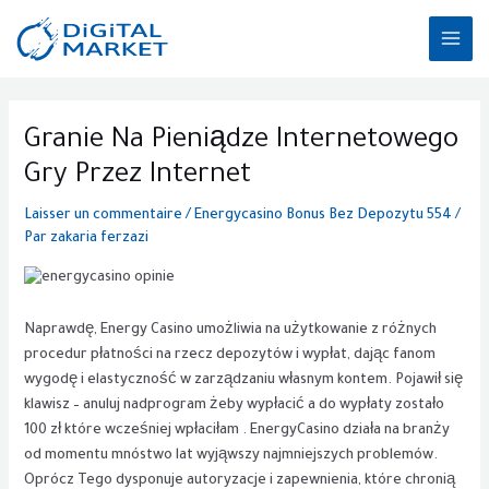
Aller
MAI
au
ME
contenu
Post
navigation
Granie Na Pieniądze Internetowego
Gry Przez Internet
Laisser un commentaire
/
Energycasino Bonus Bez Depozytu 554
/
Par
zakaria ferzazi
Naprawdę, Energy Casino umożliwia na użytkowanie z różnych
procedur płatności na rzecz depozytów i wypłat, dając fanom
wygodę i elastyczność w zarządzaniu własnym kontem. Pojawił się
klawisz – anuluj nadprogram żeby wypłacić a do wypłaty zostało
100 zł które wcześniej wpłaciłam . EnergyCasino działa na branży
od momentu mnóstwo lat wyjąwszy najmniejszych problemów.
Oprócz Tego dysponuje autoryzacje i zapewnienia, które chronią