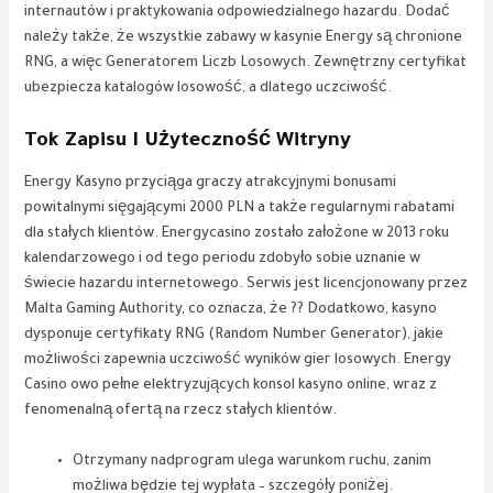
internautów i praktykowania odpowiedzialnego hazardu. Dodać
należy także, że wszystkie zabawy w kasynie Energy są chronione
RNG, a więc Generatorem Liczb Losowych. Zewnętrzny certyfikat
ubezpiecza katalogów losowość, a dlatego uczciwość.
Tok Zapisu I Użyteczność Witryny
Energy Kasyno przyciąga graczy atrakcyjnymi bonusami
powitalnymi sięgającymi 2000 PLN a także regularnymi rabatami
dla stałych klientów. Energycasino zostało założone w 2013 roku
kalendarzowego i od tego periodu zdobyło sobie uznanie w
świecie hazardu internetowego. Serwis jest licencjonowany przez
Malta Gaming Authority, co oznacza, że ?? Dodatkowo, kasyno
dysponuje certyfikaty RNG (Random Number Generator), jakie
możliwości zapewnia uczciwość wyników gier losowych. Energy
Casino owo pełne elektryzujących konsol kasyno online, wraz z
fenomenalną ofertą na rzecz stałych klientów.
Otrzymany nadprogram ulega warunkom ruchu, zanim
możliwa będzie tej wypłata – szczegóły poniżej.