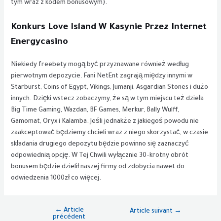
tym wraz z kodem bonusowym).
Konkurs Love Island W Kasynie Przez Internet
Energycasino
Niekiedy freebety mogą być przyznawane również według
pierwotnym depozycie. Fani NetEnt zagrają między innymi w
Starburst, Coins of Egypt, Vikings, Jumanji, Asgardian Stones i dużo
innych. Dzięki wstecz zobaczymy, że są w tym miejscu też dzieła
Big Time Gaming, Wazdan, BF Games, Merkur, Bally Wulff,
Gamomat, Oryx i Kalamba. Jeśli jednakże z jakiegoś powodu nie
zaakceptować będziemy chcieli wraz z niego skorzystać, w czasie
składania drugiego depozytu będzie powinno się zaznaczyć
odpowiednią opcję. W Tej Chwili wyłącznie 30-krotny obrót
bonusem będzie dzielił naszej firmy od zdobycia nawet do
odwiedzenia 1000zł co więcej.
←
Article
Article suivant
→
précédent