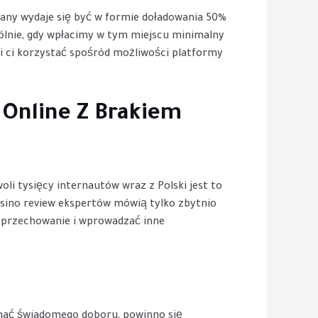
wany wydaje się być w formie doładowania 50%
pólnie, gdy wpłacimy w tym miejscu minimalny
 ci korzystać spośród możliwości platformy
Online Z Brakiem
li tysięcy internautów wraz z Polski jest to
asino review ekspertów mówią tylko zbytnio
y przechowanie i wprowadzać inne
nać świadomego doboru, powinno się