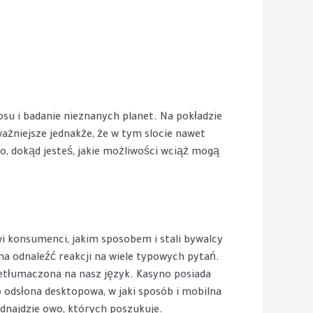
su i badanie nieznanych planet. Na pokładzie
żniejsze jednakże, że w tym slocie nawet
o, dokąd jesteś, jakie możliwości wciąż mogą
i konsumenci, jakim sposobem i stali bywalcy
a odnaleźć reakcji na wiele typowych pytań.
zetłumaczona na nasz język. Kasyno posiada
 odsłona desktopowa, w jaki sposób i mobilna
odnajdzie owo, których poszukuje.