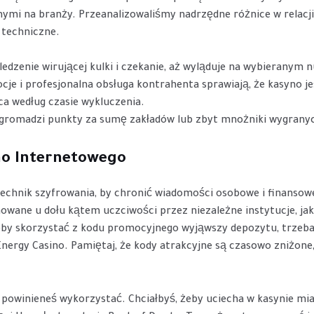
mi na branży. Przeanalizowaliśmy nadrzędne różnice w relacji 
techniczne.
ledzenie wirującej kulki i czekanie, aż wyląduje na wybieranym 
cje i profesjonalna obsługa kontrahenta sprawiają, że kasyno 
ca według czasie wykluczenia.
 gromadzi punkty za sumę zakładów lub zbyt mnożniki wygrany
no Internetowego
echnik szyfrowania, by chronić wiadomości osobowe i finansow
owane u dołu kątem uczciwości przez niezależne instytucje, jak
by skorzystać z kodu promocyjnego wyjąwszy depozytu, trzeba,
nergy Casino. Pamiętaj, że kody atrakcyjne są czasowo zniżone, 
e powinieneś wykorzystać. Chciałbyś, żeby uciecha w kasynie m