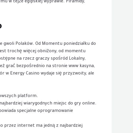
mu w tejże egipskiej wyprawie. Piramidy,
o
nie gwoli Polaków. Od Momentu poniedziałku do
jest trochę więcej obniżony, od momentu
stępne na rzecz graczy spośród Lokalny,
też grać bezpośrednio na stronie www kasyna,
ór w Energy Casino wydaje się przyzwoity, ale
nowszych platform.
ajbardziej wiarygodnych miejsc do gry online.
powiada specjalne oprogramowanie
no przez internet ma jedną z najbardziej