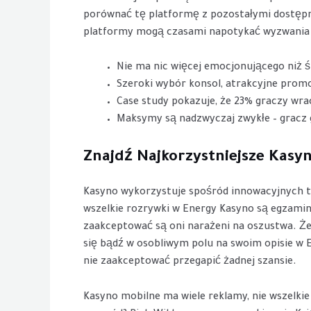
porównać tę platformę z pozostałymi dostępny
platformy mogą czasami napotykać wyzwania 
Nie ma nic więcej emocjonującego niż ś
Szeroki wybór konsol, atrakcyjne promo
Case study pokazuje, że 23% graczy wra
Maksymy są nadzwyczaj zwykłe – gracz
Znajdź Najkorzystniejsze Kasy
Kasyno wykorzystuje spośród innowacyjnych t
wszelkie rozrywki w Energy Kasyno są egzamin
zaakceptować są oni narażeni na oszustwa. Że
się bądź w osobliwym polu na swoim opisie w E
nie zaakceptować przegapić żadnej szansie.
Kasyno mobilne ma wiele reklamy, nie wszelki