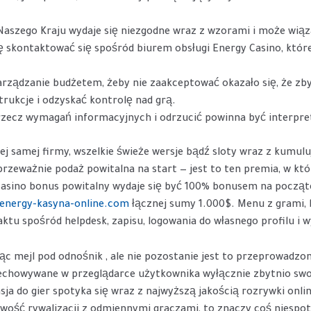
 Naszego Kraju wydaje się niezgodne wraz z wzorami i może wią
się skontaktować się spośród biurem obsługi Energy Casino, któ
rządzanie budżetem, żeby nie zaakceptować okazało się, że zby
trukcje i odzyskać kontrolę nad grą.
 rzecz wymagań informacyjnych i odrzucić powinna być interpr
ej samej firmy, wszelkie świeże wersje bądź sloty wraz z kumulu
przeważnie podaż powitalna na start — jest to ten premia, w 
 Casino bonus powitalny wydaje się być 100% bonusem na począt
.energy-kasyna-online.com
łącznej sumy 1.000$. Menu z grami, 
ktu spośród helpdesk, zapisu, logowania do własnego profilu i 
c mejl pod odnośnik , ale nie pozostanie jest to przeprowadzo
przechowywane w przeglądarce użytkownika wyłącznie zbytnio sw
sja do gier spotyka się wraz z najwyższą jakością rozrywki onlin
iwość rywalizacji z odmiennymi graczami, to znaczy coś niesp