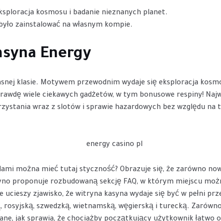
ploracja kosmosu i badanie nieznanych planet.
 było zainstalować na własnym kompie.
asyna Energy
łasnej klasie. Motywem przewodnim wydaje się eksploracja kosmo
rawdę wiele ciekawych gadżetów, w tym bonusowe respiny! Najwa
zystania wraz z slotów i sprawie hazardowych bez względu na t
dami można mieć tutaj styczność? Obrazuje się, że zarówno now
asyno proponuje rozbudowaną sekcję FAQ, w którym miejscu możn
 ucieszy zjawisko, że witryna kasyna wydaje się być w pełni pr
, rosyjską, szwedzką, wietnamską, węgierską i turecką. Zarówno
wane, jak sprawia, że chociażby początkujący użytkownik łatwo 