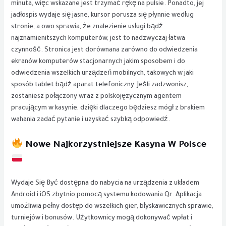
minuta, więc wskazane jest trzymać rękę na pulsie. Ponadto, jej
jadłospis wydaje się jasne, kursor porusza się płynnie według
stronie, a owo sprawia, że znalezienie usługi bądź
najznamienitszych komputerów, jest to nadzwyczaj łatwa
czynność. Stronica jest dorównana zarówno do odwiedzenia
ekranów komputerów stacjonarnych jakim sposobem i do
odwiedzenia wszelkich urządzeń mobilnych, takowych w jaki
sposób tablet bądź aparat telefoniczny. Jeśli zadzwonisz,
zostaniesz połączony wraz z polskojęzycznym agentem
pracującym w kasynie, dzięki dlaczego będziesz mógł z brakiem
wahania zadać pytanie i uzyskać szybką odpowiedź.
Nowe Najkorzystniejsze Kasyna W Polsce
Wydaje Się Być dostępna do nabycia na urządzenia z układem
Android i iOS zbytnio pomocą systemu kodowania Qr. Aplikacja
umożliwia pełny dostęp do wszelkich gier, błyskawicznych sprawie,
turniejów i bonusów. Użytkownicy mogą dokonywać wpłat i