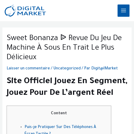
Aller
MAI
au
ME
contenu
Post
navigation
Sweet Bonanza ᐉ Revue Du Jeu De
Machine À Sous En Trait Le Plus
Délicieux
Laisser un commentaire
/
Uncategorized
/ Par
Digit@lMarket
Site Officiel Jouez En Segment,
Jouez Pour De L’argent Réel
Content
Puis-je Pratiquer Sur Des Téléphones À