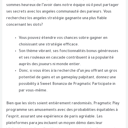
sommes heureux de l’avoir dans notre équipe où il peut partager
ses secrets avec los angeles communauté des parieurs. Vous
recherchez los angeles stratégie gagnante una plus fiable
concernant les slots?
Vous pouvez étendre vos chances sobre gagner en
choisissant une stratégie efficace.
Son thème vibrant, ses fonctionnalités bonus généreuses
et ses rouleaux en cascade contribuent à sa popularité
auprès des joueurs ni monde entier.
Donc, si vous êtes à la recherche d’un jeu offrant un gros
potentiel de gains et un gameplay palpitant, donnez une
possibility à Sweet Bonanza de Pragmatic Participate in
par vous-même.
Bien que les slots soient entièrement randomisés, Pragmatic Play
programme ses amusements avec des probabilities équitables à
l’esprit, assurant une expérience de paris agréable. Les
plateformes para jeu incluent un moyen démo dans leur