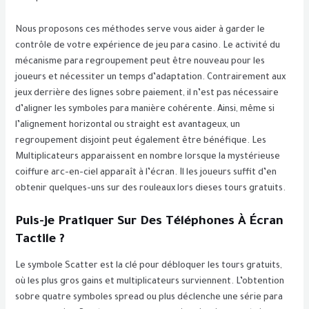
Nous proposons ces méthodes serve vous aider à garder le
contrôle de votre expérience de jeu para casino. Le activité du
mécanisme para regroupement peut être nouveau pour les
joueurs et nécessiter un temps d’adaptation. Contrairement aux
jeux derrière des lignes sobre paiement, il n’est pas nécessaire
d’aligner les symboles para manière cohérente. Ainsi, même si
l’alignement horizontal ou straight est avantageux, un
regroupement disjoint peut également être bénéfique. Les
Multiplicateurs apparaissent en nombre lorsque la mystérieuse
coiffure arc-en-ciel apparaît à l’écran. Il les joueurs suffit d’en
obtenir quelques-uns sur des rouleaux lors dieses tours gratuits.
Puis-je Pratiquer Sur Des Téléphones À Écran
Tactile ?
Le symbole Scatter est la clé pour débloquer les tours gratuits,
où les plus gros gains et multiplicateurs surviennent. L’obtention
sobre quatre symboles spread ou plus déclenche une série para