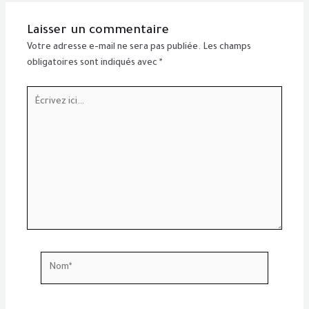
Laisser un commentaire
Votre adresse e-mail ne sera pas publiée.
Les champs
obligatoires sont indiqués avec
*
Écrivez
ici…
Nom*