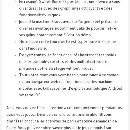
En résumé, Sweet Bonanza position est une device à sous
divertissante avec des graphismes attrayants et des
fonctionnalités uniques.
Jouer à la machine à sous avec de l’argent réel présente
diverses avantages, notamment celui de pouvoir retirer
ses gains, contrairement à l’option démo.
Notez que cette fourchette est supérieure à la norme
dans l’industrie.
Essayez toutes les fonctionnalités intéressantes, telles
que les symboles rotatifs et des multiplicateurs, et
pratiquez votre stratégie without risque.
Tout votre dont vous avez besoin pour jouer à ce tableau
est un navigateur web qui fonctionne sur les machine
mobiles avec kklk systèmes d’exploitation tels que Android
systems iOS.
Ainsi, vous devez faire attention à cet comportement pendant os
quais vous jouez. Dans ce cas, elle serait préférable fill vous
d’arrêter chacune les activités de paris et sobre demander de
l’aide. Vous pouvez sobre savoir plus sur le jeu compulsif sur