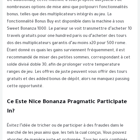
De additionally, cette machine à sous propose aux joueurs de
nombreuses options de mise ainsi que potpourri fonctionnalités
bonus, telles que des multiplicateurs intégrés au jeu. La
fonctionnalité Bonus Buy est disponible dans la machine à sous
Sweet Bonanza 1000. Le parieur se voit transmettre d’acheter 10
travels gratuits pour one hundred paris ou d’acheter des tours
dos des multiplicateurs garantis d’au moins x20 pour 500 rome.
Étant donné os quais les gains surviennent fréquemment, il est
recommandé de miser des petites sommes, correspondant à cet
solde divisé doble 30, afin de prolonger votre temperature
ranges de jeu. Les offres de juste peuvent vous offrir des tours
gratuits et des added bonus de dépôt, alors ne manquez passing
cette opportunité.
Ce Este Nice Bonanza Pragmatic Participate
In?
Évitez l’idée de tricher ou de participer à des fraudes dans le
marché de les jeux ainsi que, les tels la cual conçus, Vous pouvez