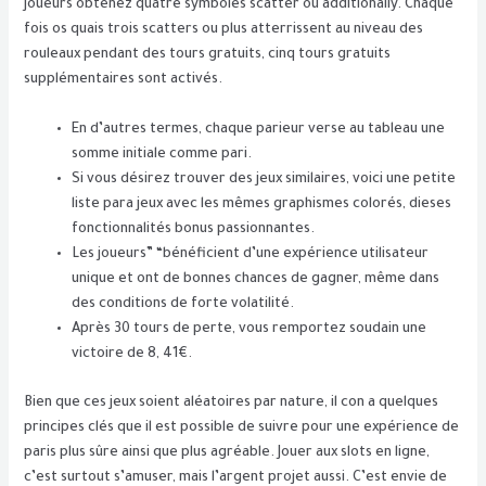
joueurs obtenez quatre symboles scatter ou additionally. Chaque
fois os quais trois scatters ou plus atterrissent au niveau des
rouleaux pendant des tours gratuits, cinq tours gratuits
supplémentaires sont activés.
En d’autres termes, chaque parieur verse au tableau une
somme initiale comme pari.
Si vous désirez trouver des jeux similaires, voici une petite
liste para jeux avec les mêmes graphismes colorés, dieses
fonctionnalités bonus passionnantes.
Les joueurs” “bénéficient d’une expérience utilisateur
unique et ont de bonnes chances de gagner, même dans
des conditions de forte volatilité.
Après 30 tours de perte, vous remportez soudain une
victoire de 8, 41€.
Bien que ces jeux soient aléatoires par nature, il con a quelques
principes clés que il est possible de suivre pour une expérience de
paris plus sûre ainsi que plus agréable. Jouer aux slots en ligne,
c’est surtout s’amuser, mais l’argent projet aussi. C’est envie de