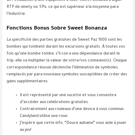
de l’évaluation d’une equipment à sous. Sweet Bonanza a algun
RTP de ninety six, 51%, ce qui est supérieur à la moyenne para
l’industrie.
Fonctions Bonus Sobre Sweet Bonanza
La spécificité des parties gratuites de Sweet Paz 1000 sont les
bombes qui tombent durant les excursions gratuits. À toutes vos
fois qu’une bombe tombe, s’il con a une dépendance durant le
trip, elle va multiplier la valeur de votre/vos connexion(s). Chaque
correspondance réussie déclenche l’élimination de symboles,
remplacés par para nouveaux symboles susceptibles de créer des
gains supplémentaires.
Il est représenté par une sucette et vous consentira
d’accéder aux celebrations gratuites.
Contrairement aux rouleaux d’une device à sous commun,
Candyland utilise une roue.
J’espère que cette info, “Douce aubaine” vous aide à jouer
au jeu!