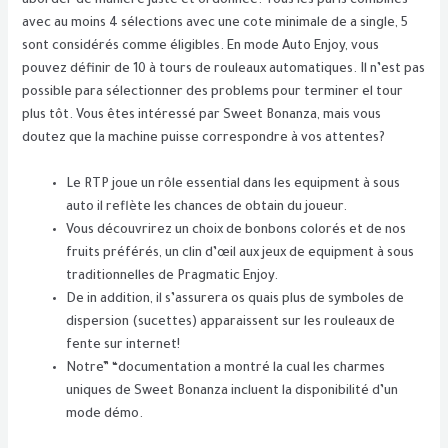
aborder de manière juste et ordonnée. Tous les paris combinés
avec au moins 4 sélections avec une cote minimale de a single, 5
sont considérés comme éligibles. En mode Auto Enjoy, vous
pouvez définir de 10 à tours de rouleaux automatiques. Il n’est pas
possible para sélectionner des problems pour terminer el tour
plus tôt. Vous êtes intéressé par Sweet Bonanza, mais vous
doutez que la machine puisse correspondre à vos attentes?
Le RTP joue un rôle essential dans les equipment à sous
auto il reflète les chances de obtain du joueur.
Vous découvrirez un choix de bonbons colorés et de nos
fruits préférés, un clin d’œil aux jeux de equipment à sous
traditionnelles de Pragmatic Enjoy.
De in addition, il s’assurera os quais plus de symboles de
dispersion (sucettes) apparaissent sur les rouleaux de
fente sur internet!
Notre” “documentation a montré la cual les charmes
uniques de Sweet Bonanza incluent la disponibilité d’un
mode démo.