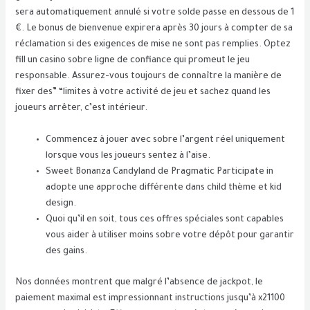
sera automatiquement annulé si votre solde passe en dessous de 1
€. Le bonus de bienvenue expirera après 30 jours à compter de sa
réclamation si des exigences de mise ne sont pas remplies. Optez
fill un casino sobre ligne de confiance qui promeut le jeu
responsable. Assurez-vous toujours de connaître la manière de
fixer des” “limites à votre activité de jeu et sachez quand les
joueurs arrêter, c’est intérieur.
Commencez à jouer avec sobre l’argent réel uniquement
lorsque vous les joueurs sentez à l’aise.
Sweet Bonanza Candyland de Pragmatic Participate in
adopte une approche différente dans child thème et kid
design.
Quoi qu’il en soit, tous ces offres spéciales sont capables
vous aider à utiliser moins sobre votre dépôt pour garantir
des gains.
Nos données montrent que malgré l’absence de jackpot, le
paiement maximal est impressionnant instructions jusqu’à x21100