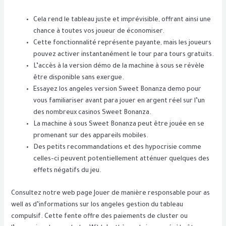
Cela rend le tableau juste et imprévisible, offrant ainsi une
chance à toutes vos joueur de économiser.
Cette fonctionnalité représente payante, mais les joueurs
pouvez activer instantanément le tour para tours gratuits.
L’accès à la version démo de la machine à sous se révèle
être disponible sans exergue.
Essayez los angeles version Sweet Bonanza demo pour
vous familiariser avant para jouer en argent réel sur l’un
des nombreux casinos Sweet Bonanza.
La machine à sous Sweet Bonanza peut être jouée en se
promenant sur des appareils mobiles.
Des petits recommandations et des hypocrisie comme
celles-ci peuvent potentiellement atténuer quelques des
effets négatifs du jeu.
Consultez notre web page Jouer de manière responsable pour as
well as d’informations sur los angeles gestion du tableau
compulsif. Cette fente offre des paiements de cluster ou