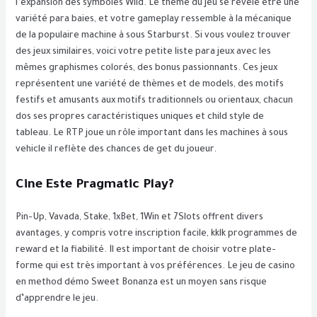
l’expansion des symboles Wild. Le thème du jeu se révèle être une
variété para baies, et votre gameplay ressemble à la mécanique
de la populaire machine à sous Starburst. Si vous voulez trouver
des jeux similaires, voici votre petite liste para jeux avec les
mêmes graphismes colorés, des bonus passionnants. Ces jeux
représentent une variété de thèmes et de models, des motifs
festifs et amusants aux motifs traditionnels ou orientaux, chacun
dos ses propres caractéristiques uniques et child style de
tableau. Le RTP joue un rôle important dans les machines à sous
vehicle il reflète des chances de get du joueur.
Cine Este Pragmatic Play?
Pin-Up, Vavada, Stake, 1xBet, 1Win et 7Slots offrent divers
avantages, y compris votre inscription facile, kklk programmes de
reward et la fiabilité. Il est important de choisir votre plate-
forme qui est très important à vos préférences. Le jeu de casino
en method démo Sweet Bonanza est un moyen sans risque
d’apprendre le jeu.