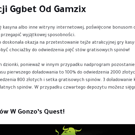
ji Ggbet Od Gamzix
 kasyna albo inne witryny internetowej, poświęcone bonusom o
ć przegapić wyjątkowej sposobności.
doskonała okazja na przetestowanie tejże atrakcyjnej gry kasy
być chociażby do odwiedzenia pięć stów gratisowych spinów!
h dzionki, ponieważ w innym przypadku nadprogram pozostanie 
u pierwszego doładowania to 100% do odwiedzenia 2000 złotych
zenia 800 złotych i setka gratisowych spinów. 3 doładowanie 
zpłatnych spinów. W przypadku czwartego depozytu możesz sięg
nów W Gonzo’s Quest!