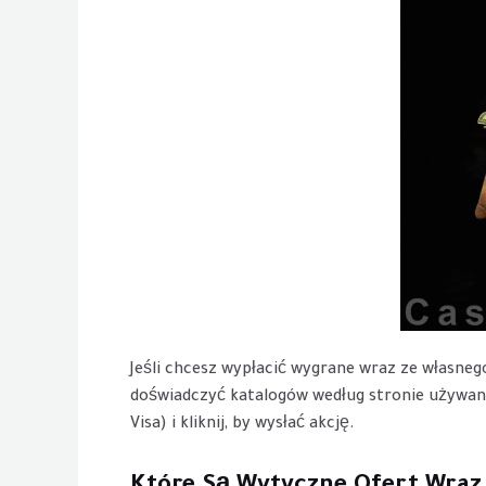
Jeśli chcesz wypłacić wygrane wraz ze własneg
doświadczyć katalogów według stronie używane
Visa) i kliknij, by wysłać akcję.