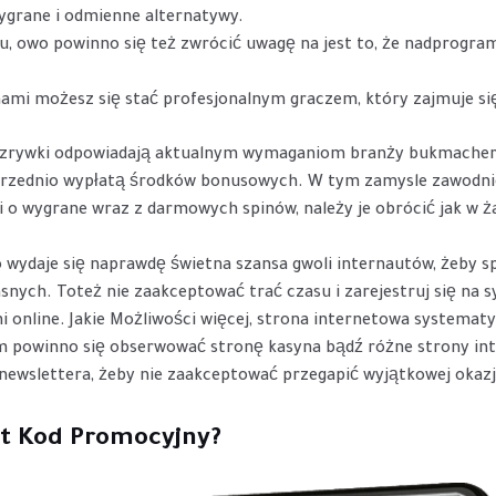
wygrane i odmienne alternatywy.
tu, owo powinno się też zwrócić uwagę na jest to, że nadprogr
mi możesz się stać profesjonalnym graczem, który zajmuje się
rozrywki odpowiadają aktualnym wymaganiom branży bukmachers
rzednio wypłatą środków bonusowych. W tym zamysle zawodnic
zi o wygrane wraz z darmowych spinów, należy je obrócić jak w 
 wydaje się naprawdę świetna szansa gwoli internautów, żeby 
asnych. Toteż nie zaakceptować trać czasu i zarejestruj się n
mi online. Jakie Możliwości więcej, strona internetowa systema
m powinno się obserwować stronę kasyna bądź różne strony in
newslettera, żeby nie zaakceptować przegapić wyjątkowej okazj
et Kod Promocyjny?