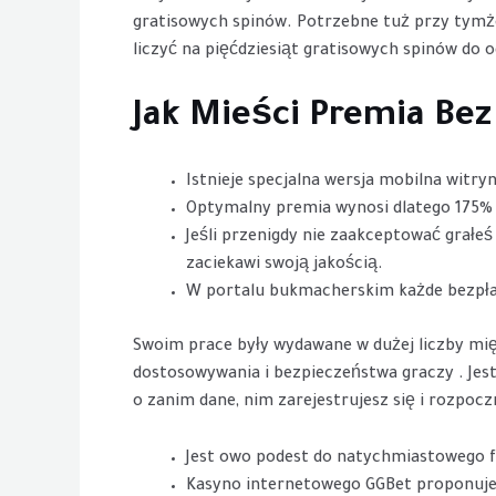
gratisowych spinów. Potrzebne tuż przy tym
liczyć na pięćdziesiąt gratisowych spinów do 
Jak Mieści Premia Bez
Istnieje specjalna wersja mobilna witr
Optymalny premia wynosi dlatego 175%
Jeśli przenigdy nie zaakceptować grałeś
zaciekawi swoją jakością.
W portalu bukmacherskim każde bezpłat
Swoim prace były wydawane w dużej liczby mi
dostosowywania i bezpieczeństwa graczy . Jest
o zanim dane, nim zarejestrujesz się i rozpocz
Jest owo podest do natychmiastowego f
Kasyno internetowego GGBet proponuje 