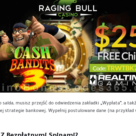
o salda, musisz przejść do odwiedzenia zakładki „Wypłata”, a t
j strategie bankowej. Wypełnij postulowane dane (na przykład w