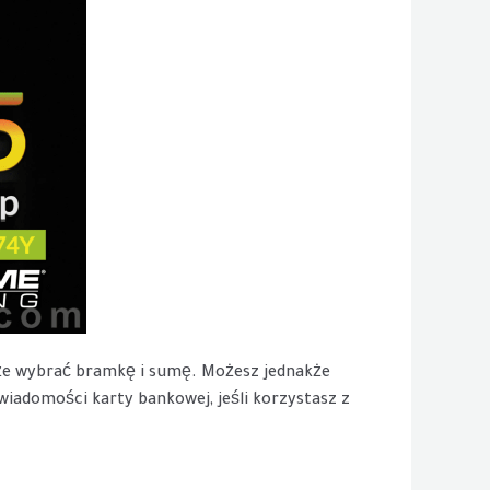
akże wybrać bramkę i sumę. Możesz jednakże
iadomości karty bankowej, jeśli korzystasz z