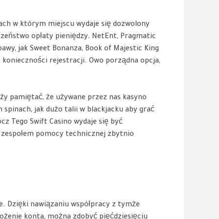
ach w którym miejscu wydaje się dozwolony
czeństwo opłaty pieniędzy. NetEnt, Pragmatic
awy, jak Sweet Bonanza, Book of Majestic King
konieczności rejestracji. Owo porządna opcja,
eży pamiętać, że używane przez nas kasyno
pinach, jak dużo talii w blackjacku aby grać
z Tego Swift Casino wydaje się być
d zespołem pomocy technicznej zbytnio
nie. Dzięki nawiązaniu współpracy z tymże
łożenie konta, można zdobyć pięćdziesięciu