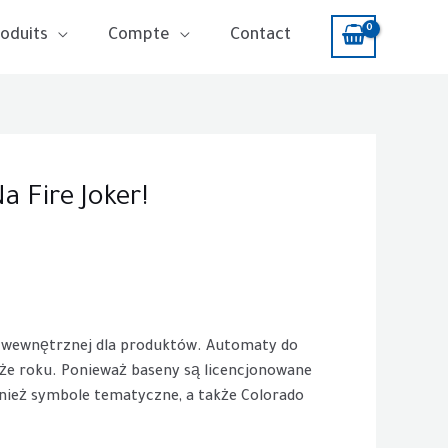
oduits
Compte
Contact
 Fire Joker!
i wewnętrznej dla produktów. Automaty do
mże roku. Ponieważ baseny są licencjonowane
ównież symbole tematyczne, a także Colorado