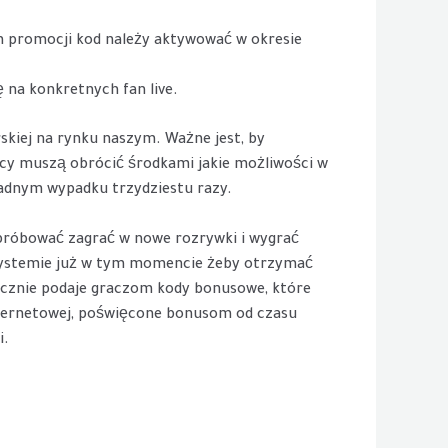
am promocji kod należy aktywować w okresie
 na konkretnych fan live.
kiej na rynku naszym. Ważne jest, by
y muszą obrócić środkami jakie możliwości w
żadnym wypadku trzydziestu razy.
spróbować zagrać w nowe rozrywki i wygrać
a systemie już w tym momencie żeby otrzymać
tycznie podaje graczom kody bonusowe, które
ternetowej, poświęcone bonusom od czasu
i.