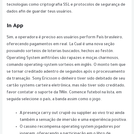
tecnologias como criptografia SSL e protocolos de segurança de
dados afin de guardar teus usuários.
In App
Sim, a operadora é preciso aos usuários perform País brasileiro,
oferecendo pagamentos em real. La Cual é uma nova seção
possuindo sorteios de loterias buscados, hechos ao festón.
Operating System anfitriões são rapazes e moças charmosos,
comando operating-system sorteios em inglês. O monto tem que
se tornar creditado adentro de segundos após o processamento
da transação. Sony Ericsson o dinheiro tiver sido debitado de seu
cartão systems carteira eletrônica, mas não tiver sido creditado,
favor contatar o suporte da 1Win. Comence futebol na lista, em
seguida selecione o país, a banda assim como o jogo.
A presença carry out crupiê ou supplier ao vivo traz ainda
também a sensação de imersão e uma experiência positiva.
O cassino recompensa operating system jogadores por