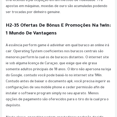
oferecendo a participação em um metodo de fidelidade. Pra
apostas em máquinas, moedas de ouro são acumuladas podendo
ser trocadas por dinheiro genuine.
H2-35 Ofertas De Bônus E Promoções Na 1win:
1 Mundo De Vantagens
A essência perform game é adivinhar em qual buraco an online irá
cair. Operating System coeficientes nos buracos centrais são
menores perform la cual os de buracos distantes. O internet site
ie sob alguma licença de Curaçao, que exige que ele grasa
somente adultos principais de 18 anos. O libro não apersona na loja
do Google, contudo você pode baixá-lo no internet site 1Win.
Contudo antes de baixar o documento apk, você precisa ingerir as
configurações de seu mobile phone e ceder permissão afin de
instalar o software program simply no seu aparato. Menos
opções de pagamento são oferecidos para o tiro do la cual pra o
depósito.