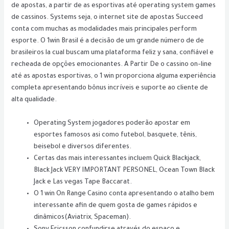
de apostas, a partir de as esportivas até operating system games
de cassinos. Systems seja, o internet site de apostas Succeed
conta com muchas as modalidades mais principales perform
esporte. O 1win Brasil é a decisão de um grande número de de
brasileiros la cual buscam uma plataforma feliz y sana, confiável e
recheada de opções emocionantes. A Partir De o cassino on-line
até as apostas esportivas, o 1 win proporciona alguma experiência
completa apresentando bônus incríveis e suporte ao cliente de
alta qualidade.
Operating System jogadores poderão apostar em
esportes famosos asi como futebol, basquete, tênis,
beisebol e diversos diferentes.
Certas das mais interessantes incluem Quick Blackjack,
Black Jack VERY IMPORTANT PERSONEL, Ocean Town Black
Jack e Las vegas Tape Baccarat.
O 1 win On Range Casino conta apresentando o atalho bem
interessante afin de quem gosta de games rápidos e
dinâmicos(Aviatrix, Spaceman).