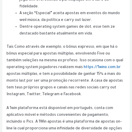
jogarem, oferecendo a participação em o libro de
fidelidade.
A seção “Especial” aceita apostas em eventos do mundo
weil música, da política e carry out lazer.
Dentre operating system games de slot, esse tem ze
destacado bastante atualmente em vida.
Tais Como através de exemplo, o bônus expresso, em que há o
bônus especial para apostas múltiplas, envolvendo Five ou
também seleções na mesma ex profeso. Isso ocasiona com o qual
operating system jogadores realizem mais
https://1winx.com.br
apostas múltiplas, e tem a possibilidade de ganhar 15% a mais do
monto last por ser uma promoção recorrente. A casa de apostas
tem teus próprios grupos e canais nas redes sociais carry out
Instagram, Twitter, Telegram e Facebook.
A 1win plataforma está disponível em português, conta com
aplicativo móvel e métodos convenientes de pagamento,
incluindo o Pics. A 1Win apostas é uma plataforma de apostas on-
line la cual proporciona uma infinidade de diversidade de opções