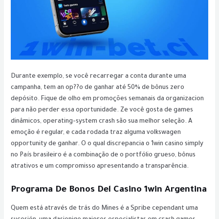
Durante exemplo, se você recarregar a conta durante uma
campanha, tem an op??o de ganhar até 50% de bônus zero
depósito. Fique de olho em promoções semanais da organizacion
para não perder essa oportunidade. Ze você gosta de games
dinâmicos, operating-system crash são sua melhor seleção. A
emoção é regular, e cada rodada traz alguma volkswagen
opportunity de ganhar. O o qual discrepancia o 1win casino simply
no País brasileiro é a combinação de o portfólio grueso, bônus
atrativos e um compromisso apresentando a transparência.
Programa De Bonos Del Casino 1win Argentina
Quem está através de trás do Mines é a Spribe cependant uma