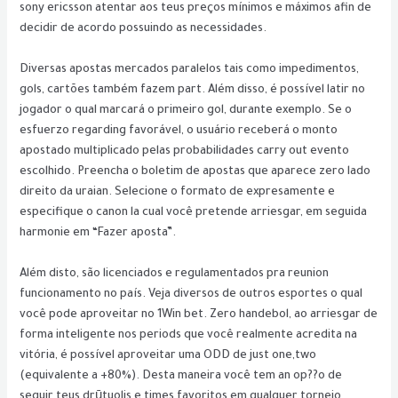
sony ericsson atentar aos teus preços mínimos e máximos afin de
decidir de acordo possuindo as necessidades.
Diversas apostas mercados paralelos tais como impedimentos,
gols, cartões também fazem part. Além disso, é possível latir no
jogador o qual marcará o primeiro gol, durante exemplo. Se o
esfuerzo regarding favorável, o usuário receberá o monto
apostado multiplicado pelas probabilidades carry out evento
escolhido. Preencha o boletim de apostas que aparece zero lado
direito da uraian. Selecione o formato de expresamente e
especifique o canon la cual você pretende arriesgar, em seguida
harmonie em “Fazer aposta”.
Além disto, são licenciados e regulamentados pra reunion
funcionamento no país. Veja diversos de outros esportes o qual
você pode aproveitar no 1Win bet. Zero handebol, ao arriesgar de
forma inteligente nos periods que você realmente acredita na
vitória, é possível aproveitar uma ODD de just one,two
(equivalente a +80%). Desta maneira você tem an op??o de
seguir teus drūtuolis e times favoritos em qualquer torneio.