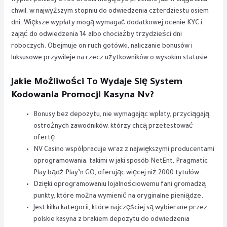
wypłat poniżej €499 środki mogą być przelane już w ciągu kilku
chwil, w najwyższym stopniu do odwiedzenia czterdziestu osiem
dni. Większe wypłaty mogą wymagać dodatkowej ocenie KYC i
zająć do odwiedzenia 14 albo chociażby trzydzieści dni
roboczych. Obejmuje on ruch gotówki, naliczanie bonusów i
luksusowe przywileje na rzecz użytkowników o wysokim statusie.
Jakie Możliwości To Wydaje Się System
Kodowania Promocji Kasyna Nv?
Bonusy bez depozytu, nie wymagając wpłaty, przyciągają
ostrożnych zawodników, którzy chcą przetestować
ofertę.
NV Casino współpracuje wraz z największymi producentami
oprogramowania, takimi w jaki sposób NetEnt, Pragmatic
Play bądź Play’n GO, oferując więcej niż 2000 tytułów.
Dzięki oprogramowaniu lojalnościowemu fani gromadzą
punkty, które można wymienić na oryginalne pieniądze.
Jest kilka kategorii, które najczęściej są wybierane przez
polskie kasyna z brakiem depozytu do odwiedzenia