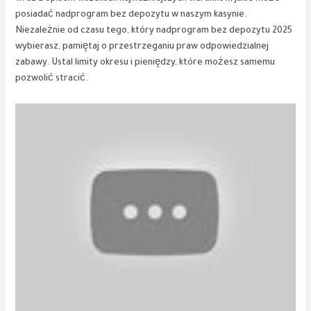
posiadać nadprogram bez depozytu w naszym kasynie.
Niezależnie od czasu tego, który nadprogram bez depozytu 2025
wybierasz, pamiętaj o przestrzeganiu praw odpowiedzialnej
zabawy. Ustal limity okresu i pieniędzy, które możesz samemu
pozwolić stracić.