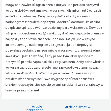
mogą one zawierać ograniczenia dotyczące periodu rozrywki,
wyboru slotów i optymalnych wygranych dla internautów. Jeżeli
jesteś zdecydowany, żeby skorzystać z oferty w casino
nadprogram z brakiem depozytu i odebrać darmową kasę albo
bezpłatne spiny, pozwól, że udzielimy paru wskazówek. Dowiedz
się, jakim sposobem zacząć i wykorzystać bez depozytu premia w
najlepszy tego słowa znaczeniu sposób. Aktywując w kasyno
internetowego nadprogram za rejestrację bez depozytu,
pozwalasz osobiście na zgarnięcie wygranych z brakiem żadnej
inwestycji. Jest To ważne, żeby przed tym jakim sposobem
otrzymać premia zapoznać się z regulaminem, żeby odpowiednio
wykorzystać poboczne środki i nie zaakceptować zmarnować
własnej możliwości. Dzięki naszym krokom będziesz mógł z
brakiem kłopotu wypłacić swe wygrane spośród bonusów z
brakiem depozytu, ciesząc się swymi zarobkami wraz z zabawy w
kasynie przez internet.
←
Article
Article suivant
→
précédent