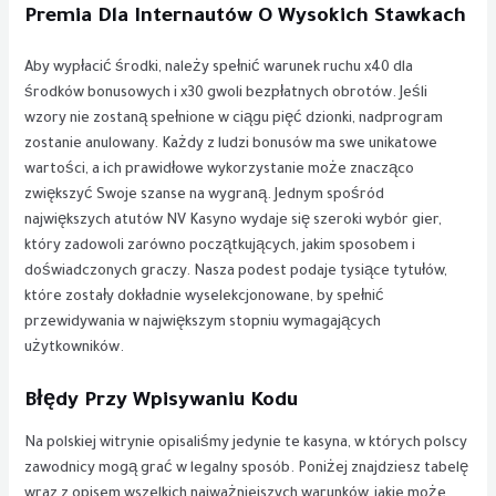
Premia Dla Internautów O Wysokich Stawkach
Aby wypłacić środki, należy spełnić warunek ruchu x40 dla
środków bonusowych i x30 gwoli bezpłatnych obrotów. Jeśli
wzory nie zostaną spełnione w ciągu pięć dzionki, nadprogram
zostanie anulowany. Każdy z ludzi bonusów ma swe unikatowe
wartości, a ich prawidłowe wykorzystanie może znacząco
zwiększyć Swoje szanse na wygraną. Jednym spośród
największych atutów NV Kasyno wydaje się szeroki wybór gier,
który zadowoli zarówno początkujących, jakim sposobem i
doświadczonych graczy. Nasza podest podaje tysiące tytułów,
które zostały dokładnie wyselekcjonowane, by spełnić
przewidywania w największym stopniu wymagających
użytkowników.
Błędy Przy Wpisywaniu Kodu
Na polskiej witrynie opisaliśmy jedynie te kasyna, w których polscy
zawodnicy mogą grać w legalny sposób. Poniżej znajdziesz tabelę
wraz z opisem wszelkich najważniejszych warunków, jakie może