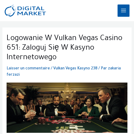
Aller
MAI
au
ME
contenu
Post
navigation
Logowanie W Vulkan Vegas Casino
651: Zaloguj Się W Kasyno
Internetowego
Laisser un commentaire
/
Vulkan Vegas Kasyno 238
/ Par
zakaria
ferzazi