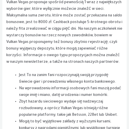
Vulkan Vegas proponuje spośród pewnością 1 wraz z największych
wyborów gier, które wyłącznie możecie znaleźć w sieci.
Maksymalna suma zwrotu, które może zostać przekazana na saldo
bonusowe, jest to 8000 zł. Cashback postuluje 5-krotnego obrotu i
należy fita zrealizować w ciągu pięć dni. Na naszym aczkolwiek nie
wystarczy bonusów na rzecz nowych zawodników, bowiem w
Vulkan Vegas proponujemy też bonusy zbytnio rejestrację, czyli
bonusy wyjąwszy depozytu, które mogą zapewniać różne
korzyści. Informacje o owego typu propozycjach można znaleźć
w naszym newsletterze, a także na stronach naszych partnerów.
Jest To na zanim fani rozpoczynają swoją przygodę
świecie gier i prowadzeniu własnego konta bankowego.
Na wprowadzeniu informacji osobowych fani muszą podać
swoje imię i miano, datę urodzenia i numer komórki.
Zbyt hazardu sieciowego wydaje się nadzwyczaj
rozbudowany, a oprócz Vulkan Vegas istnieją różne
popularne platformy, takie jak Betsson, 22Bet lub Unibet.
Mogą to być wyjątkowe zakłady z wyższymi kursami,
konkursy z nagrodami pieniężnymi, lub wyjątkowe turnieje