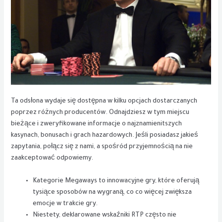
Ta odsłona wydaje się dostępna w kilku opcjach dostarczanych
poprzez różnych producentów. Odnajdziesz w tym miejscu
bieżące i zweryfikowane informacje o najznamienitszych
kasynach, bonusach i grach hazardowych. Jeśli posiadasz jakieś
zapytania, połącz się z nami, a spośród przyjemnością na nie
zaakceptować odpowiemy.
Kategorie Megaways to innowacyjne gry, które oferują
tysiące sposobów na wygraną, co co więcej zwiększa
emocje w trakcie gry.
Niestety, deklarowane wskaźniki RTP często nie