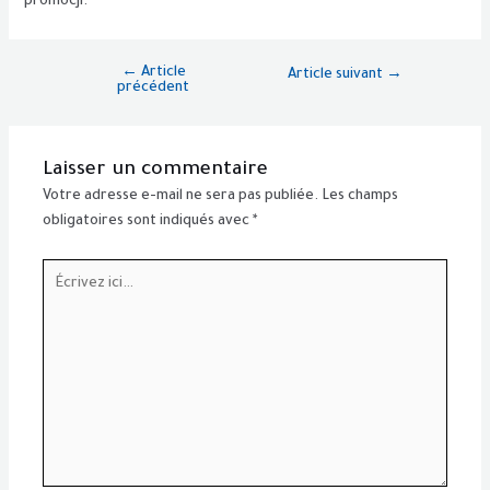
promocji.
←
Article
Article suivant
→
précédent
Laisser un commentaire
Votre adresse e-mail ne sera pas publiée.
Les champs
obligatoires sont indiqués avec
*
Écrivez
ici…