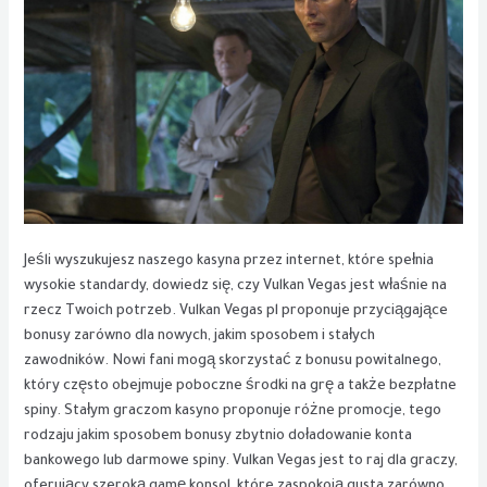
Jeśli wyszukujesz naszego kasyna przez internet, które spełnia
wysokie standardy, dowiedz się, czy Vulkan Vegas jest właśnie na
rzecz Twoich potrzeb. Vulkan Vegas pl proponuje przyciągające
bonusy zarówno dla nowych, jakim sposobem i stałych
zawodników. Nowi fani mogą skorzystać z bonusu powitalnego,
który często obejmuje poboczne środki na grę a także bezpłatne
spiny. Stałym graczom kasyno proponuje różne promocje, tego
rodzaju jakim sposobem bonusy zbytnio doładowanie konta
bankowego lub darmowe spiny. Vulkan Vegas jest to raj dla graczy,
oferujący szeroką gamę konsol, które zaspokoją gusta zarówno