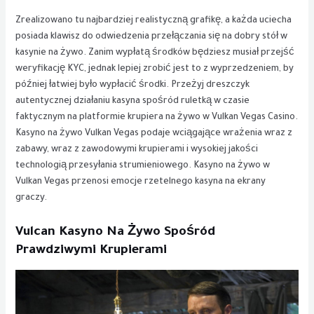
Zrealizowano tu najbardziej realistyczną grafikę, a każda uciecha
posiada klawisz do odwiedzenia przełączania się na dobry stół w
kasynie na żywo. Zanim wypłatą środków będziesz musiał przejść
weryfikację KYC, jednak lepiej zrobić jest to z wyprzedzeniem, by
później łatwiej było wypłacić środki. Przeżyj dreszczyk
autentycznej działaniu kasyna spośród ruletką w czasie
faktycznym na platformie krupiera na żywo w Vulkan Vegas Casino.
Kasyno na żywo Vulkan Vegas podaje wciągające wrażenia wraz z
zabawy, wraz z zawodowymi krupierami i wysokiej jakości
technologią przesyłania strumieniowego. Kasyno na żywo w
Vulkan Vegas przenosi emocje rzetelnego kasyna na ekrany
graczy.
Vulcan Kasyno Na Żywo Spośród
Prawdziwymi Krupierami