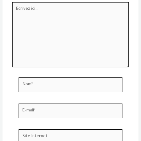
Écrivez
ici…
Nom*
E-
mail*
Site
Internet