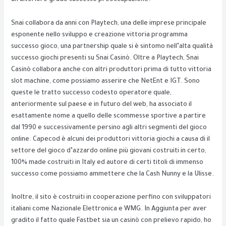
un ulteriore grado successo preoccupazione.
Snai collabora da anni con Playtech, una delle imprese principale
esponente nello sviluppo e creazione vittoria programma
successo gioco, una partnership quale si è sintomo nell’alta qualità
successo giochi presenti su Snai Casinò. Oltre a Playtech, Snai
Casinò collabora anche con altri produttori prima di tutto vittoria
slot machine, come possiamo asserire che NetEnt e IGT. Sono
queste le tratto successo codesto operatore quale,
anteriormente sul paese e in futuro del web, ha associato il
esattamente nome a quello delle scommesse sportive a partire
dal 1990 e successivamente persino agli altri segmenti del gioco
online. Capecod è alcuni dei produttori vittoria giochi a causa di il
settore del gioco d’azzardo online più giovani costruiti in certo,
100% made costruiti in Italy ed autore di certi titoli di immenso
successo come possiamo ammettere che la Cash Nunny e la Ulisse.
Inoltre, il sito è costruiti in cooperazione perfino con sviluppatori
italiani come Nazionale Elettronica e WMG. In Aggiunta per aver
gradito il fatto quale Fastbet sia un casinò con prelievo rapido, ho