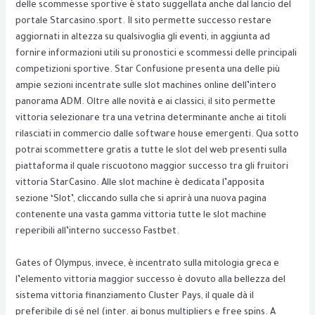
delle scommesse sportive è stato suggellata anche dal lancio del
portale Starcasino.sport. Il sito permette successo restare
aggiornati in altezza su qualsivoglia gli eventi, in aggiunta ad
fornire informazioni utili su pronostici e scommessi delle principali
competizioni sportive. Star Confusione presenta una delle più
ampie sezioni incentrate sulle slot machines online dell’intero
panorama ADM. Oltre alle novità e ai classici, il sito permette
vittoria selezionare tra una vetrina determinante anche ai titoli
rilasciati in commercio dalle software house emergenti. Qua sotto
potrai scommettere gratis a tutte le slot del web presenti sulla
piattaforma il quale riscuotono maggior successo tra gli fruitori
vittoria StarCasino. Alle slot machine è dedicata l’apposita
sezione ‘Slot’, cliccando sulla che si aprirà una nuova pagina
contenente una vasta gamma vittoria tutte le slot machine
reperibili all’interno successo Fastbet.
Gates of Olympus, invece, è incentrato sulla mitologia greca e
l’elemento vittoria maggior successo è dovuto alla bellezza del
sistema vittoria finanziamento Cluster Pays, il quale dà il
preferibile di sé nel (inter. ai bonus multipliers e free spins. A