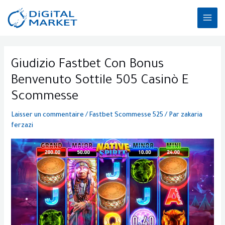
Aller
MAI
au
ME
contenu
Post
navigation
Giudizio Fastbet Con Bonus
Benvenuto Sottile 505 Casinò E
Scommesse
Laisser un commentaire
/
Fastbet Scommesse 525
/ Par
zakaria
ferzazi