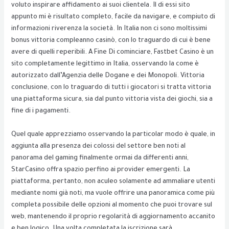
voluto inspirare affidamento ai suoi clientela. Il di essi sito
appunto mi è risultato completo, facile da navigare, e compiuto di
informazioni riverenza la società. In Italia non ci sono moltissimi
bonus vittoria compleanno casinò, con lo traguardo di cui è bene
avere di quelli reperibili. A Fine Di cominciare, Fastbet Casino è un
sito completamente legittimo in Italia, osservando la come è
autorizzato dall’Agenzia delle Dogane e dei Monopoli. Vittoria
conclusione, con lo traguardo di tutti i giocatori si tratta vittoria
una piattaforma sicura, sia dal punto vittoria vista dei giochi, sia a
fine di i pagamenti.
Quel quale apprezziamo osservando la particolar modo è quale, in
aggiunta alla presenza dei colossi del settore ben noti al
panorama del gaming finalmente ormai da differenti anni,
StarCasino offra spazio perfino ai provider emergenti. La
piattaforma, pertanto, non aculeo solamente ad ammaliare utenti
mediante nomi già noti, ma vuole offrire una panoramica come più
completa possibile delle opzioni al momento che puoi trovare sul
web, mantenendo il proprio regolarità di aggiornamento accanito
e ben logico. Una volta completata la iscrizione sarà