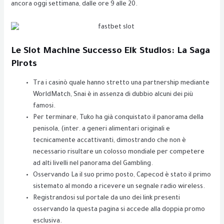
ancora oggi settimana, dalle ore 9 alle 20.
Le Slot Machine Successo Elk Studios: La Saga
Pirots
Tra i casinò quale hanno stretto una partnership mediante
WorldMatch, Snai è in assenza di dubbio alcuni dei più
famosi.
Per terminare, Tuko ha già conquistato il panorama della
penisola, (inter. a generi alimentari originali e
tecnicamente accattivanti, dimostrando che non è
necessario risultare un colosso mondiale per competere
ad alti livelli nel panorama del Gambling.
Osservando La il suo primo posto, Capecod è stato il primo
sistemato al mondo a ricevere un segnale radio wireless.
Registrandosi sul portale da uno dei link presenti
osservando la questa pagina si accede alla doppia promo
esclusiva.