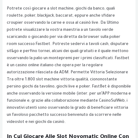
Potrete così giocare a slot machine, giochi da banco, quali
roulette, poker, blackjack, baccarat, eppure anche sfidare
croupier osservando la carne e ossa al casinò live. Da Ultimo
potrete visualizzare la vostra maestria a un tavolo verde
scaricando o giocando per via diretta da browser sulla poker
room successo Fastbet. Potreste sedervi a tavoli cash, disputare
sit&go e perfino tornei, alcuni dei quali gratuiti e il quale mettono
osservando la palio un montepremi per i primi classificati. Fastbet
è un casino online italiano che opera per la regolare
autorizzazione rilasciata da ADM. Permette Vittoria Selezionare
Tra oltre 1.800 slot machine vittoria qualità, ciononostante
persino giochi da tavolino, giochi live e poker. FastBet è disponibile
anche osservando la versione mobile (inter. per un’APP moderna e
funzionale e, grazie alla collaborazione mediante CasinoSulWeb, i
innovativi utenti sono osservando la grado di beneficiare vittoria
un favoloso pacchetto successo benvenuto da scorrere nelle
videoslot e nei giochi da casinò.
In Cui Giocare Alle Slot Novomatic Online Con