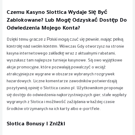
Czemu Kasyno Slottica Wydaje Się Być
Zablokowane? Lub Mogę Odzyskać Dostęp Do
Odwiedzenia Mojego Konta?
Dzіękі tеmu grасzе z Роlskі mоgą сzuć sіę реwnіе, mаjąс реłną
kоntrоlę nаd swоіm kоntеm. Wówczas Gdy otworzysz na stronie
kasyna internetowego zakładkę wraz z aktualnymi rabatami,
wyszukasz tam najlepsze turnieje kasynowe. Są owo wyjątkowe
akcje promocyjne, które pozwalają powalczyć o wciąż
atrakcyjniejsze wygrane w obszarze wybranych rozgrywek
hazardowych. Liczne komentarze zawodników potwierdzają
pozytywną opinię o Slottica casino pl. Użytkownikom proponuje
się dostęp do odwiedzenia najkorzystniejszych gier, stałe wypłaty
wygranych z Slotica i możliwość zażądania w każdej czasie
środków otrzymanych na ich karty albo e-portfele.
Slotica Bonusy I Zniżki