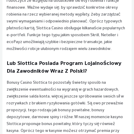
roboczych ze względu na dodatkowe okresy robienia i funkcje
finansowe. Ważne wydaje się, by sprawdzić konkretne okresy
robienia na rzecz wybieranej metody wypłaty, żeby zarządzać
swymi wymaganiami i odpowiednio planować. Oprócz typowych
płatności kartą, Slottica Casino obsługuje kilkanaście popularnych
e-portfeli. Funkcje tego typu jakim sposobem Skrill, Neteller i
ecoPayz umożliwiają szybkie i bezpieczne transakcje, jakie
możliwości robi je ulubionym rodzajem wielu zawodników.
Lub Slottica Posiada Program Lojalnościowy
Dla Zawodników Wraz Z Polski?
Bonusy Casino Slottica to pozostały świetny sposób na
zwiększenie ewentualności na wygraną w grach hazardowych,
zwiększenie salda konta, więcej jeszcze spróbowanie swoich sił w
rozrywkach z brakiem ryzykowania gotówki. Są owo przeważnie
propozycji, tego rodzaju jak bonusy powitalne, bonusy
depozytowe, darmowe spiny i różne.W naszej momencie kasyno
Slottica proponuje bonus powitalny, który tyczy się również
kasyna. Oprócz tego w kasynie możesz otrzymać premia przy