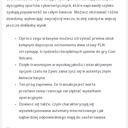
dyscypliny sportów cybernetycznych, które naprawdę szybko
zyskują popularność na całym świecie. Możesz obstawiać różne
dziedziny, wybierając zwycięzcę meczu, liczbę zabójstw, więcej
jeszcze dokładny wynik.
Oprócz tego w kasynie możesz otrzymać premia obok
kolejnym depozycie od momentu dwie stówy PLN,
otrzymując trzydzieści bezpłatnych spinów do gry Coin
Volcano.
Dzięki transmisjom w wysokiej jakości i interaktywnym
opcjom czatu na żywo zanurzysz się w autentycznym
klimacie kasyna.
Ten próg zapewnia, że transakcja jest warta
przetworzenia i owocuje zarządzać wydatkami
operacyjnymi.
Dowiesz się także, czym charakteryzują się
wyselekcjonowane automaty internetowego i jak
najbardziej odpowiedniego mają do zaoferowania.