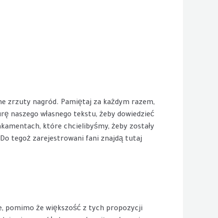
ane zrzuty nagród. Pamiętaj za każdym razem,
rę naszego własnego tekstu, żeby dowiedzieć
ankamentach, które chcielibyśmy, żeby zostały
Do tegoż zarejestrowani fani znajdą tutaj
e, pomimo że większość z tych propozycji