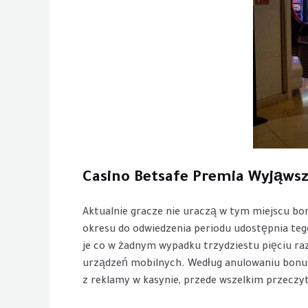
Casino Betsafe Premia Wyjąws
Aktualnie gracze nie uraczą w tym miejscu b
okresu do odwiedzenia periodu udostępnia teg
je co w żadnym wypadku trzydziestu pięciu r
urządzeń mobilnych. Według anulowaniu bonusu
z reklamy w kasynie, przede wszelkim przeczyt