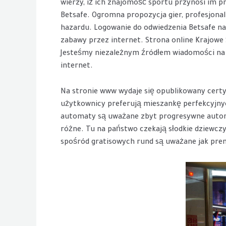
wierzy, iż ich znajomość sportu przynosi im 
Betsafe. Ogromna propozycja gier, profesjona
hazardu. Logowanie do odwiedzenia Betsafe na
zabawy przez internet. Strona online Krajowe
Jesteśmy niezależnym źródłem wiadomości na r
internet.
Na stronie www wydaje się opublikowany cert
użytkownicy preferują mieszankę perfekcyjn
automaty są uważane zbyt progresywne automa
różne. Tu na państwo czekają słodkie dziewc
spośród gratisowych rund są uważane jak pre