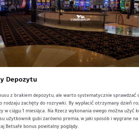
zy Depozytu
onusu z brakiem depozytu, ale warto systematycznie sprawdzać
o rodzaju zachęty do rozrywki. By wypłacić otrzymany dzień ro
azy w ciągu 1 miesiąca. Na Rzecz wykonania owego można użyć
 użytkownik gubi zarówno premia, w jaki sposób i wygrane na z
aj Betsafe bonus powitalny poglądy.