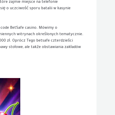
óre zajmie miejsce na telefonie
ię o uczciwość sporu batalii w kasynie
 code BetSafe casino. Mówimy o
dmiennych witrynach określonych tematycznie.
0 zł. Oprócz Tego betsafe czterdzieści
awy stołowe, ale także obstawiania zakładów