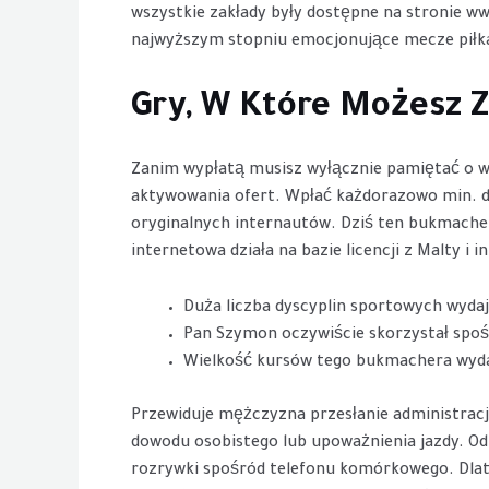
wszystkie zakłady były dostępne na stronie w
najwyższym stopniu emocjonujące mecze piłkars
Gry, W Które Możesz 
Zanim wypłatą musisz wyłącznie pamiętać o wa
aktywowania ofert. Wpłać każdorazowo min. d
oryginalnych internautów. Dziś ten bukmache
internetowa działa na bazie licencji z Malty i i
Duża liczba dyscyplin sportowych wydaje
Pan Szymon oczywiście skorzystał spoś
Wielkość kursów tego bukmachera wydaj
Przewiduje mężczyzna przesłanie administracj
dowodu osobistego lub upoważnienia jazdy. Od
rozrywki spośród telefonu komórkowego. Dlate