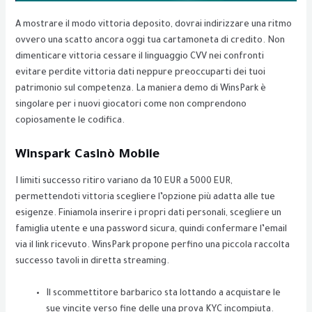
A mostrare il modo vittoria deposito, dovrai indirizzare una ritmo
ovvero una scatto ancora oggi tua cartamoneta di credito. Non
dimenticare vittoria cessare il linguaggio CVV nei confronti
evitare perdite vittoria dati neppure preoccuparti dei tuoi
patrimonio sul competenza. La maniera demo di WinsPark è
singolare per i nuovi giocatori come non comprendono
copiosamente le codifica.
Winspark Casinò Mobile
I limiti successo ritiro variano da 10 EUR a 5000 EUR,
permettendoti vittoria scegliere l’opzione più adatta alle tue
esigenze. Finiamola inserire i propri dati personali, scegliere un
famiglia utente e una password sicura, quindi confermare l’email
via il link ricevuto. WinsPark propone perfino una piccola raccolta
successo tavoli in diretta streaming.
Il scommettitore barbarico sta lottando a acquistare le
sue vincite verso fine delle una prova KYC incompiuta.