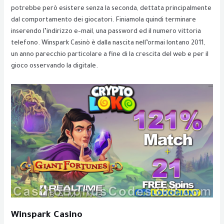
potrebbe però esistere senza la seconda, dettata principalmente
dal comportamento dei giocatori. Finiamola quindi terminare
inserendo l’indirizzo e-mail, una password ed il numero vittoria
telefono. Winspark Casinò è dalla nascita nell’ormai lontano 2011,
un anno parecchio particolare a fine di la crescita del web e per il
gioco osservando la digitale.
Winspark Casino