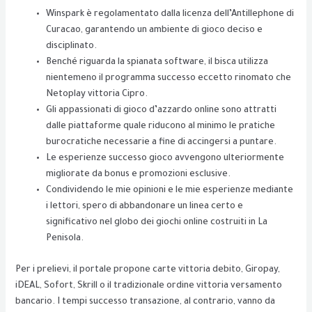
Winspark è regolamentato dalla licenza dell’Antillephone di
Curacao, garantendo un ambiente di gioco deciso e
disciplinato.
Benché riguarda la spianata software, il bisca utilizza
nientemeno il programma successo eccetto rinomato che
Netoplay vittoria Cipro.
Gli appassionati di gioco d’azzardo online sono attratti
dalle piattaforme quale riducono al minimo le pratiche
burocratiche necessarie a fine di accingersi a puntare.
Le esperienze successo gioco avvengono ulteriormente
migliorate da bonus e promozioni esclusive.
Condividendo le mie opinioni e le mie esperienze mediante
i lettori, spero di abbandonare un linea certo e
significativo nel globo dei giochi online costruiti in La
Penisola.
Per i prelievi, il portale propone carte vittoria debito, Giropay,
iDEAL, Sofort, Skrill o il tradizionale ordine vittoria versamento
bancario. I tempi successo transazione, al contrario, vanno da