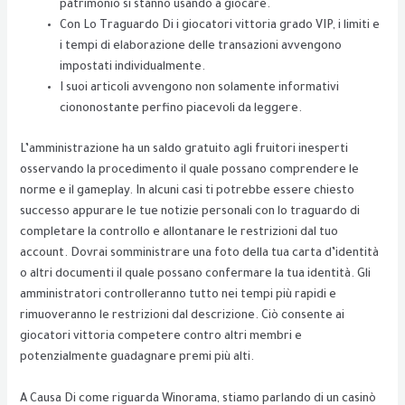
patrimonio si stanno usando a giocare.
Con Lo Traguardo Di i giocatori vittoria grado VIP, i limiti e
i tempi di elaborazione delle transazioni avvengono
impostati individualmente.
I suoi articoli avvengono non solamente informativi
ciononostante perfino piacevoli da leggere.
L’amministrazione ha un saldo gratuito agli fruitori inesperti
osservando la procedimento il quale possano comprendere le
norme e il gameplay. In alcuni casi ti potrebbe essere chiesto
successo appurare le tue notizie personali con lo traguardo di
completare la controllo e allontanare le restrizioni dal tuo
account. Dovrai somministrare una foto della tua carta d’identità
o altri documenti il quale possano confermare la tua identità. Gli
amministratori controlleranno tutto nei tempi più rapidi e
rimuoveranno le restrizioni dal descrizione. Ciò consente ai
giocatori vittoria competere contro altri membri e
potenzialmente guadagnare premi più alti.
A Causa Di come riguarda Winorama, stiamo parlando di un casinò