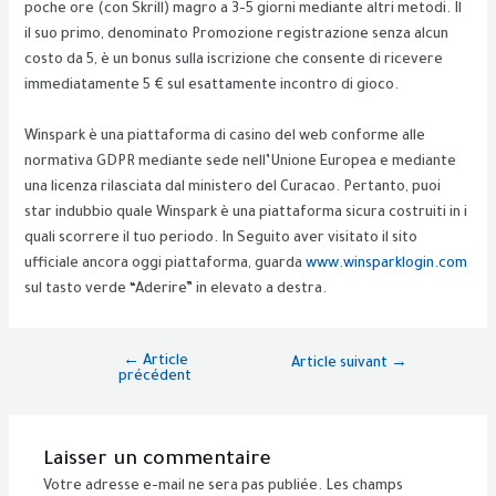
poche ore (con Skrill) magro a 3-5 giorni mediante altri metodi. Il
il suo primo, denominato Promozione registrazione senza alcun
costo da 5, è un bonus sulla iscrizione che consente di ricevere
immediatamente 5 € sul esattamente incontro di gioco.
Winspark è una piattaforma di casino del web conforme alle
normativa GDPR mediante sede nell’Unione Europea e mediante
una licenza rilasciata dal ministero del Curacao. Pertanto, puoi
star indubbio quale Winspark è una piattaforma sicura costruiti in i
quali scorrere il tuo periodo. In Seguito aver visitato il sito
ufficiale ancora oggi piattaforma, guarda
www.winsparklogin.com
sul tasto verde “Aderire” in elevato a destra.
←
Article
Article suivant
→
précédent
Laisser un commentaire
Votre adresse e-mail ne sera pas publiée.
Les champs