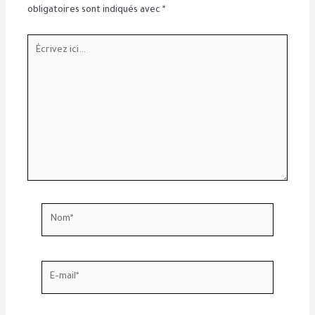
obligatoires sont indiqués avec
*
Écrivez
ici…
Nom*
E-
mail*