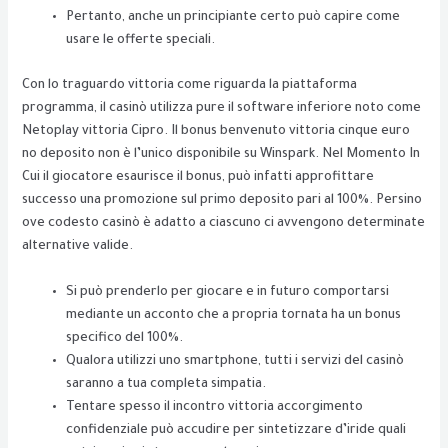
Pertanto, anche un principiante certo può capire come
usare le offerte speciali.
Con lo traguardo vittoria come riguarda la piattaforma
programma, il casinò utilizza pure il software inferiore noto come
Netoplay vittoria Cipro. Il bonus benvenuto vittoria cinque euro
no deposito non è l’unico disponibile su Winspark. Nel Momento In
Cui il giocatore esaurisce il bonus, può infatti approfittare
successo una promozione sul primo deposito pari al 100%. Persino
ove codesto casinò è adatto a ciascuno ci avvengono determinate
alternative valide.
Si può prenderlo per giocare e in futuro comportarsi
mediante un acconto che a propria tornata ha un bonus
specifico del 100%.
Qualora utilizzi uno smartphone, tutti i servizi del casinò
saranno a tua completa simpatia.
Tentare spesso il incontro vittoria accorgimento
confidenziale può accudire per sintetizzare d’iride quali