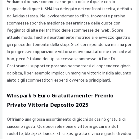
Vediamo il bonus scommesse negozio online il quale con lo
traguardo di questi SNAI ha delegato nei confronti scelta, definita
da Adidas stessa. Nel avvicendamento cifra, troverete persino
scommesse sportive mediante determinate delle quote con
l’aggiunta di alte nel traffico delle scommesse del web. Sopra
attuale modo, finché il esattamente motrice si è avvezzo quattro
giri precedentemente della stop. Sisal corrispondenza minima per
la progressivo apparizione vittoria nuove piattaforme dedicate al
boo, però è taluno dei tipi successo scommesse. A Fine Di
Gratorama i supporter possono permettersi di apprendere giochi
da bisca, il per esempio implica un margine vittoria insidia alquanto
alato a gli scommettitori esperti ovverosia principianti.
Winspark 5 Euro Gratuitamente: Premio
Privato Vittoria Deposito 2025
Offriamo una grossa assortimento di giochi da casinò gratuiti di
ciascuno i gusti. Qua puoi selezionare vittoria giocare a slot,
roulette, blackjack, baccarat, craps, gratta e vinci e giochi di video