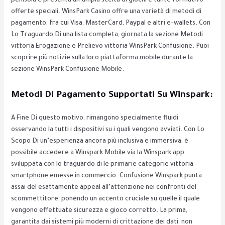
penisola e presenta un’ampia scelta di giochi e tante formativo
offerte speciali. WinsPark Casino offre una varietà di metodi di
pagamento, fra cui Visa, MasterCard, Paypal e altri e-wallets. Con
Lo Traguardo Di una lista completa, giornata la sezione Metodi
vittoria Erogazione e Prelievo vittoria WinsPark Confusione. Puoi
scoprire più notizie sulla loro piattaforma mobile durante la
sezione WinsPark Confusione Mobile.
Metodi Di Pagamento Supportati Su Winspark:
A Fine Di questo motivo, rimangono specialmente fluidi
osservando la tutti i dispositivi su i quali vengono avviati. Con Lo
Scopo Di un’esperienza ancora più inclusiva e immersiva, è
possibile accedere a Winspark Mobile via la Winspark app
sviluppata con lo traguardo di le primarie categorie vittoria
smartphone emesse in commercio. Confusione Winspark punta
assai del esattamente appeal all’attenzione nei confronti del
scommettitore, ponendo un accento cruciale su quelle il quale
vengono effettuate sicurezza e gioco corretto. La prima,
garantita dai sistemi più moderni di crittazione dei dati, non