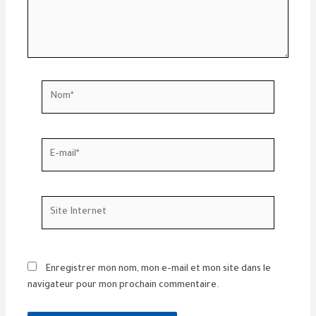
Nom*
E-
mail*
Site
Internet
Enregistrer mon nom, mon e-mail et mon site dans le
navigateur pour mon prochain commentaire.