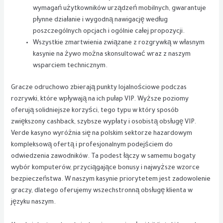
wymagań użytkowników urządzeń mobilnych, gwarantuje
płynne działanie i wygodną nawigację według
poszczególnych opcjach i ogólnie całej propozycji.
Wszystkie zmartwienia związane z rozgrywką w własnym
kasynie na żywo można skonsultować wraz z naszym
wsparciem technicznym.
Gracze odruchowo zbierają punkty lojalnościowe podczas
rozrywki, które wpływają na ich pułap VIP. Wyższe poziomy
oferują solidniejsze korzyści, tego typu w który sposób
zwiększony cashback, szybsze wypłaty i osobistą obsługę VIP.
Verde kasyno wyróżnia się na polskim sektorze hazardowym
kompleksową ofertą i profesjonalnym podejściem do
odwiedzenia zawodników. Ta podest łączy w samemu bogaty
wybór komputerów, przyciągające bonusy i najwyższe wzorce
bezpieczeństwa. W naszym kasynie priorytetem jest zadowolenie
graczy, dlatego oferujemy wszechstronną obsługę klienta w
języku naszym.