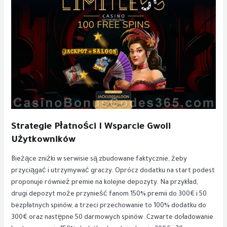
Strategie Płatności I Wsparcie Gwoli
Użytkowników
Bieżące zniżki w serwisie są zbudowane faktycznie, żeby
przyciągać i utrzymywać graczy. Oprócz dodatku na start podest
proponuje również premie na kolejne depozyty. Na przykład,
drugi depozyt może przynieść fanom 150% premii do 300€ i 50
bezpłatnych spinów, a trzeci przechowanie to 100% dodatku do
300€ oraz następne 50 darmowych spinów. Czwarte doładowanie