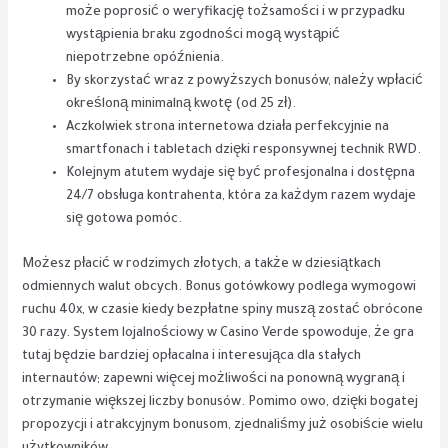
może poprosić o weryfikację tożsamości i w przypadku
wystąpienia braku zgodności mogą wystąpić
niepotrzebne opóźnienia.
By skorzystać wraz z powyższych bonusów, należy wpłacić
określoną minimalną kwotę (od 25 zł).
Aczkolwiek strona internetowa działa perfekcyjnie na
smartfonach i tabletach dzięki responsywnej technik RWD.
Kolejnym atutem wydaje się być profesjonalna i dostępna
24/7 obsługa kontrahenta, która za każdym razem wydaje
się gotowa pomóc.
Możesz płacić w rodzimych złotych, a także w dziesiątkach
odmiennych walut obcych. Bonus gotówkowy podlega wymogowi
ruchu 40x, w czasie kiedy bezpłatne spiny muszą zostać obrócone
30 razy. System lojalnościowy w Casino Verde spowoduje, że gra
tutaj będzie bardziej opłacalna i interesująca dla stałych
internautów; zapewni więcej możliwości na ponowną wygraną i
otrzymanie większej liczby bonusów. Pomimo owo, dzięki bogatej
propozycji i atrakcyjnym bonusom, zjednaliśmy już osobiście wielu