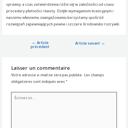
sprawny, a czas zatwierdzenia różni się w zależności od czasu
procedury płatności i kwoty. Dzięki wymaganiom licencyjnym i
naszemu własnemu zaangażowaniu korzystamy spośród
rozwiązań zapewniających pewne i szczere środowisko rozrywki.
←
Article
Article suivant
→
précédent
Laisser un commentaire
Votre adresse e-mail ne sera pas publiée.
Les champs
obligatoires sont indiqués avec
*
Écrivez
ici…