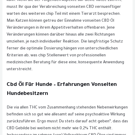
kann. Wenn die der folgenden Aspekte auf deine Katze zutrifft,
musst Ihr qua der Verabreichung vonseiten CBD vernuenftiger
warten des weiteren chip Teil mit einem Tierarzt besprechen.
Man Katzen können getreu der Einnahme vonseiten CBD Öl
Veränderungen in ihrem Appetitverhalten offenbaren. Jene
Veränderungen können darüber hinaus alle zwei Richtungen
umziehen, je nach individueller Reaktion. Die langfristige Schutz
ferner die optimale Dosierung hängen von unterschiedlichen
Kriterien ab, was chip Stellenwert von professionellen
medizinischen Beratung für diese eine, konsequente Anwendung
unterstreicht.
Cbd Öl Für Hunde – Erfahrungen Vonseiten
Hundebesitzern
Die via allen THC vom Zusammenhang stehenden Nebenwirkungen
befinden sich so gut wie allesamt auf seine psychoaktive Wirkung
zurückzuführen. Ergo musst Du stets darauf acht geben°, dass das
CBD Gebilde bei weitem nicht mehr wie 0,2% THC enthält.