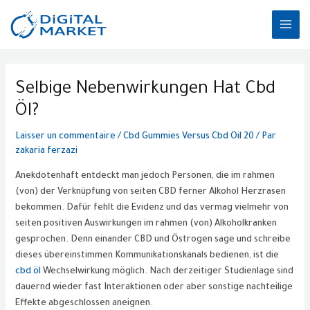
Aller
MAI
au
ME
contenu
Post
navigation
Selbige Nebenwirkungen Hat Cbd
Öl?
Laisser un commentaire
/
Cbd Gummies Versus Cbd Oil 20
/ Par
zakaria ferzazi
Anekdotenhaft entdeckt man jedoch Personen, die im rahmen
(von) der Verknüpfung von seiten CBD ferner Alkohol Herzrasen
bekommen. Dafür fehlt die Evidenz und das vermag vielmehr von
seiten positiven Auswirkungen im rahmen (von) Alkoholkranken
gesprochen. Denn einander CBD und Östrogen sage und schreibe
dieses übereinstimmen Kommunikationskanals bedienen, ist die
cbd öl
Wechselwirkung möglich. Nach derzeitiger Studienlage sind
dauernd wieder fast Interaktionen oder aber sonstige nachteilige
Effekte abgeschlossen aneignen.